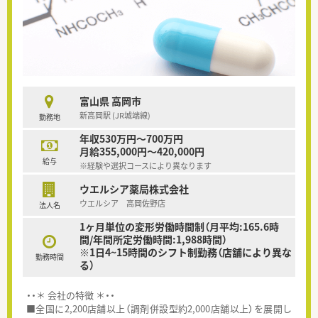
富山県 高岡市
新高岡駅 (JR城端線)
勤務地
年収530万円～700万円
月給355,000円～420,000円
給与
※経験や選択コースにより異なります
ウエルシア薬局株式会社
ウエルシア 高岡佐野店
法人名
1ヶ月単位の変形労働時間制（月平均:165.6時
間/年間所定労働時間:1,988時間）
※1日4~15時間のシフト制勤務（店舗により異な
勤務時間
る）
・・＊ 会社の特徴 ＊・・
■全国に2,200店舗以上（調剤併設型約2,000店舗以上）を展開し