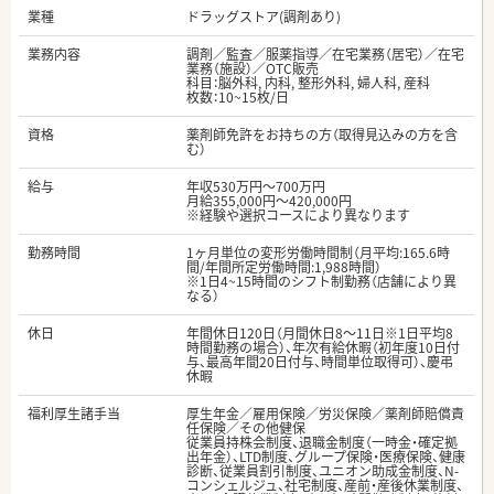
業種
ドラッグストア(調剤あり)
業務内容
調剤／監査／服薬指導／在宅業務（居宅）／在宅
業務（施設）／OTC販売
科目：脳外科, 内科, 整形外科, 婦人科, 産科
枚数：10~15枚/日
資格
薬剤師免許をお持ちの方（取得見込みの方を含
む）
給与
年収530万円～700万円
月給355,000円～420,000円
※経験や選択コースにより異なります
勤務時間
1ヶ月単位の変形労働時間制（月平均:165.6時
間/年間所定労働時間:1,988時間）
※1日4~15時間のシフト制勤務（店舗により異
なる）
休日
年間休日120日（月間休日8～11日※1日平均8
時間勤務の場合）、年次有給休暇（初年度10日付
与、最高年間20日付与、時間単位取得可）、慶弔
休暇
福利厚生諸手当
厚生年金／雇用保険／労災保険／薬剤師賠償責
任保険／その他健保
従業員持株会制度、退職金制度（一時金・確定拠
出年金）、LTD制度、グループ保険・医療保険、健康
診断、従業員割引制度、ユニオン助成金制度、N-
コンシェルジュ、社宅制度、産前・産後休業制度、