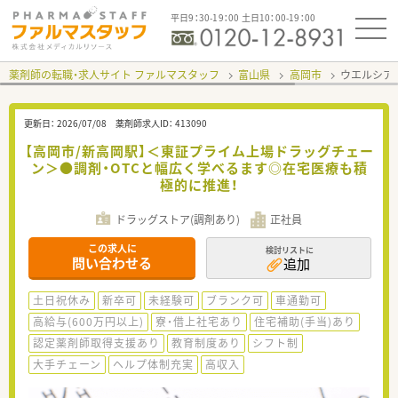
平日9：30-19：00 土日10：00-19：00
薬剤師の転職・求人サイト ファルマスタッフ
富山県
高岡市
ウエルシア
更新日：
2026/07/08
薬剤師求人ID：
413090
【高岡市/新高岡駅】＜東証プライム上場ドラッグチェー
ン＞●調剤・OTCと幅広く学べるます◎在宅医療も積
極的に推進！
ドラッグストア(調剤あり)
正社員
この求人に
検討リストに
問い合わせる
追加
土日祝休み
新卒可
未経験可
ブランク可
車通勤可
高給与(600万円以上)
寮・借上社宅あり
住宅補助(手当)あり
認定薬剤師取得支援あり
教育制度あり
シフト制
大手チェーン
ヘルプ体制充実
高収入