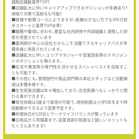
調剤店舗数業界TOP！
■店舗拡大に伴いキャリアアップできるポジションが多数あり！
頑張り次第で高給与も可能！
■経験や勤務コースによりますが、経験の少ない方でも500万前
半スタートと業界TOP水準！
■職種や職域に合わせ、豊富な社内研修や外部組織と連携した研
修を用意されています
■薬剤師が中心の会社だからこそ活躍できるキャリアパスが多
種多様に用意されています。
■店舗拡大に伴い、エリアマネジャーや営業部長等のマネジメン
トのポジションも増えます。
■在宅や教育等の専門性を活かせるスペシャリストを目指すこ
とも可能です。
■その他にも、管理部門や商品部門等の本社スタッフなど活動領
域は多種多様です。
■在宅実施店舗は年々増加しており、在宅医療へもしっかりと関
わる事ができます。
■育児休暇は3歳まで取得が可能で、時短制度は小学5年生まで時
短勤務ができるよう変更予定です。
■年間休日が120日とワークライフバランスが整っています
■日用品から常備薬まで、従業員割引制度など嬉しいメリットも
たくさんあります！