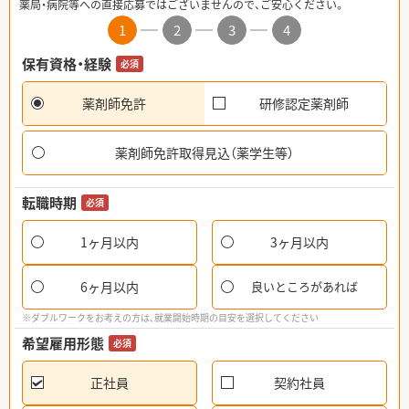
薬局・病院等への直接応募ではございませんので、ご安心ください。
1
2
3
4
保有資格・経験
必須
薬剤師免許
研修認定薬剤師
薬剤師免許取得見込（薬学生等）
転職時期
必須
1ヶ月以内
3ヶ月以内
6ヶ月以内
良いところがあれば
※ダブルワークをお考えの方は、就業開始時期の目安を選択してください
希望雇用形態
必須
正社員
契約社員