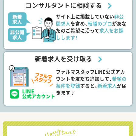
コンサルタントに相談する
サイト上に掲載していない
非公
開求人
を含め、
転職のプロ
があな
たのご希望に沿って
求人をお探
しします！
新着求人を受け取る
ファルマスタッフLINE公式アカ
ウントを友だち追加して、
希望の
条件を登録
すると、
新着求人
が届
きます♪