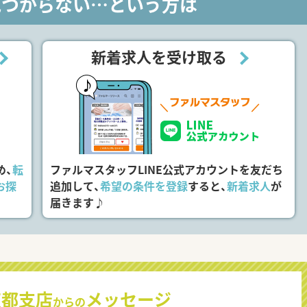
見つからない…という方は
新着求人を受け取る
め、
転
ファルマスタッフLINE公式アカウントを友だち
お探
追加して、
希望の条件を登録
すると、
新着求人
が
届きます♪
京都支店
メッセージ
からの