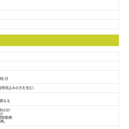
枚/日
取得見込みの方を含む）
り異なる
憩60分）
分）
間制勤務
務。