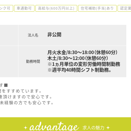
ンク可
車通勤可
高給与(600万円以上)
住宅補助(手当)あり
認定
非公開
法人名
月火水金/8:30～18:00（休憩60分）
木土/8:30～12:00（休憩60分）
勤務時間
※1ヵ月単位の変形労働時間制勤務
※週平均40時間シフト制勤務。
す■
開をすすめています。
慮頂けますので安心です。
、未経験の方でも安心です。
advantage
求人の魅力