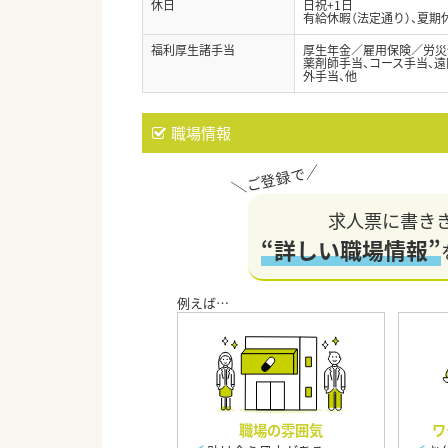
休日
日祝+1日
有給休暇（法定通り）、夏期
福利厚生諸手当
厚生年金／雇用保険／労災
薬剤師手当、コース手当、遠
外手当、他
職場情報
求人票に書き
“詳しい職場情報”
職場の雰囲気
ワ