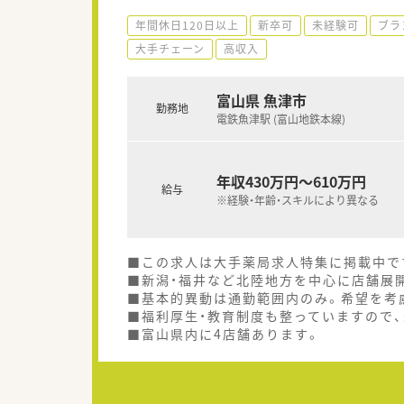
年間休日120日以上
新卒可
未経験可
ブラ
大手チェーン
高収入
富山県 魚津市
勤務地
電鉄魚津駅 (富山地鉄本線)
年収430万円～610万円
給与
※経験・年齢・スキルにより異なる
■この求人は大手薬局求人特集に掲載中で
■新潟・福井など北陸地方を中心に店舗展
■基本的異動は通勤範囲内のみ。希望を考
■福利厚生・教育制度も整っていますので
■富山県内に4店舗あります。