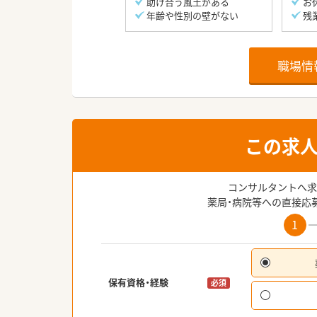
助け合う風土がある
お
年齢や性別の壁がない
残
職場情
この求
コンサルタントへ求
薬局・病院等への直接応
1
保有資格・経験
必須