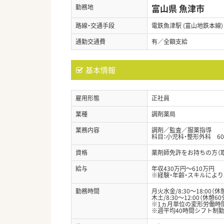
富山県 魚津市
勤務地
路線・交通手段
電鉄魚津駅 (富山地鉄本線)
通勤交通費
有／全額支給
基本情報
雇用形態
正社員
業種
調剤薬局
業務内容
調剤／監査／服薬指導
科目：小児科・整形外科 60
資格
薬剤師免許をお持ちの方（
給与
年収430万円～610万円
※経験・年齢・スキルによ
勤務時間
月火水金/8:30～18:00（休
木土/8:30～12:00（休憩60
※1ヵ月単位の変形労働時
※週平均40時間シフト制勤