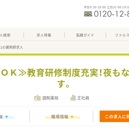
平日9：30-19：00 土日10：00-19：
人検索
求人特集
転職ガイド
ファル
291の薬剤師求人
もＯＫ≫教育研修制度充実！夜も
す。
調剤薬局
正社員
報
職場情報
この求人に