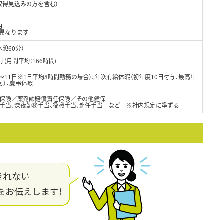
取得見込みの方を含む）
円
異なります
休憩60分）
）
(月間平均：166時間)
8～11日※1日平均8時間勤務の場合）、年次有給休暇（初年度10日付与、最高年
可）、慶弔休暇
保険／薬剤師賠償責任保険／その他健保
日手当、深夜勤務手当、役職手当、赴任手当 など ※社内規定に準ずる
きれない
をお伝えします！