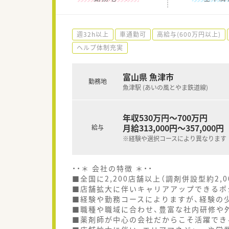
週32h以上
車通勤可
高給与(600万円以上)
ヘルプ体制充実
富山県 魚津市
勤務地
魚津駅 (あいの風とやま鉄道線)
年収530万円～700万円
月給313,000円～357,000円
給与
※経験や選択コースにより異なります
・・＊ 会社の特徴 ＊・・
■全国に2,200店舗以上（調剤併設型約2,
■店舗拡大に伴いキャリアアップできるポ
■経験や勤務コースによりますが、経験の少
■職種や職域に合わせ、豊富な社内研修や
■薬剤師が中心の会社だからこそ活躍でき