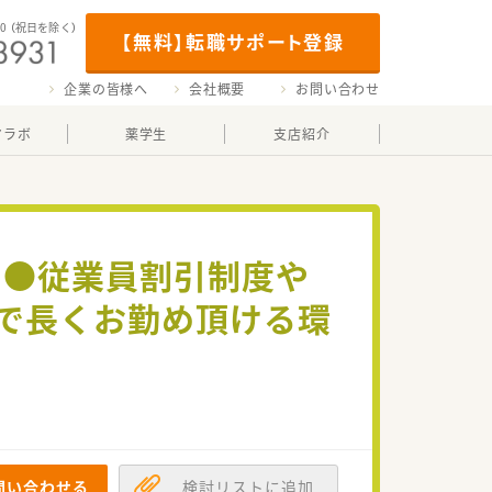
00
（祝日を除く）
【無料】転職サポート登録
企業の皆様へ
会社概要
お問い合わせ
マラボ
薬学生
支店紹介
日＞●従業員割引制度や
Sで長くお勤め頂ける環
問い合わせる
検討リストに追加