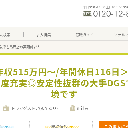
平日9：30-19：00 土日10：00-19：
人検索
求人特集
転職ガイド
ファル
魚津吉島西店の薬剤師求人
年収515万円～/年間休日116
制度充実◎安定性抜群の大手DG
境です
ドラッグストア(調剤あり)
正社員
報
職場情報
この求人に