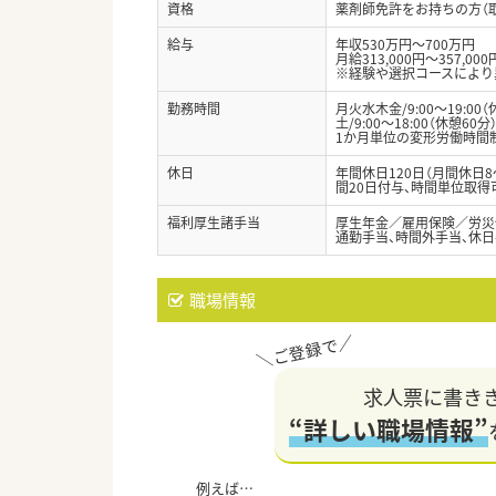
資格
薬剤師免許をお持ちの方（
給与
年収530万円～700万円
月給313,000円～357,000
※経験や選択コースにより
勤務時間
月火水木金/9:00～19:00（
土/9:00～18:00（休憩60分
1か月単位の変形労働時間制 
休日
年間休日120日（月間休日
間20日付与、時間単位取得
福利厚生諸手当
厚生年金／雇用保険／労災
通勤手当、時間外手当、休
職場情報
求人票に書き
“詳しい職場情報”