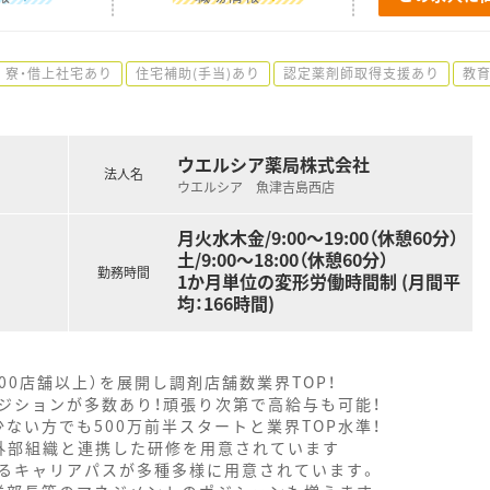
寮・借上社宅あり
住宅補助(手当)あり
認定薬剤師取得支援あり
教
ウエルシア薬局株式会社
法人名
ウエルシア 魚津吉島西店
月火水木金/9:00～19:00（休憩60分）
土/9:00～18:00（休憩60分）
勤務時間
1か月単位の変形労働時間制 (月間平
均：166時間)
000店舗以上）を展開し調剤店舗数業界TOP！
ジションが多数あり！頑張り次第で高給与も可能！
ない方でも500万前半スタートと業界TOP水準！
外部組織と連携した研修を用意されています
るキャリアパスが多種多様に用意されています。