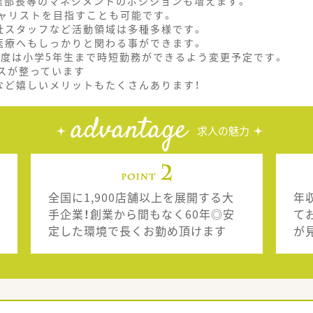
業部長等のマネジメントのポジションも増えます。
ャリストを目指すことも可能です。
社スタッフなど活動領域は多種多様です。
医療へもしっかりと関わる事ができます。
制度は小学5年生まで時短勤務ができるよう変更予定です。
スが整っています
など嬉しいメリットもたくさんあります！
advantage
求人の魅力
全国に1,900店舗以上を展開する大
年
手企業！創業から間もなく60年◎安
て
定した環境で長くお勤め頂けます
が