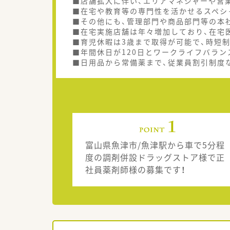
■店舗拡大に伴い、エリアマネジャーや営
■在宅や教育等の専門性を活かせるスペシ
■その他にも、管理部門や商品部門等の本
■在宅実施店舗は年々増加しており、在宅
■育児休暇は3歳まで取得が可能で、時短
■年間休日が120日とワークライフバラン
■日用品から常備薬まで、従業員割引制度
富山県魚津市/魚津駅から車で5分程
度の調剤併設ドラッグストア様で正
社員薬剤師様の募集です！