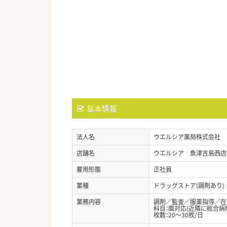
基本情報
法人名
ウエルシア薬局株式会社
店舗名
ウエルシア 魚津吉島西店
雇用形態
正社員
業種
ドラッグストア(調剤あり)
業務内容
調剤／監査／服薬指導／在宅
科目：面対応(近隣に総合病
枚数：20～30枚/日