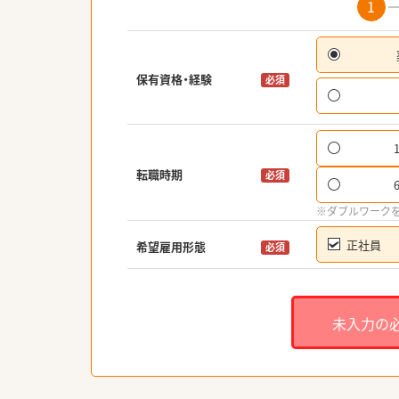
1
保有資格・経験
必須
転職時期
必須
※ダブルワーク
正社員
希望雇用形態
必須
未入力の