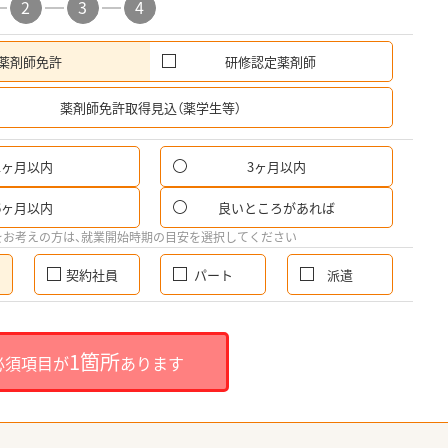
2
3
4
薬剤師免許
研修認定薬剤師
希
薬剤師免許取得見込（薬学生等）
1ヶ月以内
3ヶ月以内
6ヶ月以内
良いところがあれば
をお考えの方は、就業開始時期の目安を選択してください
契約社員
パート
派遣
1箇所
必須項目が
あります