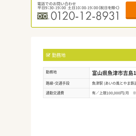
勤務地
富山県魚津市吉島1
勤務地
路線・交通手段
魚津駅 (あいの風とやま鉄
通勤交通費
有／上限100,000円/月