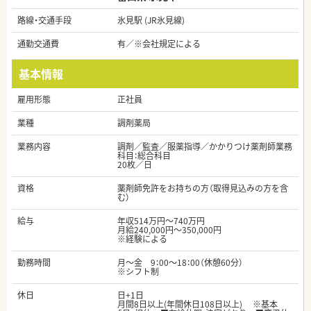
路線・交通手段
氷見駅 (JR氷見線)
通勤交通費
有／※会社規定による
基本情報
雇用形態
正社員
業種
調剤薬局
業務内容
調剤／監査／服薬指導／かかりつけ薬剤師業務
科目：総合科目
20枚／日
資格
薬剤師免許をお持ちの方（取得見込みの方を含
む）
給与
年収514万円～740万円
月給240,000円～350,000円
※経験による
勤務時間
月～金 9：00～18：00（休憩60分）
※シフト制
休日
日+1日
月間8日以上(年間休日108日以上) ※基本