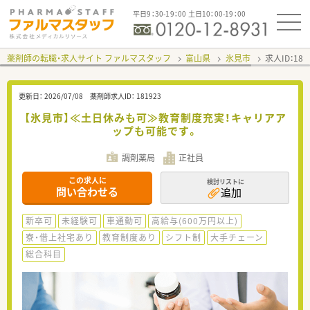
平日9：30-19：00 土日10：00-19：00
薬剤師の転職・求人サイト ファルマスタッフ
富山県
氷見市
求人ID：18
更新日：
2026/07/08
薬剤師求人ID：
181923
【氷見市】≪土日休みも可≫教育制度充実！キャリアア
ップも可能です。
調剤薬局
正社員
この求人に
検討リストに
問い合わせる
追加
新卒可
未経験可
車通勤可
高給与(600万円以上)
寮・借上社宅あり
教育制度あり
シフト制
大手チェーン
総合科目