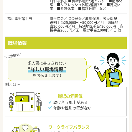
「日・祝休」、■有給休暇：法定どおり ■慶弔休
暇 ■リフレッシュ休暇：連続7日 ■育児休
業 ■介護休業 ■看護休暇 など
福利厚生諸手当
厚生年金／協会健保／雇用保険／労災保険
役割手当25,000円～50,000円／月 遠隔地手
当20,000円／月 特別地区手当：30,000円 応
援手当2000円／回 煩労手当2,000円／日 他
職場情報
求人票に書ききれない
“詳しい職場情報”
をお伝えします！
職場の雰囲気
助け合う風土がある
年齢や性別の壁がない
ワークライフバランス