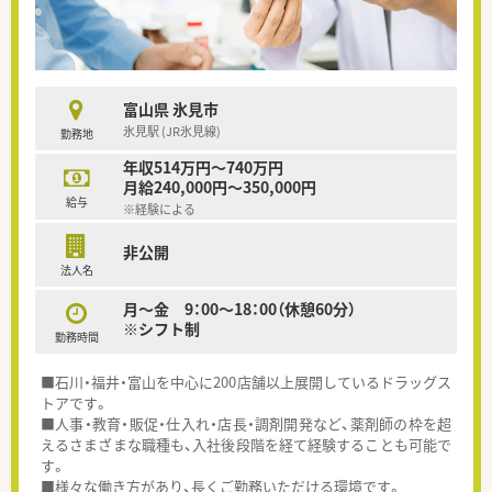
富山県 氷見市
氷見駅 (JR氷見線)
勤務地
年収514万円～740万円
月給240,000円～350,000円
給与
※経験による
非公開
法人名
月～金 9：00～18：00（休憩60分）
※シフト制
勤務時間
■石川・福井・富山を中心に200店舗以上展開しているドラッグス
トアです。
■人事・教育・販促・仕入れ・店長・調剤開発など、薬剤師の枠を超
えるさまざまな職種も、入社後段階を経て経験することも可能で
す。
■様々な働き方があり、長くご勤務いただける環境です。