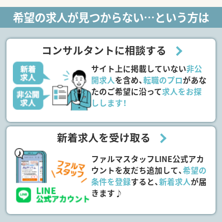
希望の求人が見つからない…という方は
コンサルタントに相談する
サイト上に掲載していない
非公
開求人
を含め、
転職のプロ
があな
たのご希望に沿って
求人をお探
しします！
新着求人を受け取る
ファルマスタッフLINE公式アカ
ウントを友だち追加して、
希望の
条件を登録
すると、
新着求人
が届
きます♪