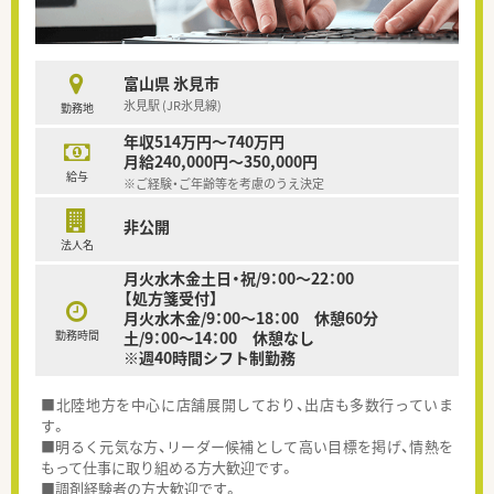
富山県 氷見市
氷見駅 (JR氷見線)
勤務地
年収514万円～740万円
月給240,000円～350,000円
給与
※ご経験・ご年齢等を考慮のうえ決定
非公開
法人名
月火水木金土日・祝/9：00～22：00
【処方箋受付】
月火水木金/9：00～18：00 休憩60分
勤務時間
土/9：00～14：00 休憩なし
※週40時間シフト制勤務
■北陸地方を中心に店舗展開しており、出店も多数行っていま
す。
■明るく元気な方、リーダー候補として高い目標を掲げ、情熱を
もって仕事に取り組める方大歓迎です。
■調剤経験者の方大歓迎です。