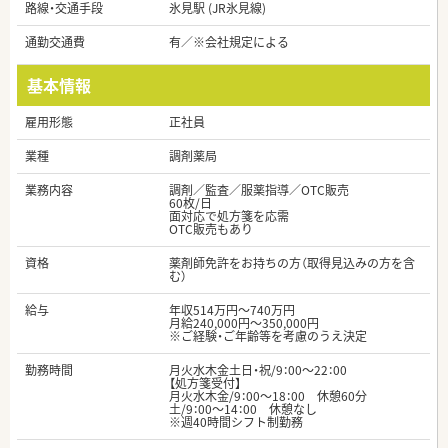
路線・交通手段
氷見駅 (JR氷見線)
通勤交通費
有／※会社規定による
基本情報
雇用形態
正社員
業種
調剤薬局
業務内容
調剤／監査／服薬指導／OTC販売
60枚/日
面対応で処方箋を応需
OTC販売もあり
資格
薬剤師免許をお持ちの方（取得見込みの方を含
む）
給与
年収514万円～740万円
月給240,000円～350,000円
※ご経験・ご年齢等を考慮のうえ決定
勤務時間
月火水木金土日・祝/9：00～22：00
【処方箋受付】
月火水木金/9：00～18：00 休憩60分
土/9：00～14：00 休憩なし
※週40時間シフト制勤務