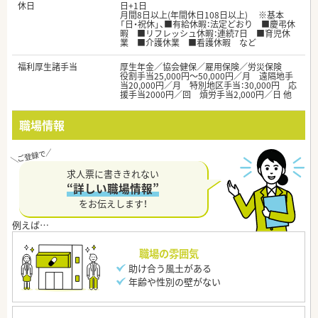
休日
日+1日
月間8日以上(年間休日108日以上) ※基本
「日・祝休」、■有給休暇：法定どおり ■慶弔休
暇 ■リフレッシュ休暇：連続7日 ■育児休
業 ■介護休業 ■看護休暇 など
福利厚生諸手当
厚生年金／協会健保／雇用保険／労災保険
役割手当25,000円～50,000円／月 遠隔地手
当20,000円／月 特別地区手当：30,000円 応
援手当2000円／回 煩労手当2,000円／日 他
職場情報
求人票に書ききれない
“詳しい職場情報”
をお伝えします！
職場の雰囲気
助け合う風土がある
年齢や性別の壁がない