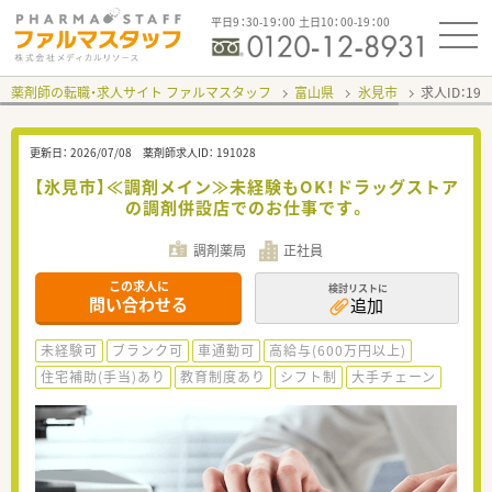
平日9：30-19：00 土日10：00-19：00
薬剤師の転職・求人サイト ファルマスタッフ
富山県
氷見市
求人ID：19
更新日：
2026/07/08
薬剤師求人ID：
191028
【氷見市】≪調剤メイン≫未経験もOK！ドラッグストア
の調剤併設店でのお仕事です。
調剤薬局
正社員
この求人に
検討リストに
問い合わせる
追加
未経験可
ブランク可
車通勤可
高給与(600万円以上)
住宅補助(手当)あり
教育制度あり
シフト制
大手チェーン