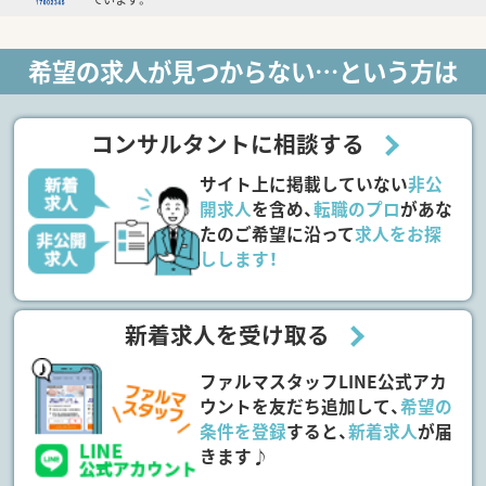
希望の求人が見つからない…という方は
コンサルタントに相談する
サイト上に掲載していない
非公
開求人
を含め、
転職のプロ
があな
たのご希望に沿って
求人をお探
しします！
新着求人を受け取る
ファルマスタッフLINE公式アカ
ウントを友だち追加して、
希望の
条件を登録
すると、
新着求人
が届
きます♪