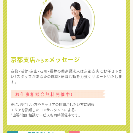
京都支店
メッセージ
からの
京都・滋賀・富山・石川・福井の薬剤師求人は京都支店にお任せ下さ
い！スタッフがあなたの就職・転職活動を力強くサポートいたしま
す。
お仕事相談会無料開催中！
更に、お忙しい方やキャリアの棚卸がしたい方に朗報!
エリアを熟知したコンサルタントによる、
“出張”個別相談サービスも同時開催中です。