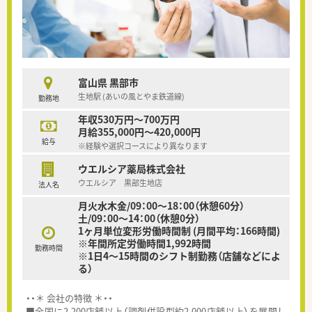
富山県 黒部市
生地駅 (あいの風とやま鉄道線)
勤務地
年収530万円～700万円
月給355,000円～420,000円
給与
※経験や選択コースにより異なります
ウエルシア薬局株式会社
ウエルシア 黒部生地店
法人名
月火水木金/09：00～18：00（休憩60分）
土/09：00～14：00（休憩0分）
1ヶ月単位変形労働時間制 (月間平均：166時間)
※年間所定労働時間1,992時間
勤務時間
※1日4～15時間のシフト制勤務（店舗などによ
る）
・・＊ 会社の特徴 ＊・・
■全国に2,200店舗以上（調剤併設型約2,000店舗以上）を展開し