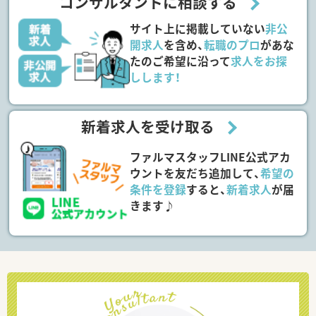
コンサルタントに相談する
サイト上に掲載していない
非公
開求人
を含め、
転職のプロ
があな
たのご希望に沿って
求人をお探
しします！
新着求人を受け取る
ファルマスタッフLINE公式アカ
ウントを友だち追加して、
希望の
条件を登録
すると、
新着求人
が届
きます♪