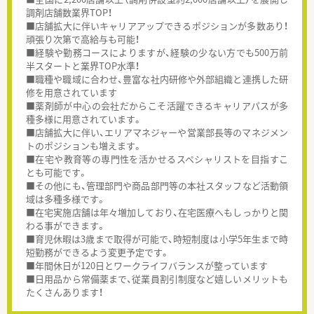
調剤店舗数業界TOP！
■店舗拡大に伴いキャリアアップできるポジションが多数あり！
頑張り次第で高給与も可能！
■経験や勤務コースによりますが、経験の少ない方でも500万前
半スタートと業界TOP水準！
■職種や職域に合わせ、豊富な社内研修や外部組織と連携した研
修を用意されています
■薬剤師が中心の会社だからこそ活躍できるキャリアパスが多
種多様に用意されています。
■店舗拡大に伴い、エリアマネジャーや営業部長等のマネジメン
トのポジションも増えます。
■在宅や教育等の専門性を活かせるスペシャリストを目指すこ
とも可能です。
■その他にも、管理部門や商品部門等の本社スタッフなど活動領
域は多種多様です。
■在宅実施店舗は年々増加しており、在宅医療へもしっかりと関
わる事ができます。
■育児休暇は3歳まで取得が可能で、時短制度は小学5年生まで時
短勤務ができるよう変更予定です。
■年間休日が120日とワークライフバランスが整っています
■日用品から常備薬まで、従業員割引制度など嬉しいメリットも
たくさんあります！