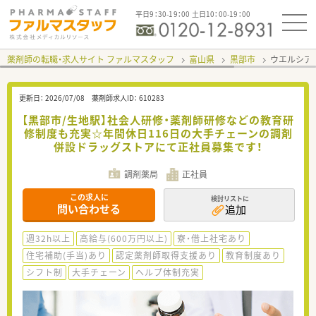
平日9：30-19：00 土日10：00-19：00
薬剤師の転職・求人サイト ファルマスタッフ
富山県
黒部市
ウエルシア
更新日：
2026/07/08
薬剤師求人ID：
610283
【黒部市/生地駅】社会人研修・薬剤師研修などの教育研
修制度も充実☆年間休日116日の大手チェーンの調剤
併設ドラッグストアにて正社員募集です！
調剤薬局
正社員
この求人に
検討リストに
問い合わせる
追加
週32h以上
高給与(600万円以上)
寮・借上社宅あり
住宅補助(手当)あり
認定薬剤師取得支援あり
教育制度あり
シフト制
大手チェーン
ヘルプ体制充実