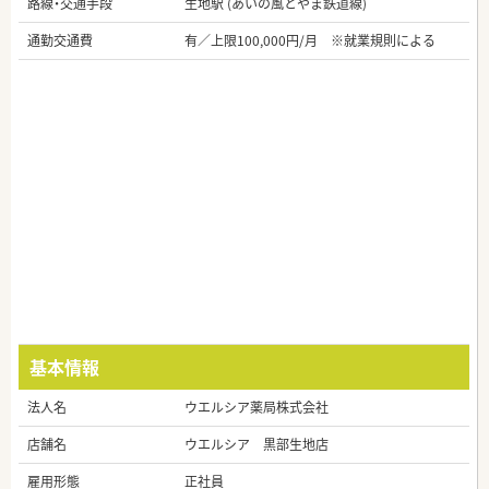
路線・交通手段
生地駅 (あいの風とやま鉄道線)
通勤交通費
有／上限100,000円/月 ※就業規則による
基本情報
法人名
ウエルシア薬局株式会社
店舗名
ウエルシア 黒部生地店
雇用形態
正社員