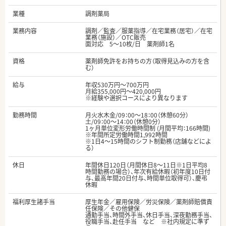
業種
調剤薬局
業務内容
調剤／監査／服薬指導／在宅業務（居宅）／在宅
業務（施設）／OTC販売
面対応 5～10枚/日 薬剤師1名
資格
薬剤師免許をお持ちの方（取得見込みの方を含
む）
給与
年収530万円～700万円
月給355,000円～420,000円
※経験や選択コースにより異なります
勤務時間
月火水木金/09：00～18：00（休憩60分）
土/09：00～14：00（休憩0分）
1ヶ月単位変形労働時間制 (月間平均：166時間)
※年間所定労働時間1,992時間
※1日4～15時間のシフト制勤務（店舗などによ
る）
休日
年間休日120日（月間休日8～11日※1日平均8
時間勤務の場合）、年次有給休暇（初年度10日付
与、最高年間20日付与、時間単位取得可）、慶弔
休暇
福利厚生諸手当
厚生年金／雇用保険／労災保険／薬剤師賠償責
任保険／その他健保
通勤手当、時間外手当、休日手当、深夜勤務手当、
役職手当、赴任手当 など ※社内規定に準ず