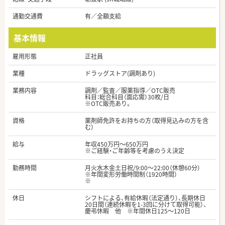
通勤交通費
有／全額支給
基本情報
雇用形態
正社員
業種
ドラッグストア(調剤あり)
業務内容
調剤／監査／服薬指導／OTC販売
科目：総合科目（面応需）30枚/日
※OTC販売あり。
資格
薬剤師免許をお持ちの方（取得見込みの方を含
む）
給与
年収450万円～650万円
※ご経験・ご年齢等を考慮のうえ決定
勤務時間
月火水木金土日祝/9:00～22:00（休憩60分）
※年間変形労働時間制（1920時間）
※
休日
シフトによる、有給休暇（法定通り）、長期休日
20日間（連続休暇を1-3回に分けて取得可能）、
慶弔休暇 他 ※年間休日125～120日