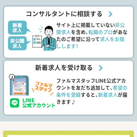
コンサルタントに相談する
サイト上に掲載していない
非公
開求人
を含め、
転職のプロ
があな
たのご希望に沿って
求人をお探
しします！
新着求人を受け取る
ファルマスタッフLINE公式アカ
ウントを友だち追加して、
希望の
条件を登録
すると、
新着求人
が届
きます♪