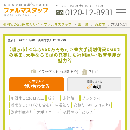
平日9：30-19：00 土日10：00-19：00
薬剤師の転職・求人サイト ファルマスタッフ
富山県
砺波市
求人ID：31
更新日：
2026/07/08
薬剤師求人ID：
31720
【砺波市】＜年収650万円も可＞●大手調剤併設DGSで
の募集、大手ならではの充実した福利厚生・教育制度が
魅力的
ドラッグストア(調剤あり)
正社員
この求人に
検討リストに
問い合わせる
追加
年間休日120日以上
新卒可
未経験可
ブランク可
残業なし(ほぼなし含む)
車通勤可
高給与(600万円以上)
教育制度あり
大手チェーン
夜間のみ
高収入