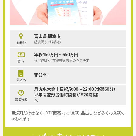
富山県 砺波市
砺波駅 (JR城端線)
勤務地
年収450万円～650万円
※ご経験・ご年齢等を考慮のうえ決定
給与
非公開
法人名
月火水木金土日祝/9:00～22:00（休憩60分）
※年間変形労働時間制（1920時間）
勤務時間
※
■調剤だけはなく、OTC販売・レジ業務・品出しなど多くの業務の
携われます