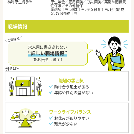
福利厚生諸手当
厚生年金／雇用保険／労災保険／薬剤師賠償責
任保険／その他健保
薬剤師手当、地域手当、子女教育手当、住宅助成
金、超過勤務手当
職場情報
求人票に書ききれない
“詳しい職場情報”
をお伝えします！
職場の雰囲気
助け合う風土がある
年齢や性別の壁がない
ワークライフバランス
お休みが取りやすい
残業が少ない