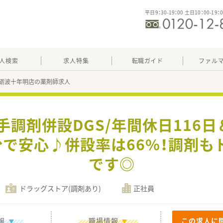
平日9：30-19：00 土日10：00-19：
人検索
求人特集
転職ガイド
ファル
砺波十年明店の薬剤師求人
手調剤併設DGS/年間休日116
分で安心♪併設率は66%！調剤も
です◎
ドラッグストア(調剤あり)
正社員
報
職場情報
この求人に