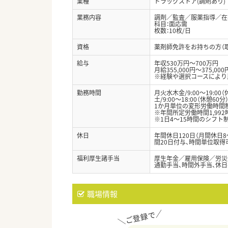
業種
ドラッグストア(調剤あり)
業務内容
調剤／監査／服薬指導／在宅
科目：面応需
枚数：10枚/日
資格
薬剤師免許をお持ちの方（
給与
年収530万円～700万円
月給355,000円～375,000
※経験や選択コースにより
勤務時間
月火水木金/9:00～19:00（
土/9:00～18:00（休憩60分
1か月単位の変形労働時間制 
※年間所定労働時間1,992
※1日4～15時間のシフト
休日
年間休日120日（月間休日
間20日付与、時間単位取得
福利厚生諸手当
厚生年金／雇用保険／労災
通勤手当、時間外手当、休
職場情報