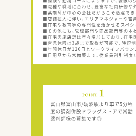
■経験や勤務コースによりますが、経験の少
■職種や職域に合わせ、豊富な社内研修や
■薬剤師が中心の会社だからこそ活躍でき
■店舗拡大に伴い、エリアマネジャーや営
■在宅や教育等の専門性を活かせるスペシ
■その他にも、管理部門や商品部門等の本
■在宅実施店舗は年々増加しており、在宅
■育児休暇は3歳まで取得が可能で、時短
■年間休日が120日とワークライフバラン
■日用品から常備薬まで、従業員割引制度
富山県富山市/砺波駅より車で5分程
度の調剤併設ドラッグストアで常勤
薬剤師様の募集です◎