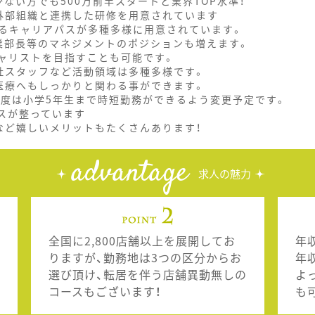
ない方でも500万前半スタートと業界TOP水準！
外部組織と連携した研修を用意されています
るキャリアパスが多種多様に用意されています。
業部長等のマネジメントのポジションも増えます。
ャリストを目指すことも可能です。
社スタッフなど活動領域は多種多様です。
医療へもしっかりと関わる事ができます。
制度は小学5年生まで時短勤務ができるよう変更予定です。
スが整っています
など嬉しいメリットもたくさんあります！
advantage
求人の魅力
全国に2,800店舗以上を展開してお
年
りますが、勤務地は3つの区分からお
年
選び頂け、転居を伴う店舗異動無しの
よ
コースもございます！
も