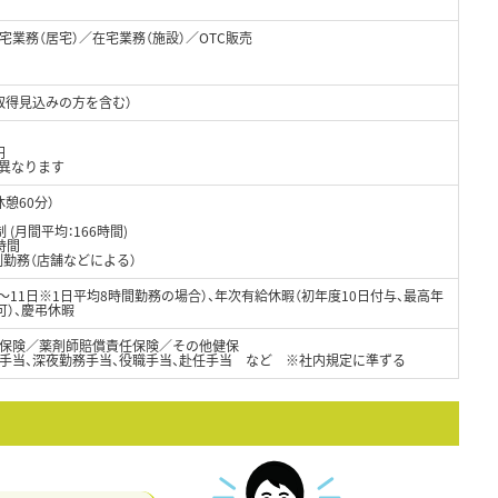
業務（居宅）／在宅業務（施設）／OTC販売
取得見込みの方を含む）
円
異なります
休憩60分）
）
(月間平均：166時間)
時間
制勤務（店舗などによる）
8～11日※1日平均8時間勤務の場合）、年次有給休暇（初年度10日付与、最高年
可）、慶弔休暇
保険／薬剤師賠償責任保険／その他健保
日手当、深夜勤務手当、役職手当、赴任手当 など ※社内規定に準ずる