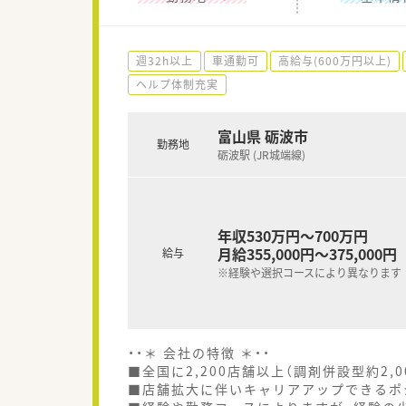
週32h以上
車通勤可
高給与(600万円以上)
ヘルプ体制充実
富山県 砺波市
勤務地
砺波駅 (JR城端線)
年収530万円～700万円
月給355,000円～375,000円
給与
※経験や選択コースにより異なります
・・＊ 会社の特徴 ＊・・
■全国に2,200店舗以上（調剤併設型約2,
■店舗拡大に伴いキャリアアップできるポ