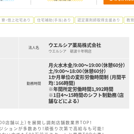
寮・借上社宅あり
住宅補助(手当)あり
認定薬剤師取得支援あり
教
ウエルシア薬局株式会社
法人名
ウエルシア 砺波十年明店
月火水木金/9:00～19:00（休憩60分）
土/9:00～18:00（休憩60分）
1か月単位の変形労働時間制 (月間平
均：166時間)
勤務時間
※年間所定労働時間1,992時間
※1日4～15時間のシフト制勤務（店
舗などによる）
000店舗以上）を展開し調剤店舗数業界TOP！
ジションが多数あり！頑張り次第で高給与も可能！