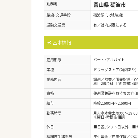
富山県 砺波市
勤務地
路線・交通手段
砺波駅 (JR城端線)
通勤交通費
有／社内規定による
基本情報
雇用形態
パート・アルバイト
業種
ドラッグストア(調剤あり)
業務内容
調剤／監査／服薬指導／O
科目：総合科目（面応需）40
資格
薬剤師免許をお持ちの方（
給与
時給2,600円～2,600円
勤務時間
月火水木金土/9:00～19:0
※曜日・時間応相談
休日
■日祝、シフト日以外 ■
福利厚生諸手当
厚生年金／雇用保険／労災