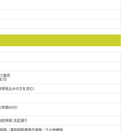
TC販売
枚/日
取得見込みの方を含む）
0（休憩60分）
有給休暇：法定通り
保険／薬剤師賠償責任保険／その他健保