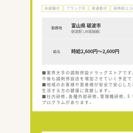
未経験可
ブランク可
車通勤可
高時給(2,
富山県 砺波市
勤務地
砺波駅 (JR城端線)
時給2,600円～2,600円
給与
■業界大手の調剤併設ドラッグストアです
今後も調剤併設店を増加させていく予定で
■地域のお客様や患者様が安全で安心した
生活する方の健康に貢献します。
■社内研修、各種外部研修、管理職研修、
プログラムがあります。