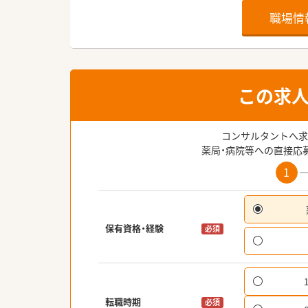
職場情
この求
コンサルタントへ求
薬局・病院等への直接応
1
保有資格・経験
必須
転職時期
必須