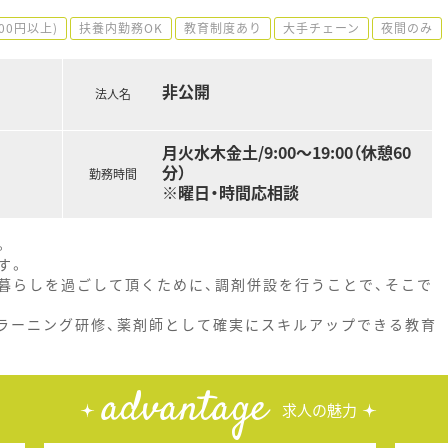
500円以上)
扶養内勤務OK
教育制度あり
大手チェーン
夜間のみ
非公開
法人名
月火水木金土/9:00～19:00（休憩60
分）
勤務時間
※曜日・時間応相談
。
す。
暮らしを過ごして頂くために、調剤併設を行うことで、そこで
Ｅラーニング研修、薬剤師として確実にスキルアップできる教育
advantage
求人の魅力