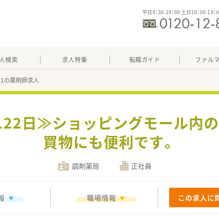
平日9：30-19：00 土日10：00-19：
人検索
求人特集
転職ガイド
ファル
451の薬剤師求人
122日≫ショッピングモール内
買物にも便利です。
調剤薬局
正社員
報
職場情報
この求人に