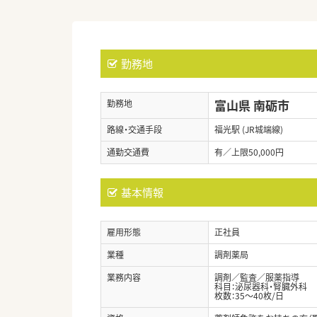
勤務地
富山県 南砺市
勤務地
路線・交通手段
福光駅 (JR城端線)
通勤交通費
有／上限50,000円
基本情報
雇用形態
正社員
業種
調剤薬局
業務内容
調剤／監査／服薬指導
科目：泌尿器科・腎臓外科
枚数：35～40枚/日