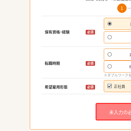
1
保有資格・経験
必須
転職時期
必須
※ダブルワーク
正社員
希望雇用形態
必須
未入力の