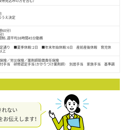
取得見込みの方を含む）
円
のうえ決定
憩60分）
分）
制、週平均38時間45分勤務
法定通り ■夏季休暇：2日 ■年末年始休暇：6日 産前産後休暇 育児休
以上
保険／労災保険／薬剤師賠償責任保険
付手当 研修認定手当（かかりつけ薬剤師） 別居手当 家族手当 基準調
きれない
をお伝えします！