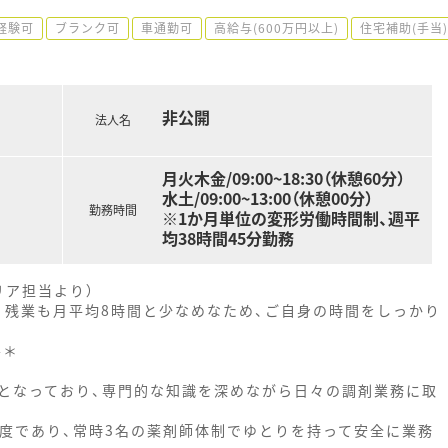
経験可
ブランク可
車通勤可
高給与(600万円以上)
住宅補助(手当
非公開
法人名
月火木金/09:00~18:30（休憩60分）
水土/09:00~13:00（休憩00分）
勤務時間
※1か月単位の変形労働時間制、週平
均38時間45分勤務
リア担当より）
、残業も月平均8時間と少なめなため、ご自身の時間をしっかり
--＊
となっており、専門的な知識を深めながら日々の調剤業務に取
程度であり、常時3名の薬剤師体制でゆとりを持って安全に業務