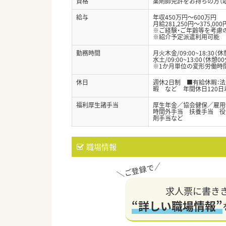
資格
薬剤師免許をお持ちの方（
給与
年収450万円～600万円
月給281,250円～375,000
※ご経験・ご年齢等を考慮
※紹介予定派遣利用可能
勤務時間
月火木金/09:00~18:30（休
水土/09:00~13:00（休憩00
※1か月単位の変形労働時間
休日
週休2日制 ■有給休暇：
暇 など 年間休日120日
福利厚生諸手当
厚生年金／協会健保／雇用
時間外手当 扶養手当 役
剤手当など
職場情報
求人票に書き
“詳しい職場情報”