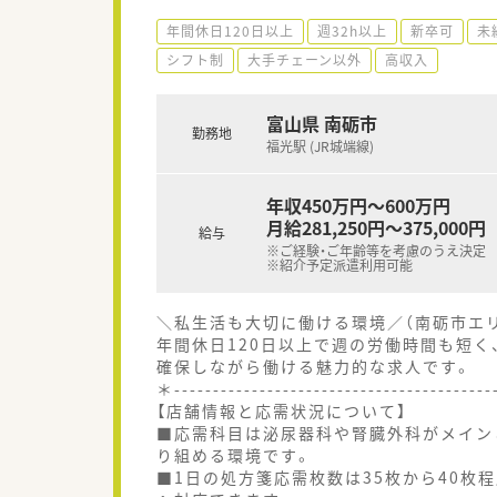
年間休日120日以上
週32h以上
新卒可
未
シフト制
大手チェーン以外
高収入
富山県 南砺市
勤務地
福光駅 (JR城端線)
年収450万円～600万円
月給281,250円～375,000円
給与
※ご経験・ご年齢等を考慮のうえ決定
※紹介予定派遣利用可能
＼私生活も大切に働ける環境／（南砺市エ
年間休日120日以上で週の労働時間も短く
確保しながら働ける魅力的な求人です。
＊----------------------------------------
【店舗情報と応需状況について】
■応需科目は泌尿器科や腎臓外科がメイン
り組める環境です。
■1日の処方箋応需枚数は35枚から40枚