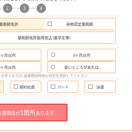
2
3
4
薬剤師免許
研修認定薬剤師
希
薬剤師免許取得見込（薬学生等）
1ヶ月以内
3ヶ月以内
6ヶ月以内
良いところがあれば
をお考えの方は、就業開始時期の目安を選択してください
契約社員
パート
派遣
1箇所
必須項目が
あります