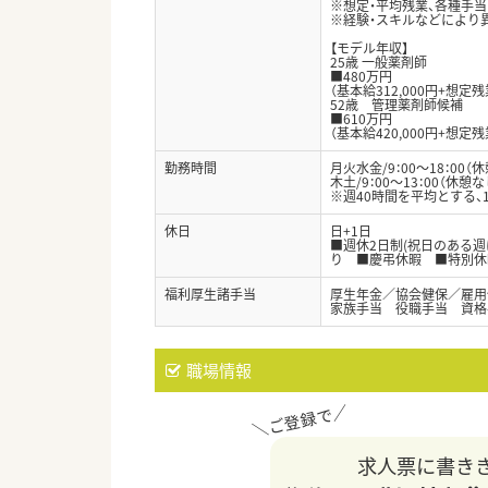
※想定・平均残業、各種手
※経験・スキルなどにより
【モデル年収】
25歳 一般薬剤師
■480万円
（基本給312,000円+想定
52歳 管理薬剤師候補
■610万円
（基本給420,000円+想定
勤務時間
月火水金/9：00～18：00（休
木土/9：00～13：00（休憩な
※週40時間を平均とする
休日
日+1日
■週休2日制(祝日のある
り ■慶弔休暇 ■特別休
福利厚生諸手当
厚生年金／協会健保／雇用
家族手当 役職手当 資格
職場情報
求人票に書き