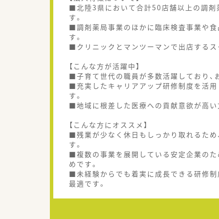
■北陸3県において合計50店舗以上の調
す。
■調剤薬局事業のほかに臨床検査事業や食
す。
■クリニックとマンツーマンで出店するス
【こんな方が活躍中】
■子育て世代の職員が多数活躍しており、
■充実したキャリアアップ研修制度を活用
す。
■地域に根差した医療への貢献意欲が高い
【こんな方にオススメ】
■残業が少なく休日もしっかり取れるため
す。
■複数の事業を展開している安定企業のた
めです。
■未経験からでも着実に成長できる研修制
最適です。