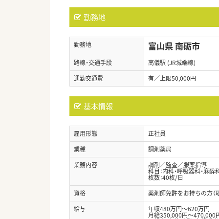
勤務地
富山県 南砺市
勤務地
路線・交通手段
高儀駅 (JR城端線)
通勤交通費
有／上限50,000円
基本情報
雇用形態
正社員
業種
調剤薬局
業務内容
調剤／監査／服薬指導
科目：内科・呼吸器科・麻酔
枚数：40枚/日
資格
薬剤師免許をお持ちの方（
給与
年収480万円～620万円
月給350,000円～470,000