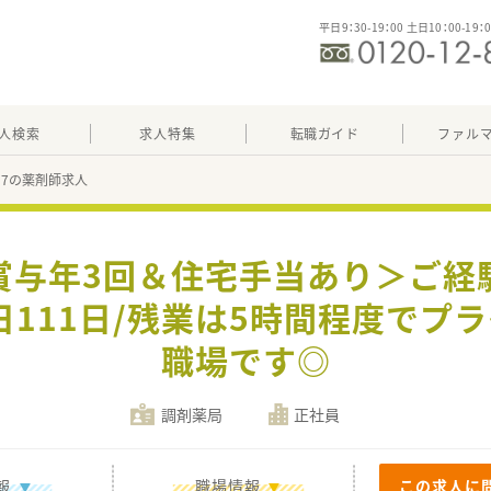
平日9：30-19：00 土日10：00-19：
人検索
求人特集
転職ガイド
ファル
497の薬剤師求人
＜賞与年3回＆住宅手当あり＞ご経
休日111日/残業は5時間程度でプ
職場です◎
調剤薬局
正社員
報
職場情報
この求人に