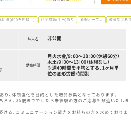
高給与(600万円以上)
住宅補助(手当)あり
新規オープン
教育制度あ
非公開
法人名
月火水金/9：00～18：00（休憩60分）
木土/9：00～13：00（休憩なし）
勤務時間
※週40時間を平均とする、1ヶ月単
額
位の変形労働時間制
であり、体制強化を目的とした増員募集となっております。
ちろん、35歳まででしたら未経験の方のご応募も歓迎いたしま
築ける、コミュニケーション能力をお持ちの方を求めておりま