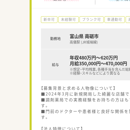
新卒可
未経験可
ブランク可
車通勤可
富山県 南砺市
勤務地
高儀駅 (JR城端線)
年収480万円～620万円
月給350,000円～470,000円
給与
※想定・平均残業、各種手当を含んだ総
※経験・スキルなどにより異なる
【募集背景と求める人物像について】
■2024年3月に新規開局した綺麗な店舗
■調剤薬局での実務経験をお持ちの方はも
す。
■門前のドクターや患者様と良好な関係を
す。
【法人特徴について】