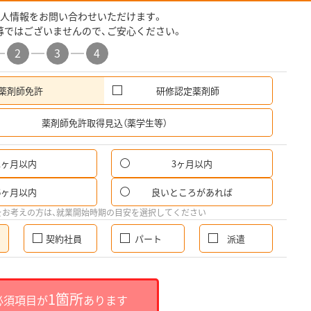
人情報をお問い合わせいただけます。
募ではございませんので、ご安心ください。
2
3
4
薬剤師免許
研修認定薬剤師
希
薬剤師免許取得見込（薬学生等）
1ヶ月以内
3ヶ月以内
6ヶ月以内
良いところがあれば
をお考えの方は、就業開始時期の目安を選択してください
契約社員
パート
派遣
1箇所
必須項目が
あります