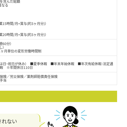
当を含んだ総額
異なる
残業15時間/月+賞与(約3ヶ月分)）
残業20時間/月+賞与(約3ヶ月分)）
憩60分）
し）
、1ヶ月単位の変形労働時間制
週は日・祝日が休み） ■夏季休暇 ■年末年始休暇 ■年次有給休暇：法定通
暇 ※年間休日110日
保険／労災保険／薬剤師賠償責任保険
手当
きれない