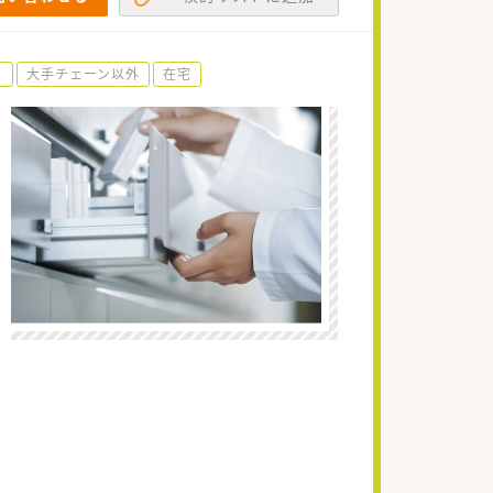
り
大手チェーン以外
在宅