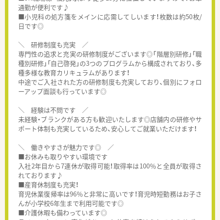
通勤が便利です♪
■小児科の処方箋をメインに応需してしいます！枚数は約50枚/
日です◎
＼ 研修制度も充実 ／
専門性の追求と充実の研修制度がございます◎「階層別研修」「職
種別研修」「自己啓発」の3つのプログラムから構成されており、多
種多様な教育カリキュラムがあります！
中途でご入社された方の研修制度も充実しており、個別にフォロ
ーアップ面談も行っています◎
＼ 経験は不問です ／
未経験・ブランクがある方も歓迎いたします◎店舗内の研修やサ
ポート体制も充実しているため、安心してご就業いただけます！
＼ 働きやすさが魅力です◎ ／
■お休みも取りやすい環境です
入社2年目から7連休が取得可能！取得率は100％と全員が取得さ
れております♪
■産育休制度も充実！
育児休業復帰率は96％と非常に高いです！育児時短勤務はお子さ
んが小学校6年生まで利用可能です◎
■介護休暇も備わっています◎