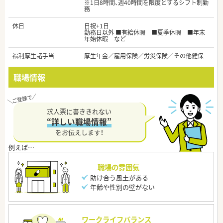
※1日8時間、週40時間を限度とするシフト制勤
務
休日
日祝+1日
勤務日以外 ■有給休暇 ■夏季休暇 ■年末
年始休暇 など
福利厚生諸手当
厚生年金／雇用保険／労災保険／その他健保
職場情報
求人票に書ききれない
“詳しい職場情報”
をお伝えします！
職場の雰囲気
助け合う風土がある
年齢や性別の壁がない
ワークライフバランス