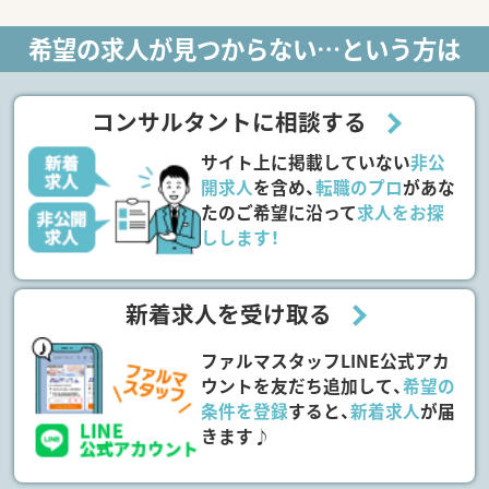
希望の求人が見つからない…という方は
コンサルタントに相談する
サイト上に掲載していない
非公
開求人
を含め、
転職のプロ
があな
たのご希望に沿って
求人をお探
しします！
新着求人を受け取る
ファルマスタッフLINE公式アカ
ウントを友だち追加して、
希望の
条件を登録
すると、
新着求人
が届
きます♪