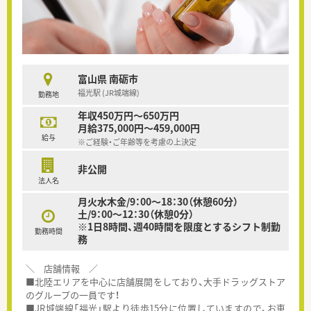
富山県 南砺市
福光駅 (JR城端線)
勤務地
年収450万円～650万円
月給375,000円～459,000円
給与
※ご経験・ご年齢等を考慮の上決定
非公開
法人名
月火水木金/9：00～18：30（休憩60分）
土/9：00～12：30（休憩0分）
※1日8時間、週40時間を限度とするシフト制勤
勤務時間
務
＼ 店舗情報 ／
■北陸エリアを中心に店舗展開をしており、大手ドラッグストア
のグループの一員です！
■JR城端線「福光」駅より徒歩15分に位置していますので、お車