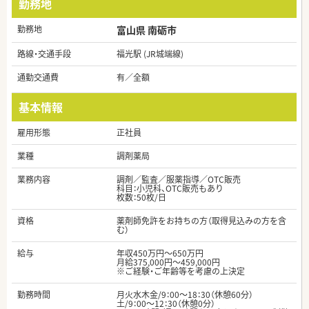
勤務地
勤務地
富山県 南砺市
路線・交通手段
福光駅 (JR城端線)
通勤交通費
有／全額
基本情報
雇用形態
正社員
業種
調剤薬局
業務内容
調剤／監査／服薬指導／OTC販売
科目：小児科、OTC販売もあり
枚数：50枚/日
資格
薬剤師免許をお持ちの方（取得見込みの方を含
む）
給与
年収450万円～650万円
月給375,000円～459,000円
※ご経験・ご年齢等を考慮の上決定
勤務時間
月火水木金/9：00～18：30（休憩60分）
土/9：00～12：30（休憩0分）