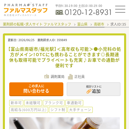
平日9：30-19：00 土日10：00-19：00
薬剤師の転職・求人サイト ファルマスタッフ
富山県
南砺市
求人ID：35
更新日：
2026/06/25
薬剤師求人ID：
359849
【富山県南砺市/福光駅】＜高年収も可能＞●小児科の処
方がメイン！OTCにも携わることができます◎長期連
休も取得可能でプライベートも充実♪お車での通勤が
便利です
調剤薬局
正社員
この求人に
検討リストに
問い合わせる
追加
新卒可
未経験可
ブランク可
車通勤可
高給与(600万円以上)
シフト制
大手チェーン