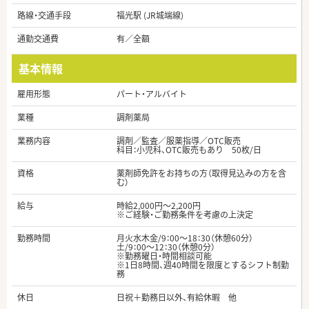
路線・交通手段
福光駅 (JR城端線)
通勤交通費
有／全額
基本情報
雇用形態
パート・アルバイト
業種
調剤薬局
業務内容
調剤／監査／服薬指導／OTC販売
科目：小児科、OTC販売もあり 50枚/日
資格
薬剤師免許をお持ちの方（取得見込みの方を含
む）
給与
時給2,000円～2,200円
※ご経験・ご勤務条件を考慮の上決定
勤務時間
月火水木金/9：00～18：30（休憩60分）
土/9：00～12：30（休憩0分）
※勤務曜日・時間相談可能
※1日8時間、週40時間を限度とするシフト制勤
務
休日
日祝＋勤務日以外、有給休暇 他