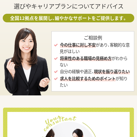
選びやキャリアプランについてアドバイス
全国12拠点を展開し、細やかなサポートをご提供します。
ご相談例
今の仕事に対し不安
があり、客観的な意
見がほしい
将来性のある職場の見極め方
がわから
ない
自分の経験や適正、
現状を振り返りたい
求人を比較するためのポイント
が知り
たい