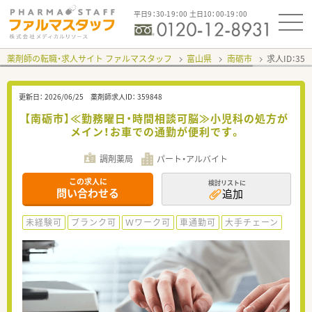
平日9：30-19：00 土日10：00-19：00
薬剤師の転職・求人サイト ファルマスタッフ
富山県
南砺市
求人ID：35
更新日：
2026/06/25
薬剤師求人ID：
359848
【南砺市】≪勤務曜日・時間相談可脳≫小児科の処方が
メイン！お車での通勤が便利です。
調剤薬局
パート・アルバイト
この求人に
検討リストに
問い合わせる
追加
未経験可
ブランク可
Ｗワーク可
車通勤可
大手チェーン