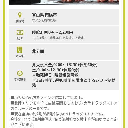
富山県 南砺市
福光駅 (JR城端線)
勤務地
時給2,000円～2,200円
※ご経験・ご勤務条件を考慮の上決定
給与
非公開
法人名
月火水木金/9：00～18：30（休憩60分）
土/9：00～12：30（休憩0分）
※勤務曜日・時間相談可能
勤務時間
※1日8時間、週40時間を限度とするシフト制勤
務
■小児科の処方をメインに応需しています。
■北陸エリアを中心に店舗展開をしており、大手ドラッグストア
のグループの一員です。
■現在全店の約2割が調剤併設店のドラッグストアです。
今後5年間で、調剤併設店・保険調剤薬局を数十店舗開局する予定
がございます。