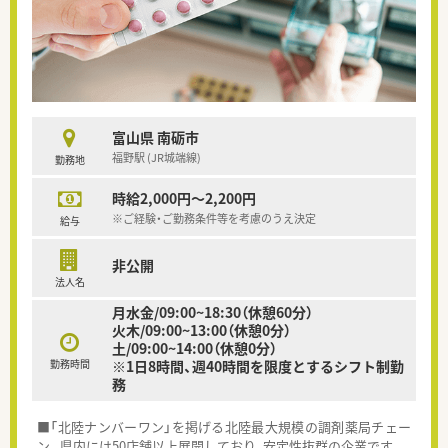
富山県 南砺市
福野駅 (JR城端線)
勤務地
時給2,000円～2,200円
※ご経験・ご勤務条件等を考慮のうえ決定
給与
非公開
法人名
月水金/09:00~18:30（休憩60分）
火木/09:00~13:00（休憩0分）
土/09:00~14:00（休憩0分）
勤務時間
※1日8時間、週40時間を限度とするシフト制勤
務
■「北陸ナンバーワン」を掲げる北陸最大規模の調剤薬局チェー
ン。県内には50店舗以上展開しており、安定性抜群の企業です