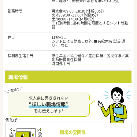
※ご経験・ご勤務条件等を考慮のうえ決定
勤務時間
月水金/09:00~18:30（休憩60分）
火木/09:00~13:00（休憩0分）
土/09:00~14:00（休憩0分）
※1日8時間、週40時間を限度とするシフト制勤
務
休日
日祝+1日
シフトによる勤務日以外、■有給休暇（法定通
り） など
福利厚生諸手当
厚生年金／協会健保／雇用保険／労災保険／薬
剤師賠償責任保険
時間外手当
職場情報
求人票に書ききれない
“詳しい職場情報”
をお伝えします！
職場の雰囲気