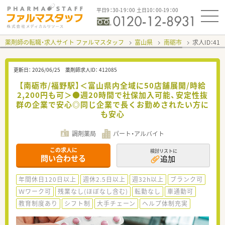
平日9：30-19：00 土日10：00-19：00
薬剤師の転職・求人サイト ファルマスタッフ
富山県
南砺市
求人ID：41
更新日：
2026/06/25
薬剤師求人ID：
412085
【南砺市/福野駅】＜富山県内全域に50店舗展開/時給
2,200円も可＞●週20時間で社保加入可能、安定性抜
群の企業で安心◎同じ企業で長くお勤めされたい方に
も安心
調剤薬局
パート・アルバイト
この求人に
検討リストに
問い合わせる
追加
年間休日120日以上
週休2.5日以上
週32h以上
ブランク可
Ｗワーク可
残業なし(ほぼなし含む)
転勤なし
車通勤可
教育制度あり
シフト制
大手チェーン
ヘルプ体制充実