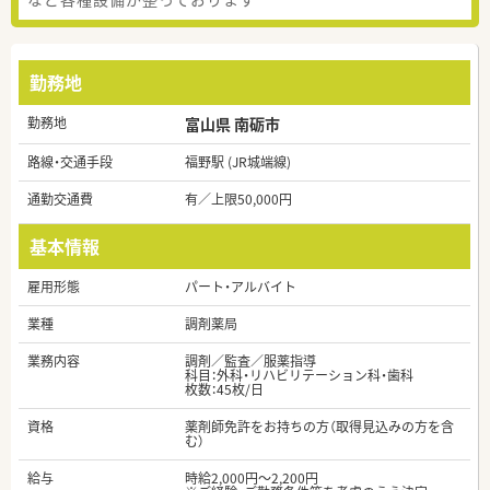
勤務地
勤務地
富山県 南砺市
路線・交通手段
福野駅 (JR城端線)
通勤交通費
有／上限50,000円
基本情報
雇用形態
パート・アルバイト
業種
調剤薬局
業務内容
調剤／監査／服薬指導
科目：外科・リハビリテーション科・歯科
枚数：45枚/日
資格
薬剤師免許をお持ちの方（取得見込みの方を含
む）
給与
時給2,000円～2,200円