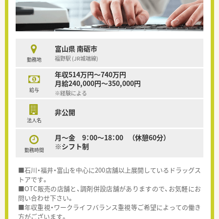
富山県 南砺市
福野駅 (JR城端線)
勤務地
年収514万円～740万円
月給240,000円～350,000円
給与
※経験による
非公開
法人名
月～金 9：00～18：00 （休憩60分）
※シフト制
勤務時間
■石川・福井・富山を中心に200店舗以上展開しているドラッグス
トアです。
■OTC販売の店舗と、調剤併設店舗がありますので、お気軽にお
問い合わせ下さい。
■年収重視・ワークライフバランス重視等ご希望によっての働き
方がございます。