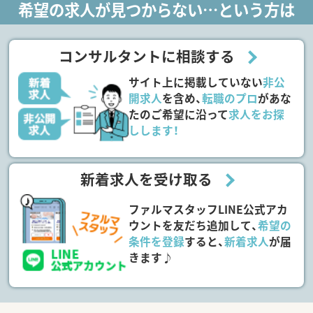
希望の求人が見つからない…という方は
コンサルタントに相談する
サイト上に掲載していない
非公
開求人
を含め、
転職のプロ
があな
たのご希望に沿って
求人をお探
しします！
新着求人を受け取る
ファルマスタッフLINE公式アカ
ウントを友だち追加して、
希望の
条件を登録
すると、
新着求人
が届
きます♪