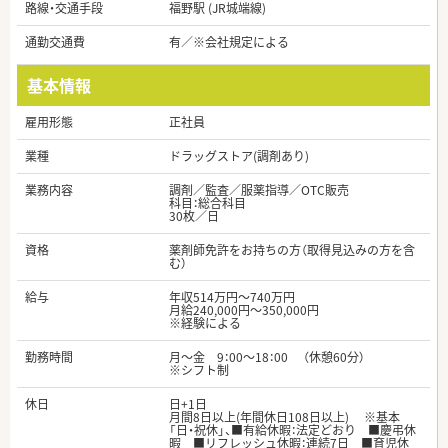
路線・交通手段
福野駅 (JR城端線)
通勤交通費
有／※会社規定による
基本情報
雇用形態
正社員
業種
ドラッグストア(調剤あり)
業務内容
調剤／監査／服薬指導／OTC販売
科目：総合科目
30枚／日
資格
薬剤師免許をお持ちの方（取得見込みの方を含
む）
給与
年収514万円～740万円
月給240,000円～350,000円
※経験による
勤務時間
月～金 9：00～18：00 （休憩60分）
※シフト制
休日
日+1日
月間8日以上(年間休日108日以上) ※基本
「日・祝休」、■有給休暇：法定どおり ■慶弔休
暇 ■リフレッシュ休暇：連続7日 ■育児休