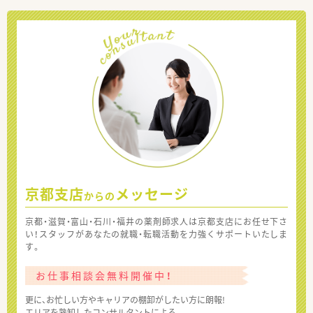
京都支店
メッセージ
からの
京都・滋賀・富山・石川・福井の薬剤師求人は京都支店にお任せ下さ
い！スタッフがあなたの就職・転職活動を力強くサポートいたしま
す。
お仕事相談会無料開催中！
更に、お忙しい方やキャリアの棚卸がしたい方に朗報!
エリアを熟知したコンサルタントによる、