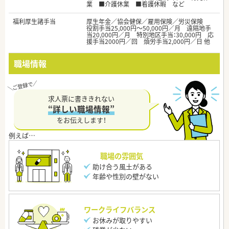
業 ■介護休業 ■看護休暇 など
福利厚生諸手当
厚生年金／協会健保／雇用保険／労災保険
役割手当25,000円～50,000円／月 遠隔地手
当20,000円／月 特別地区手当：30,000円 応
援手当2000円／回 煩労手当2,000円／日 他
職場情報
求人票に書ききれない
“詳しい職場情報”
をお伝えします！
職場の雰囲気
助け合う風土がある
年齢や性別の壁がない
ワークライフバランス
お休みが取りやすい