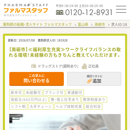
平日9：30-19：00 土日10：00-19：00
薬剤師の転職・求人サイト ファルマスタッフ
富山県
南砺市
求人ID：18
更新日：
2026/07/08
薬剤師求人ID：
181928
【南砺市】≪福利厚生充実≫ワークライフバランスの取
れる環境！未経験の方もきちんと教えていただけます。
ドラッグストア(調剤あり)
正社員
この求人に
検討リストに
問い合わせる
追加
新卒可
未経験可
ブランク可
車通勤可
高給与(600万円以上)
寮・借上社宅あり
教育制度あり
シフト制
大手チェーン
ヘルプ体制充実
総合科目