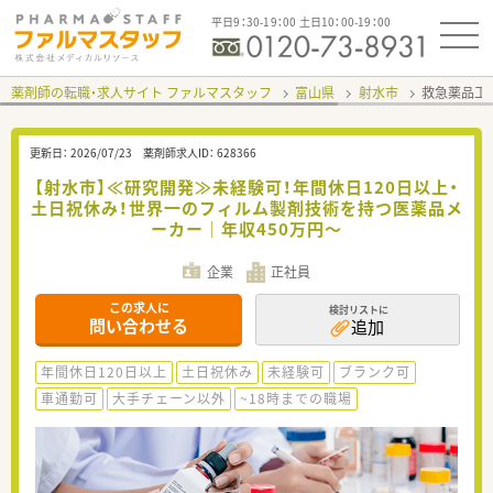
平日9：30-19：00 土日10：00-19：00
薬剤師の転職・求人サイト ファルマスタッフ
富山県
射水市
救急薬品工
更新日：
2026/07/23
薬剤師求人ID：
628366
【射水市】≪研究開発≫未経験可！年間休日120日以上・
土日祝休み！世界一のフィルム製剤技術を持つ医薬品メ
ーカー｜年収450万円～
企業
正社員
この求人に
検討リストに
問い合わせる
追加
年間休日120日以上
土日祝休み
未経験可
ブランク可
車通勤可
大手チェーン以外
~18時までの職場