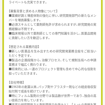
ライベートも充実できます。
【募集背景と求める人物像について】
■業績好調と増産体制の強化に伴い、研究開発部門の新たなメン
バーを増員募集します。
■必須スキルとして薬剤師免許が求められますが、研究開発の実
務経験は不問です。
■臨床現場以外で薬剤師としての専門知識を活かし、医薬品開発
に貢献したい方を歓迎します。
【想定される業務内容】
■新しい医薬品を生み出すための研究開発業務全般をご担当い
ただく予定です。
■製品の企画段階から、治験プロセス、そして規制当局への申請
業務まで幅広く携わります。
■将来的には、一連のプロジェクト管理も含めて中心的な役割を
担っていただきます。
【会社特徴】
■1963年の創業以来、パップ剤やプラスター剤などの経皮吸収型
貼付剤で成長を続けています。
■特にフィルム製剤の分野では製品数が世界一であり、独自の高
い技術力を有しています。
■高度な研究開発力と剤形開発力を強みとし、「人」への貢献を第