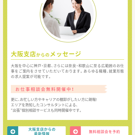
大阪支店
メッセージ
からの
大阪を中心に神戸・京都、さらには奈良・和歌山に至る広範囲のお仕
事をご案内をさせていただいております。あらゆる職種、就業形態
の求人提案が可能です。
お仕事相談会無料開催中！
更に、お忙しい方やキャリアの棚卸がしたい方に朗報!
エリアを熟知したコンサルタントによる、
“出張”個別相談サービスも同時開催中です。
大阪支店からの
無料相談会を予約
最新情報