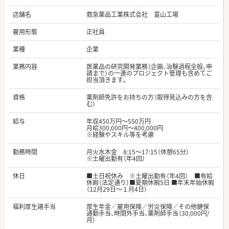
店舗名
救急薬品工業株式会社 富山工場
雇用形態
正社員
業種
企業
業務内容
医薬品の研究開発業務（企画、治験過程全般、申
請まで）の一連のプロジェクト管理も含めてご
担当頂きます。
資格
薬剤師免許をお持ちの方（取得見込みの方を含
む）
給与
年収450万円～550万円
月給300,000円～400,000円
※経験やスキル等を考慮
勤務時間
月火水木金 8:15～17:15（休憩65分）
※土曜出勤有（年4回）
休日
■土日祝休み ※土曜出勤有（年4回） ■有給
休暇（法定通り）■夏期休暇5日 ■年末年始休暇
（12月29日～１月4日）
福利厚生諸手当
厚生年金／雇用保険／労災保険／その他健保
通勤手当、時間外手当、薬剤師手当（30,000円/
月）