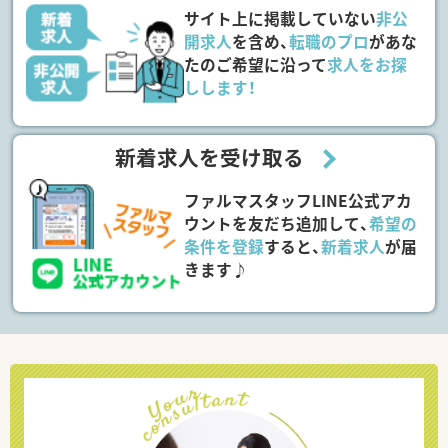
サイト上に掲載していない
非公
開求人
を含め、
転職のプロ
があな
たのご希望に沿って
求人をお探
しします！
新着求人を受け取る
ファルマスタッフLINE公式アカ
ウントを友だち追加して、
希望の
条件を登録
すると、
新着求人
が届
きます♪