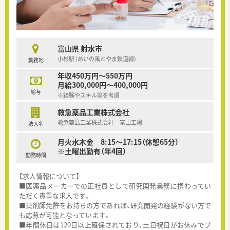
富山県 射水市
小杉駅 (あいの風とやま鉄道線)
勤務地
年収450万円～550万円
月給300,000円～400,000円
給与
※経験やスキル等を考慮
救急薬品工業株式会社
救急薬品工業株式会社 富山工場
法人名
月火水木金 8:15～17:15（休憩65分）
※土曜出勤有（年4回）
勤務時間
【求人情報について】
■医薬品メーカーでの正社員として研究開発業務に携わってい
ただく貴重な求人です。
■薬剤師免許をお持ちの方であれば、研究開発の経験がない方で
も応募が可能となっています。
■年間休日は120日以上確保されており、土日祝日がお休みでプ