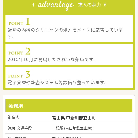
advantage
求人の魅力
近隣の内科のクリニックの処方をメインに応需していま
す。
2015年10月に開局したきれいな薬局です。
電子薬暦や監査システム等設備も整っています。
勤務地
勤務地
富山県 中新川郡立山町
路線・交通手段
下段駅 (富山地鉄立山線)