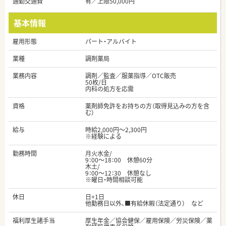
通勤交通費
有／上限50,000円
基本情報
雇用形態
パート・アルバイト
業種
調剤薬局
業務内容
調剤／監査／服薬指導／OTC販売
50枚/日
内科の処方を応需
資格
薬剤師免許をお持ちの方（取得見込みの方を含
む）
給与
時給2,000円～2,300円
※経験による
勤務時間
月火水金/
9：00～18：00 休憩60分
木土/
9：00～12：30 休憩なし
※曜日・時間相談可能
休日
日+1日
他勤務日以外、■有給休暇（法定通り） など
福利厚生諸手当
厚生年金／協会健保／雇用保険／労災保険／薬