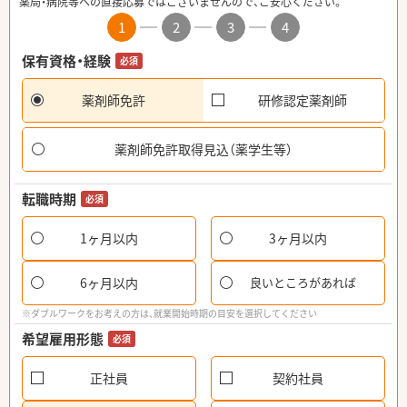
薬局・病院等への直接応募ではございませんので、ご安心ください。
1
2
3
4
保有資格・経験
必須
薬剤師免許
研修認定薬剤師
薬剤師免許取得見込（薬学生等）
転職時期
必須
1ヶ月以内
3ヶ月以内
6ヶ月以内
良いところがあれば
※ダブルワークをお考えの方は、就業開始時期の目安を選択してください
希望雇用形態
必須
正社員
契約社員