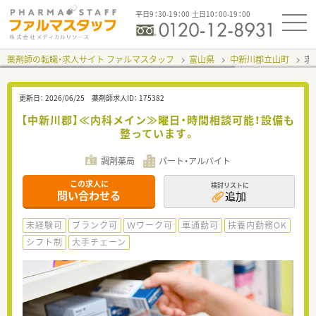
平日9：30-19：00 土日10：00-19：00
薬剤師の転職・求人サイト ファルマスタッフ
富山県
中新川郡立山町
求
更新日：
2026/06/25
薬剤師求人ID：
175382
【中新川郡】≪内科メイン≫曜日・時間相談可能！設備も
整っています。
調剤薬局
パート・アルバイト
この求人に
検討リストに
問い合わせる
追加
未経験可
ブランク可
Ｗワーク可
車通勤可
扶養内勤務OK
シフト制
大手チェーン