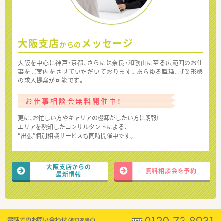
大阪支店
メッセージ
からの
大阪を中心に神戸・京都、さらには奈良・和歌山に至る広範囲のお仕
事をご案内をさせていただいております。あらゆる職種、就業形態
の求人提案が可能です。
お仕事相談会無料開催中！
更に、お忙しい方やキャリアの棚卸がしたい方に朗報!
エリアを熟知したコンサルタントによる、
“出張”個別相談サービスも同時開催中です。
大阪支店からの
無料相談会を予約
最新情報