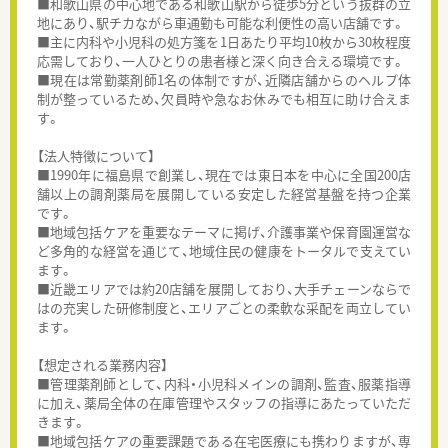
■和歌山県の中心地である和歌山駅から徒歩5分という抜群の立
地にあり、駅チカながら車通勤も可能な利便性の高い店舗です。
■主に内科や小児科の処方箋を1日あたり平均10枚から30枚程度
応需しており、一人ひとりの患者様と深く向き合える環境です。
■現在は常勤薬剤師1名の体制ですが、近隣店舗からのヘルプ体
制が整っているため、欠員時や急なお休みでも相互に助け合えま
す。
【法人特徴について】
■1990年に福島県で創業し、現在では東日本を中心に全国200店
舗以上の調剤薬局を展開している安定した経営基盤を持つ企業
です。
■地域包括ケアを重要なテーマに掲げ、介護事業や保育園運営な
ど多角的な経営を通じて、地域住民の健康をトータルで支えてい
ます。
■近畿エリアでは約20店舗を展開しており、大手チェーンならで
はの充実した研修制度と、エリアごとの柔軟な采配を両立してい
ます。
【想定される業務内容】
■管理薬剤師として、内科・小児科メインの調剤、監査、服薬指導
に加え、薬局全体の在庫管理やスタッフの指導にあたっていただ
きます。
■地域包括ケアの重要課題である在宅医療にも携わりますが、専