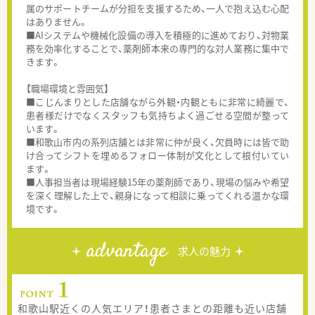
属のサポートチームが分担を支援するため、一人で抱え込む心配
はありません。
■AIシステムや機械化設備の導入を積極的に進めており、対物業
務を効率化することで、薬剤師本来の専門的な対人業務に集中で
きます。
【職場環境と雰囲気】
■こじんまりとした店舗ながら外観・内観ともに非常に綺麗で、
患者様だけでなくスタッフも気持ちよく過ごせる空間が整って
います。
■和歌山市内の系列店舗とは非常に仲が良く、欠員時には皆で助
け合ってシフトを埋めるフォロー体制が文化として根付いてい
ます。
■人事担当者は現場経験15年の薬剤師であり、現場の悩みや希望
を深く理解した上で、親身になって相談に乗ってくれる温かな環
境です。
advantage
求人の魅力
和歌山駅近くの人気エリア！患者さまとの距離も近い店舗