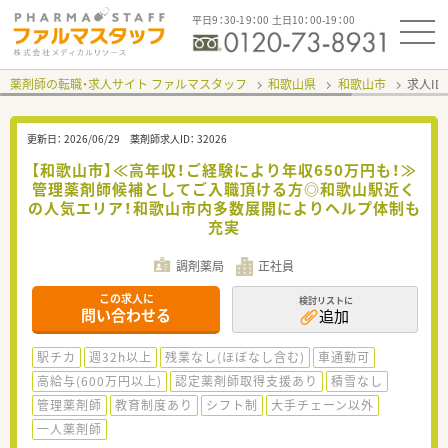
平日9：30-19：00 土日10：00-19：00
薬剤師の転職・求人サイト ファルマスタッフ
和歌山県
和歌山市
求人ID
更新日：
2026/06/29
薬剤師求人ID：
32026
【和歌山市】≪高年収！ご経験により年収650万円も！≫
管理薬剤師候補としてご入職頂ける方◎和歌山駅近く
の人気エリア！和歌山市内多数展開によりヘルプ体制も
充実
調剤薬局
正社員
この求人に
検討リストに
問い合わせる
追加
駅チカ
週32h以上
残業なし(ほぼなし含む)
車通勤可
高給与(600万円以上)
認定薬剤師取得支援あり
積雪なし
管理薬剤師
教育制度あり
シフト制
大手チェーン以外
一人薬剤師