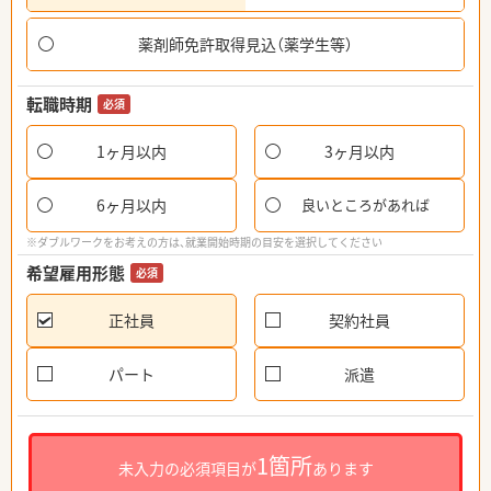
薬剤師免許取得見込（薬学生等）
転職時期
必須
1ヶ月以内
3ヶ月以内
6ヶ月以内
良いところがあれば
※ダブルワークをお考えの方は、就業開始時期の目安を選択してください
希望雇用形態
必須
正社員
契約社員
パート
派遣
1箇所
未入力の必須項目が
あります