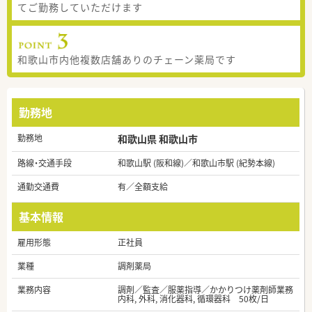
てご勤務していただけます
和歌山市内他複数店舗ありのチェーン薬局です
勤務地
勤務地
和歌山県 和歌山市
路線・交通手段
和歌山駅 (阪和線)／和歌山市駅 (紀勢本線)
通勤交通費
有／全額支給
基本情報
雇用形態
正社員
業種
調剤薬局
業務内容
調剤／監査／服薬指導／かかりつけ薬剤師業務
内科, 外科, 消化器科, 循環器科 50枚/日