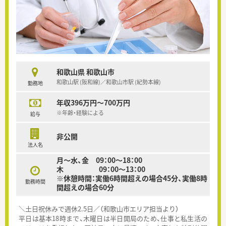
和歌山県 和歌山市
和歌山駅 (阪和線)／和歌山市駅 (紀勢本線)
勤務地
年収396万円～700万円
※年齢・経験による
給与
非公開
法人名
月～水、金 09：00～18：00
木 09：00～13：00
※休憩時間：実働6時間超えの場合45分、実働8時
勤務時間
間超えの場合60分
＼土日祝休みで週休2.5日／（和歌山市エリア担当より）
平日は基本18時まで、木曜日は半日開局のため、仕事と私生活の