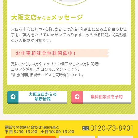
大阪支店
メッセージ
からの
大阪を中心に神戸・京都、さらには奈良・和歌山に至る広範囲のお仕
事をご案内をさせていただいております。あらゆる職種、就業形態
の求人提案が可能です。
お仕事相談会無料開催中！
更に、お忙しい方やキャリアの棚卸がしたい方に朗報!
エリアを熟知したコンサルタントによる、
“出張”個別相談サービスも同時開催中です。
大阪支店からの
無料相談会を予約
最新情報