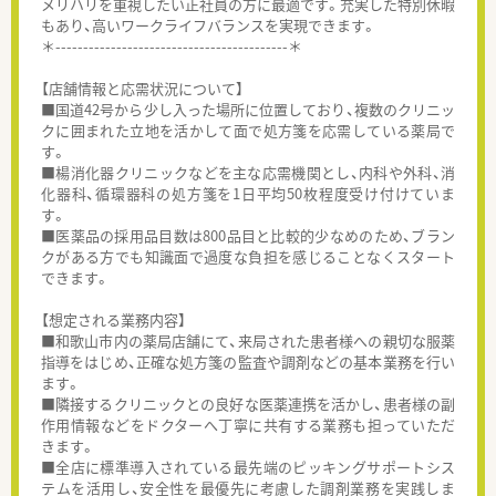
メリハリを重視したい正社員の方に最適です。充実した特別休暇
もあり、高いワークライフバランスを実現できます。
＊------------------------------------------＊
【店舗情報と応需状況について】
■国道42号から少し入った場所に位置しており、複数のクリニッ
クに囲まれた立地を活かして面で処方箋を応需している薬局で
す。
■楊消化器クリニックなどを主な応需機関とし、内科や外科、消
化器科、循環器科の処方箋を1日平均50枚程度受け付けていま
す。
■医薬品の採用品目数は800品目と比較的少なめのため、ブラン
クがある方でも知識面で過度な負担を感じることなくスタート
できます。
【想定される業務内容】
■和歌山市内の薬局店舗にて、来局された患者様への親切な服薬
指導をはじめ、正確な処方箋の監査や調剤などの基本業務を行い
ます。
■隣接するクリニックとの良好な医薬連携を活かし、患者様の副
作用情報などをドクターへ丁寧に共有する業務も担っていただ
きます。
■全店に標準導入されている最先端のピッキングサポートシス
テムを活用し、安全性を最優先に考慮した調剤業務を実践しま