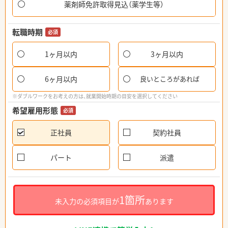
薬剤師免許取得見込（薬学生等）
転職時期
必須
1ヶ月以内
3ヶ月以内
6ヶ月以内
良いところがあれば
※ダブルワークをお考えの方は、就業開始時期の目安を選択してください
希望雇用形態
必須
正社員
契約社員
パート
派遣
1箇所
未入力の必須項目が
あります