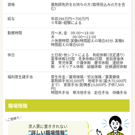
資格
薬剤師免許をお持ちの方（取得見込みの方を含
む）
給与
年収396万円～700万円
※年齢・経験による
勤務時間
月～水、金 09：00～18：00
木 09：00～13：00
※休憩時間：実働6時間超えの場合45分、実働8
時間超えの場合60分
休日
土日祝・他シフトによる 有給休暇（法定通り）
夏季休暇3日間 冬季休暇6日間 産前産後休
業 育児休業 介護休暇 慶弔休暇 連続休
暇 メモリアル休暇 結婚休暇 妊婦通院休暇
福利厚生諸手当
厚生年金／雇用保険／労災保険／薬業健保
薬剤師手当30,000円 地域手当（最大70,000円
まで） 家族手当（配偶者10,000円、子供7,500
円）
時間外手当 寒冷地手当 赴任手当 待機手当
職場情報
求人票に書ききれない
“詳しい職場情報”