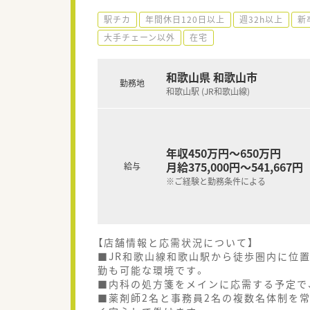
駅チカ
年間休日120日以上
週32h以上
新
大手チェーン以外
在宅
和歌山県 和歌山市
勤務地
和歌山駅 (JR和歌山線)
年収450万円～650万円
月給375,000円～541,667円
給与
※ご経験と勤務条件による
【店舗情報と応需状況について】
■JR和歌山線和歌山駅から徒歩圏内に位
勤も可能な環境です。
■内科の処方箋をメインに応需する予定で
■薬剤師2名と事務員2名の複数名体制を