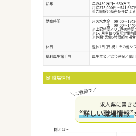
給与
年収450万円～650万円
月給375,000円～541,667
※ご経験と勤務条件による
勤務時間
月火水木金 09：00～19：3
土 09：00～14：0
※上記時間より、週40時
※1ヶ月単位の変形労働時
※休憩：実働6時間超の場合
休日
週休2日（日,祝＋その他シ
福利厚生諸手当
厚生年金／協会健保／雇用
-
職場情報
求人票に書き
“詳しい職場情報”