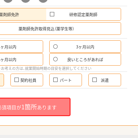
薬剤師免許
研修認定薬剤師
希
薬剤師免許取得見込（薬学生等）
1ヶ月以内
3ヶ月以内
6ヶ月以内
良いところがあれば
をお考えの方は、就業開始時期の目安を選択してください
契約社員
パート
派遣
1箇所
必須項目が
あります