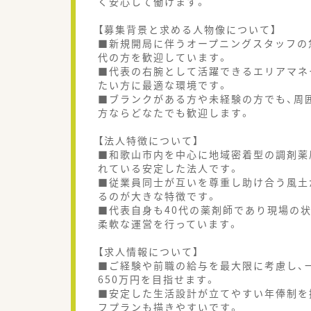
く安心して働けます。
【募集背景と求める人物像について】
■新規開局に伴うオープニングスタッフの
代の方を歓迎しています。
■代表の右腕として活躍できるエリアマネ
たい方に最適な環境です。
■ブランクがある方や未経験の方でも、周
方ならどなたでも歓迎します。
【法人特徴について】
■和歌山市内を中心に地域密着型の調剤薬
れている安定した法人です。
■従業員同士が互いを尊重し助け合う風土
るのが大きな特徴です。
■代表自身も40代の薬剤師であり現場の
柔軟な運営を行っています。
【求人情報について】
■ご経験や前職の給与を最大限に考慮し、一
650万円を目指せます。
■安定した生活設計が立てやすい年俸制を
フプランも描きやすいです。