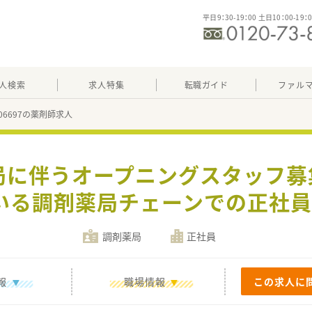
平日9：30-19：00 土日10：00-19：
人検索
求人特集
転職ガイド
ファル
706697の薬剤師求人
局に伴うオープニングスタッフ
いる調剤薬局チェーンでの正社員
調剤薬局
正社員
報
職場情報
この求人に