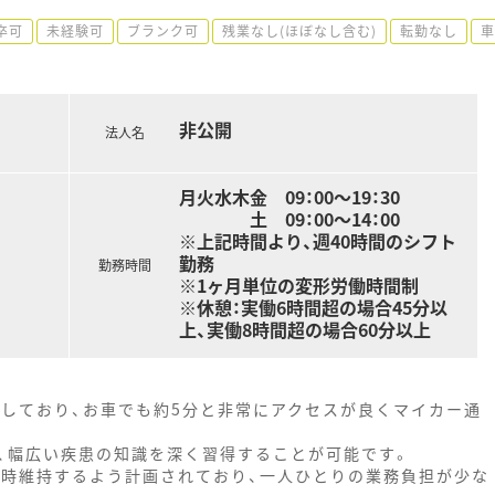
卒可
未経験可
ブランク可
残業なし(ほぼなし含む)
転勤なし
車
非公開
法人名
月火水木金 09：00～19：30
土 09：00～14：00
※上記時間より、週40時間のシフト
勤務
勤務時間
※1ヶ月単位の変形労働時間制
※休憩：実働6時間超の場合45分以
上、実働8時間超の場合60分以上
置しており、お車でも約5分と非常にアクセスが良くマイカー通
、幅広い疾患の知識を深く習得することが可能です。
常時維持するよう計画されており、一人ひとりの業務負担が少な