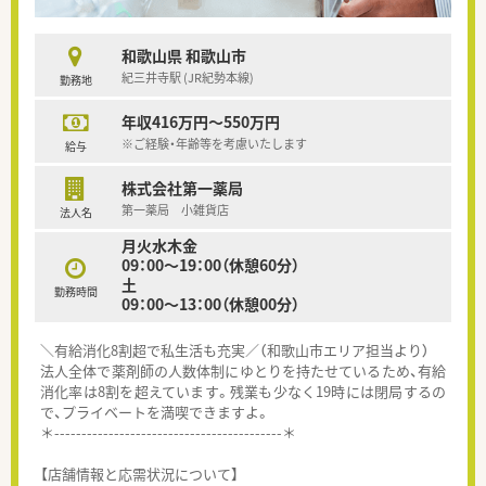
和歌山県 和歌山市
紀三井寺駅 (JR紀勢本線)
勤務地
年収416万円～550万円
※ご経験・年齢等を考慮いたします
給与
株式会社第一薬局
第一薬局 小雑貨店
法人名
月火水木金
09：00～19：00（休憩60分）
土
勤務時間
09：00～13：00（休憩00分）
＼有給消化8割超で私生活も充実／（和歌山市エリア担当より）
法人全体で薬剤師の人数体制にゆとりを持たせているため、有給
消化率は8割を超えています。残業も少なく19時には閉局するの
で、プライベートを満喫できますよ。
＊------------------------------------------＊
【店舗情報と応需状況について】