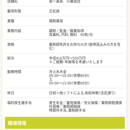
店舗名
第一薬局 小雑貨店
雇用形態
正社員
業種
調剤薬局
業務内容
調剤／監査／服薬指導
耳鼻科, 内科, 眼科 90枚/日
資格
薬剤師免許をお持ちの方（取得見込みの方を含
む）
給与
年収416万円～550万円
※ご経験・年齢等を考慮いたします
勤務時間
月火水木金
09：00～19：00（休憩60分）
土
09：00～13：00（休憩00分）
休日
日祝＋他シフトによる,有給休暇（法定通り）
福利厚生諸手当
厚生年金／雇用保険／労災保険／薬剤師賠償責
任保険／薬剤師国保
時間外手当、薬剤師手当
職場情報