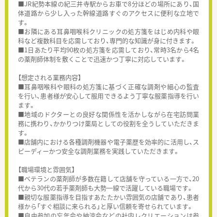
■JR紀勢本線の紀三井寺駅からお車で8分ほどの場所にあり、国
体道路から少し入った幹線道路すぐのアクセスに便利な立地で
す。
■お隣にある耳鼻咽喉科クリニックの処方箋をはじめ内科や眼
科など複数科目を応需しており、専門的な知識が身に付きます。
■1日あたり平均90枚の処方箋を応需しており、常時3名から4名
の薬剤師体制を敷くことで迅速かつ丁寧に対応しています。
【想定される業務内容】
■耳鼻咽喉科や眼科の処方箋に基づく正確な調剤や細心の監査
を行い、患者様が安心して服用できるよう丁寧な服薬指導を行い
ます。
■地域のドクターとの良好な関係性を活かしながら在宅訪問業
務に携わり、かかりつけ薬局としての役割を全うしていただきま
す。
■店舗内における各種調剤機器や電子薬歴を効率的に活用し、ス
ピーディーかつ安全な調剤業務を実践していただきます。
【職場環境と雰囲気】
■ベテランの薬剤師が多数在籍して店舗を守っている一方で、20
代から30代の若手薬剤師も大勢一線で活躍している職場です。
■親切な服薬指導を目指すあたたかい雰囲気の店舗であり、患者
様から「すぐ相談に来られる」と厚い信頼を寄せられています。
■自由参加の忘年会や納涼会などの社内レクリエーションは参