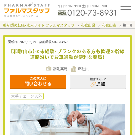
平日9：30-19：00 土日10：00-19：00
薬剤師の転職・求人サイト ファルマスタッフ
和歌山県
和歌山市
第一薬
更新日：
2026/06/29
薬剤師求人ID：
83978
【和歌山市】≪未経験・ブランクのある方も歓迎≫幹線
道路沿いでお車通勤が便利な薬局！
調剤薬局
正社員
この求人に
検討リストに
問い合わせる
追加
大手チェーン以外