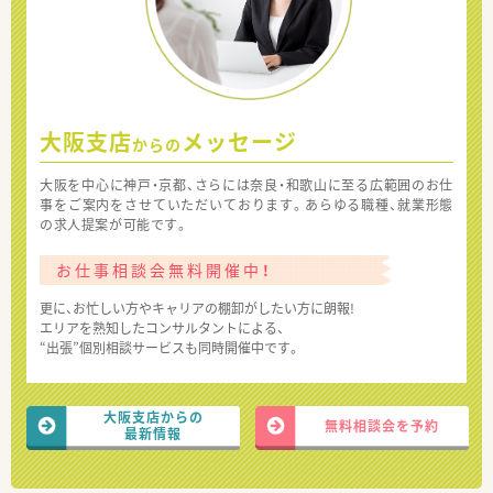
大阪支店
メッセージ
からの
大阪を中心に神戸・京都、さらには奈良・和歌山に至る広範囲のお仕
事をご案内をさせていただいております。あらゆる職種、就業形態
の求人提案が可能です。
お仕事相談会無料開催中！
更に、お忙しい方やキャリアの棚卸がしたい方に朗報!
エリアを熟知したコンサルタントによる、
“出張”個別相談サービスも同時開催中です。
大阪支店からの
無料相談会を予約
最新情報