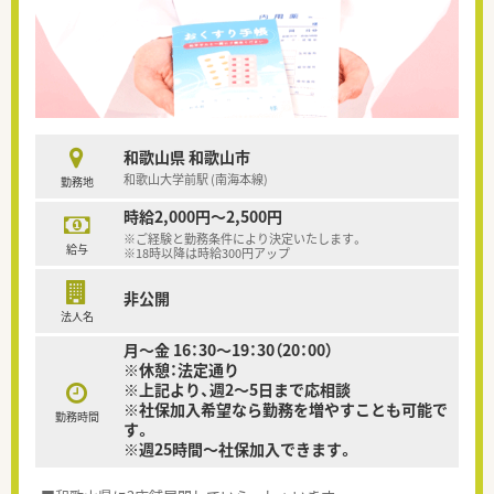
和歌山県 和歌山市
和歌山大学前駅 (南海本線)
勤務地
時給2,000円～2,500円
※ご経験と勤務条件により決定いたします。
給与
※18時以降は時給300円アップ
非公開
法人名
月～金 16：30～19：30（20：00）
※休憩：法定通り
※上記より、週2～5日まで応相談
※社保加入希望なら勤務を増やすことも可能で
勤務時間
す。
※週25時間～社保加入できます。