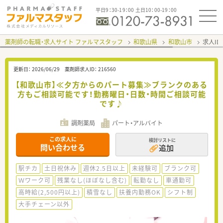
平日9：30-19：00 土日10：00-19：00
薬剤師の転職・求人サイト ファルマスタッフ
和歌山県
和歌山市
求人ID
更新日：
2026/06/29
薬剤師求人ID：
216560
【和歌山市】≪夕方からのパート募集≫ブランクのある
方もご相談可能です！勤務曜日・日数・時間ご相談可能
です♪
調剤薬局
パート・アルバイト
この求人に
検討リストに
問い合わせる
追加
駅チカ
土日祝休み
週休2.5日以上
未経験可
ブランク可
Ｗワーク可
残業なし(ほぼなし含む)
転勤なし
車通勤可
高時給(2,500円以上)
積雪なし
扶養内勤務OK
シフト制
大手チェーン以外