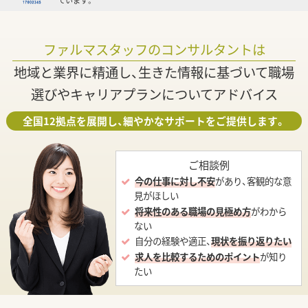
ています。
ファルマスタッフのコンサルタントは
地域と業界に精通し、生きた情報に基づいて職場
選びやキャリアプランについてアドバイス
全国12拠点を展開し、細やかなサポートをご提供します。
ご相談例
今の仕事に対し不安
があり、客観的な意
見がほしい
将来性のある職場の見極め方
がわから
ない
自分の経験や適正、
現状を振り返りたい
求人を比較するためのポイント
が知り
たい