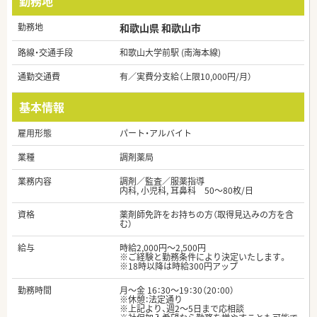
勤務地
勤務地
和歌山県 和歌山市
路線・交通手段
和歌山大学前駅 (南海本線)
通勤交通費
有／実費分支給（上限10,000円/月）
基本情報
雇用形態
パート・アルバイト
業種
調剤薬局
業務内容
調剤／監査／服薬指導
内科, 小児科, 耳鼻科 50～80枚/日
資格
薬剤師免許をお持ちの方（取得見込みの方を含
む）
給与
時給2,000円～2,500円
※ご経験と勤務条件により決定いたします。
※18時以降は時給300円アップ
勤務時間
月～金 16：30～19：30（20：00）
※休憩：法定通り
※上記より、週2～5日まで応相談