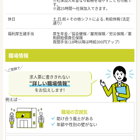
※社保加入希望なら勤務を増やすことも可能で
す。
※週25時間～社保加入できます。
休日
土,日,祝＋その他シフトによる、有給休暇（法定
通り）
福利厚生諸手当
厚生年金／協会健保／雇用保険／労災保険／薬
剤師賠償責任保険
夜間手当（18時以降は時給300円アップ）
職場情報
求人票に書ききれない
“詳しい職場情報”
をお伝えします！
職場の雰囲気
助け合う風土がある
年齢や性別の壁がない