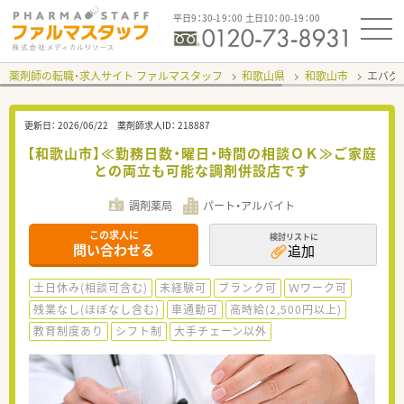
平日9：30-19：00 土日10：00-19：00
薬剤師の転職・求人サイト ファルマスタッフ
和歌山県
和歌山市
エバグ
更新日：
2026/06/22
薬剤師求人ID：
218887
【和歌山市】≪勤務日数・曜日・時間の相談ＯＫ≫ご家庭
との両立も可能な調剤併設店です
調剤薬局
パート・アルバイト
この求人に
検討リストに
問い合わせる
追加
土日休み(相談可含む)
未経験可
ブランク可
Ｗワーク可
残業なし(ほぼなし含む)
車通勤可
高時給(2,500円以上)
教育制度あり
シフト制
大手チェーン以外