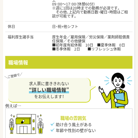
土
09：00～17：00（休憩60分）
※週に1回は20時までの勤務が必須です。
その他、上記内で勤務日数・曜日・時間はご相
談が可能です。
休日
日・祝+他シフト
福利厚生諸手当
厚生年金／雇用保険／労災保険／薬剤師賠償責
任保険／その他健保
■初年度有給休暇 10日 ■夏季休暇 0日
■冬季休暇 2日 ■リフレッシュ休暇
職場情報
求人票に書ききれない
“詳しい職場情報”
をお伝えします！
職場の雰囲気
助け合う風土がある
年齢や性別の壁がない