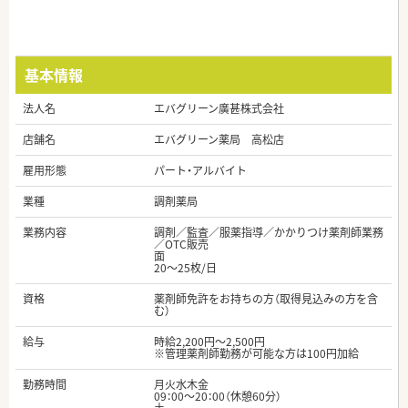
基本情報
法人名
エバグリーン廣甚株式会社
店舗名
エバグリーン薬局 高松店
雇用形態
パート・アルバイト
業種
調剤薬局
業務内容
調剤／監査／服薬指導／かかりつけ薬剤師業務
／OTC販売
面
20～25枚/日
資格
薬剤師免許をお持ちの方（取得見込みの方を含
む）
給与
時給2,200円～2,500円
※管理薬剤師勤務が可能な方は100円加給
勤務時間
月火水木金
09：00～20：00（休憩60分）