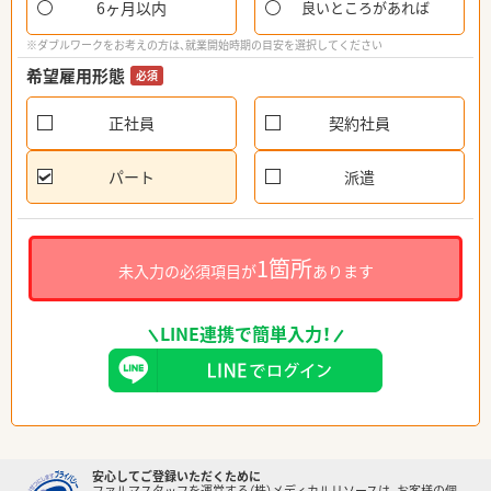
6ヶ月以内
良いところがあれば
※ダブルワークをお考えの方は、就業開始時期の目安を選択してください
希望雇用形態
必須
正社員
契約社員
パート
派遣
1箇所
未入力の必須項目が
あります
LINE連携で簡単入力！
安心してご登録いただくために
ファルマスタッフを運営する（株）メディカルリソースは、お客様の個