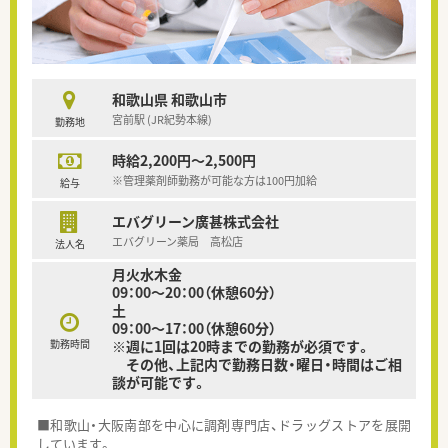
和歌山県 和歌山市
宮前駅 (JR紀勢本線)
勤務地
時給2,200円～2,500円
※管理薬剤師勤務が可能な方は100円加給
給与
エバグリーン廣甚株式会社
エバグリーン薬局 高松店
法人名
月火水木金
09：00～20：00（休憩60分）
土
09：00～17：00（休憩60分）
勤務時間
※週に1回は20時までの勤務が必須です。
その他、上記内で勤務日数・曜日・時間はご相
談が可能です。
■和歌山・大阪南部を中心に調剤専門店、ドラッグストアを展開
しています。