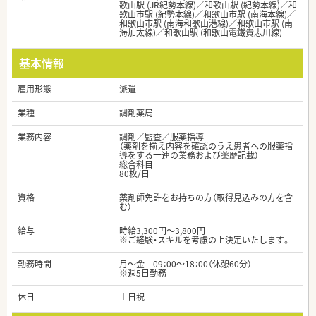
歌山駅 (JR紀勢本線)／和歌山駅 (紀勢本線)／和
歌山市駅 (紀勢本線)／和歌山市駅 (南海本線)／
和歌山市駅 (南海和歌山港線)／和歌山市駅 (南
海加太線)／和歌山駅 (和歌山電鐵貴志川線)
基本情報
雇用形態
派遣
業種
調剤薬局
業務内容
調剤／監査／服薬指導
（薬剤を揃え内容を確認のうえ患者への服薬指
導をする一連の業務および薬歴記載）
総合科目
80枚/日
資格
薬剤師免許をお持ちの方（取得見込みの方を含
む）
給与
時給3,300円～3,800円
※ご経験・スキルを考慮の上決定いたします。
勤務時間
月～金 09：00～18：00（休憩60分）
※週5日勤務
休日
土日祝