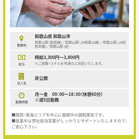
和歌山県 和歌山市
和歌山駅 (阪和線)／和歌山駅 (JR和歌山線)／和歌山駅 (JR紀
勤務地
勢本線)／和歌山駅 (紀
…
時給3,300円～3,800円
※ご経験・スキルを考慮の上決定いたします。
給与
非公開
法人名
月～金 09：00～18：00（休憩60分）
※週5日勤務
勤務時間
■関西・東海エリアを中心に展開中の調剤薬局です。
■就業中は弊社担当営業がしっかりとサポートいたしますので、
ご安心下さい。