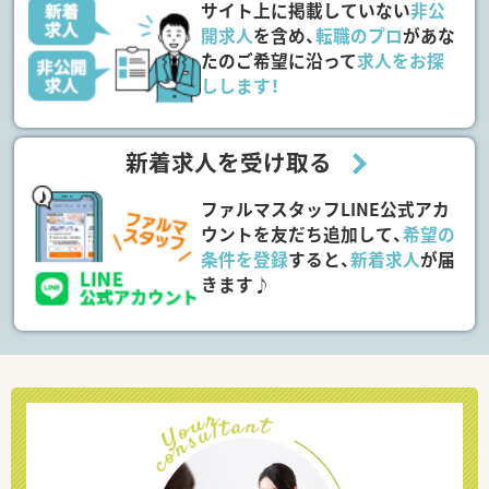
サイト上に掲載していない
非公
開求人
を含め、
転職のプロ
があな
たのご希望に沿って
求人をお探
しします！
新着求人を受け取る
ファルマスタッフLINE公式アカ
ウントを友だち追加して、
希望の
条件を登録
すると、
新着求人
が届
きます♪