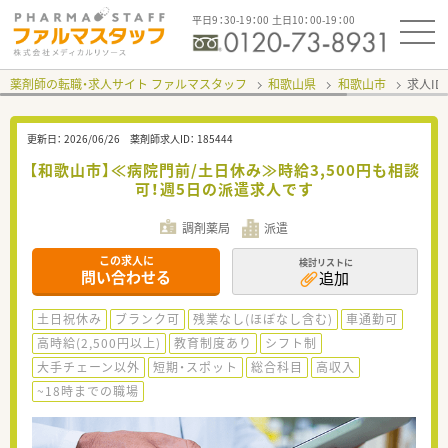
平日9：30-19：00 土日10：00-19：00
薬剤師の転職・求人サイト ファルマスタッフ
和歌山県
和歌山市
求人ID
更新日：
2026/06/26
薬剤師求人ID：
185444
【和歌山市】≪病院門前/土日休み≫時給3,500円も相談
可！週5日の派遣求人です
調剤薬局
派遣
この求人に
検討リストに
問い合わせる
追加
土日祝休み
ブランク可
残業なし(ほぼなし含む)
車通勤可
高時給(2,500円以上)
教育制度あり
シフト制
大手チェーン以外
短期・スポット
総合科目
高収入
~18時までの職場