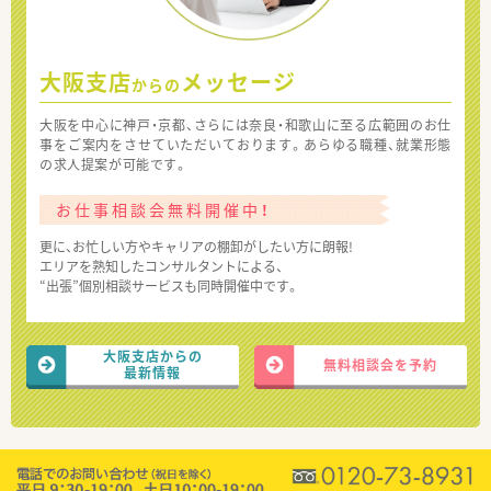
大阪支店
メッセージ
からの
大阪を中心に神戸・京都、さらには奈良・和歌山に至る広範囲のお仕
事をご案内をさせていただいております。あらゆる職種、就業形態
の求人提案が可能です。
お仕事相談会無料開催中！
更に、お忙しい方やキャリアの棚卸がしたい方に朗報!
エリアを熟知したコンサルタントによる、
“出張”個別相談サービスも同時開催中です。
大阪支店からの
無料相談会を予約
最新情報