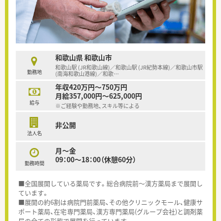
和歌山県 和歌山市
和歌山駅 (JR和歌山線)／和歌山駅 (JR紀勢本線)／和歌山市駅
勤務地
(南海和歌山港線)／和歌
…
年収420万円～750万円
月給357,000円～625,000円
給与
※ご経験や勤務地、スキル等による
非公開
法人名
月～金
09：00～18：00（休憩60分）
勤務時間
■全国展開している薬局です。総合病院前～漢方薬局まで展開し
ています。
■展開の約6割は病院門前薬局、その他クリニックモール、健康サ
ポート薬局、在宅専門薬局、漢方専門薬局(グループ会社)と調剤薬
局の全ての形態で展開を行っています。