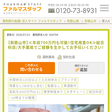
平日9：30-19：00 土日10：00-19：00
薬剤師の転職・求人サイト ファルマスタッフ
和歌山県
和歌山市
求人ID
更新日：
2026/07/23
薬剤師求人ID：
654704
【和歌山市】≪年収700万円も可能！住宅用意OK≫総合
科目/大手薬局でご経験を生かしてお手伝いください！
調剤薬局
契約社員
この求人に
検討リストに
問い合わせる
追加
年間休日120日以上
土日祝休み
ブランク可
残業なし(ほぼなし含む)
転勤なし
車通勤可
高給与(600万円以上)
教育制度あり
大手チェーン
総合科目
~18時までの職場