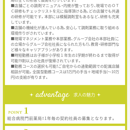
■店舗ごとの調剤マニュアル・内規が整っており、現場でのＯＴ
Ｃ研修もチェックリストを元に指導頂ける為、どの店舗でも共通
の研修が可能です。本部には模擬調剤室もあるなど、研修も充実
しています。
■店舗の機械化が進んでいる為、安心して調剤業務に取り組める
環境作りがされています。
■現場マネジメント業務や本部業務、グループ会社の本部社員(こ
の立場からグループ会社社長になられた方も！)、教育・研修部門な
ど様々なキャリアプランがあります。
■時短勤務はお子様が小学校１年生の1学期が終わるまで取得が
可能！9割以上の社員が復帰されています。
■勤務コースの選択も可能！ご自宅からの通勤範囲での配属店舗
相談が可能。全国型勤務コースは5万円の手当＋地域手当(～10万
円)の支給が有ります。
advantage
求人の魅力
総合病院門前薬局！1年毎の契約社員の募集となります。