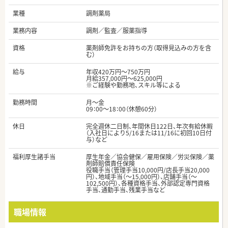
業種
調剤薬局
業務内容
調剤／監査／服薬指導
資格
薬剤師免許をお持ちの方（取得見込みの方を含
む）
給与
年収420万円～750万円
月給357,000円～625,000円
※ご経験や勤務地、スキル等による
勤務時間
月～金
09：00～18：00（休憩60分）
休日
完全週休二日制、年間休日122日、年次有給休暇
（入社日により5/16または11/16に初回10日付
与）など
福利厚生諸手当
厚生年金／協会健保／雇用保険／労災保険／薬
剤師賠償責任保険
役職手当（管理手当10,000円/店長手当20,000
円）、地域手当（～15,000円）、店舗手当（～
102,500円）、各種資格手当、外部認定専門資格
手当、通勤手当、残業手当など
職場情報