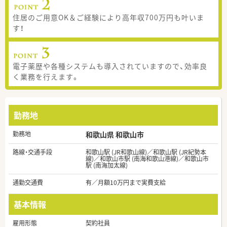
住居のご用意OK＆ご経験により高年収700万円も叶いま
す！
電子薬歴や各種システムも導入されていますので、効率良
く業務を行えます。
勤務地
勤務地
和歌山県 和歌山市
路線・交通手段
和歌山駅 (JR和歌山線)／和歌山駅 (JR紀勢本
線)／和歌山市駅 (南海和歌山港線)／和歌山市
駅 (南海加太線)
通勤交通費
有／月額10万円まで実費支給
基本情報
雇用形態
契約社員