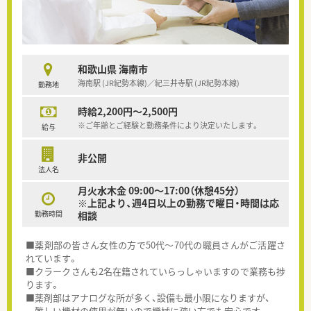
和歌山県 海南市
海南駅 (JR紀勢本線)／紀三井寺駅 (JR紀勢本線)
勤務地
時給2,200円～2,500円
※ご年齢とご経験と勤務条件により決定いたします。
給与
非公開
法人名
月火水木金 09:00～17:00（休憩45分）
※上記より、週4日以上の勤務で曜日・時間は応
勤務時間
相談
■薬剤部の皆さん女性の方で50代～70代の職員さんがご活躍さ
れています。
■クラークさんも2名在籍されていらっしゃいますので業務も捗
ります。
■薬剤部はアナログな所が多く、設備も最小限になりますが、
難しい機材の使用が無いので機械に疎い方でも安心です。