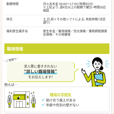
勤務時間
月火水木金 09:00～17:00（休憩45分）
※上記より、週4日以上の勤務で曜日・時間は応
相談
休日
土,日,祝＋その他シフトによる、有給休暇（法定
通り）
福利厚生諸手当
厚生年金／雇用保険／労災保険／薬剤師賠償責
任保険／その他健保
-
職場情報
求人票に書ききれない
“詳しい職場情報”
をお伝えします！
職場の雰囲気
助け合う風土がある
年齢や性別の壁がない