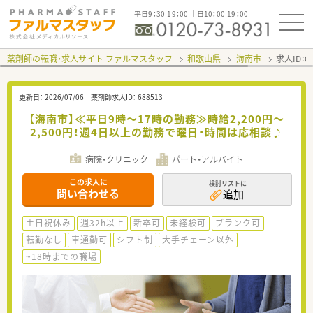
平日9：30-19：00 土日10：00-19：00
薬剤師の転職・求人サイト ファルマスタッフ
和歌山県
海南市
求人ID：
更新日：
2026/07/06
薬剤師求人ID：
688513
【海南市】≪平日9時～17時の勤務≫時給2,200円～
2,500円！週4日以上の勤務で曜日・時間は応相談♪
病院・クリニック
パート・アルバイト
この求人に
検討リストに
問い合わせる
追加
土日祝休み
週32h以上
新卒可
未経験可
ブランク可
転勤なし
車通勤可
シフト制
大手チェーン以外
~18時までの職場