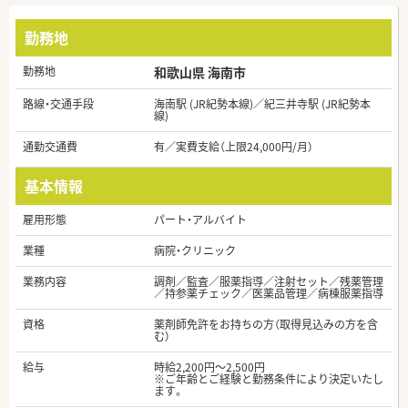
勤務地
勤務地
和歌山県 海南市
路線・交通手段
海南駅 (JR紀勢本線)／紀三井寺駅 (JR紀勢本
線)
通勤交通費
有／実費支給（上限24,000円/月）
基本情報
雇用形態
パート・アルバイト
業種
病院・クリニック
業務内容
調剤／監査／服薬指導／注射セット／残薬管理
／持参薬チェック／医薬品管理／病棟服薬指導
資格
薬剤師免許をお持ちの方（取得見込みの方を含
む）
給与
時給2,200円～2,500円
※ご年齢とご経験と勤務条件により決定いたし
ます。