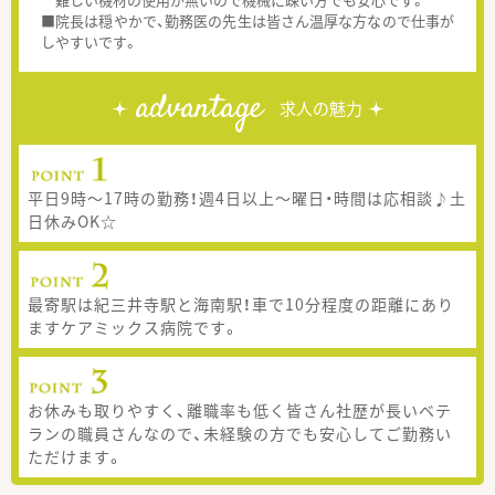
■院長は穏やかで、勤務医の先生は皆さん温厚な方なので仕事が
しやすいです。
advantage
求人の魅力
平日9時～17時の勤務！週4日以上～曜日・時間は応相談♪土
日休みOK☆
最寄駅は紀三井寺駅と海南駅！車で10分程度の距離にあり
ますケアミックス病院です。
お休みも取りやすく、離職率も低く皆さん社歴が長いベテ
ランの職員さんなので、未経験の方でも安心してご勤務い
ただけます。