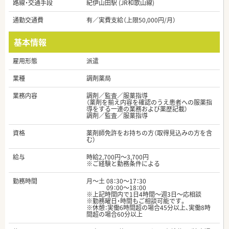
路線・交通手段
紀伊山田駅 (JR和歌山線)
通勤交通費
有／実費支給（上限50,000円/月）
基本情報
雇用形態
派遣
業種
調剤薬局
業務内容
調剤／監査／服薬指導
（薬剤を揃え内容を確認のうえ患者への服薬指
導をする一連の業務および薬歴記載）
調剤／監査／服薬指導
資格
薬剤師免許をお持ちの方（取得見込みの方を含
む）
給与
時給2,700円～3,700円
※ご経験と勤務条件による
勤務時間
月～土 08：30～17：30
09：00～18：00
※上記時間内で1日4時間～週3日～応相談
※勤務曜日・時間もご相談可能です。
※休憩：実働6時間超の場合45分以上、実働8時
間超の場合60分以上