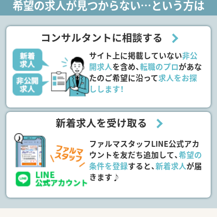
希望の求人が見つからない…という方は
コンサルタントに相談する
サイト上に掲載していない
非公
開求人
を含め、
転職のプロ
があな
たのご希望に沿って
求人をお探
しします！
新着求人を受け取る
ファルマスタッフLINE公式アカ
ウントを友だち追加して、
希望の
条件を登録
すると、
新着求人
が届
きます♪