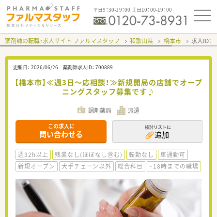
平日9：30-19：00 土日10：00-19：00
薬剤師の転職・求人サイト ファルマスタッフ
和歌山県
橋本市
求人ID：
更新日：
2026/06/26
薬剤師求人ID：
700889
【橋本市】≪週3日～応相談！≫新規開局の店舗でオープ
ニングスタッフ募集です♪
調剤薬局
派遣
この求人に
検討リストに
問い合わせる
追加
週32h以上
残業なし(ほぼなし含む)
転勤なし
車通勤可
新規オープン
大手チェーン以外
総合科目
~18時までの職場