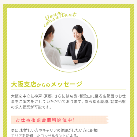
大阪支店
メッセージ
からの
大阪を中心に神戸・京都、さらには奈良・和歌山に至る広範囲のお仕
事をご案内をさせていただいております。あらゆる職種、就業形態
の求人提案が可能です。
お仕事相談会無料開催中！
更に、お忙しい方やキャリアの棚卸がしたい方に朗報!
エリアを熟知したコンサルタントによる、