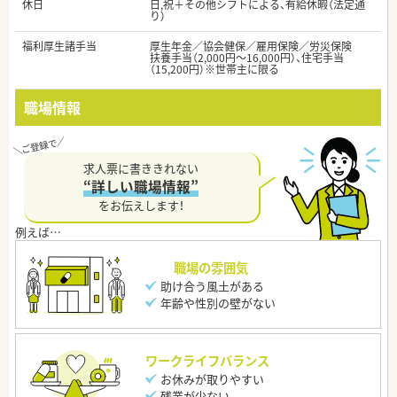
休日
日,祝＋その他シフトによる、有給休暇（法定通
り）
福利厚生諸手当
厚生年金／協会健保／雇用保険／労災保険
扶養手当（2,000円～16,000円）、住宅手当
（15,200円）※世帯主に限る
職場情報
求人票に書ききれない
“詳しい職場情報”
をお伝えします！
職場の雰囲気
助け合う風土がある
年齢や性別の壁がない
ワークライフバランス
お休みが取りやすい
残業が少ない