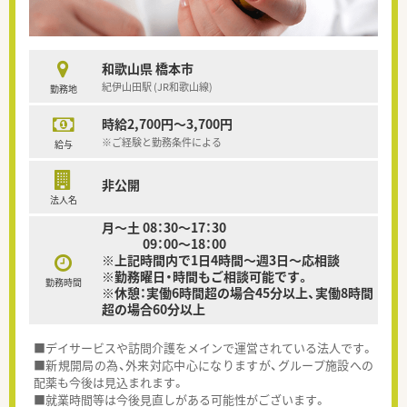
和歌山県 橋本市
紀伊山田駅 (JR和歌山線)
勤務地
時給2,700円～3,700円
※ご経験と勤務条件による
給与
非公開
法人名
月～土 08：30～17：30
09：00～18：00
※上記時間内で1日4時間～週3日～応相談
※勤務曜日・時間もご相談可能です。
勤務時間
※休憩：実働6時間超の場合45分以上、実働8時間
超の場合60分以上
■デイサービスや訪問介護をメインで運営されている法人です。
■新規開局の為、外来対応中心になりますが、グループ施設への
配薬も今後は見込まれます。
■就業時間等は今後見直しがある可能性がございます。