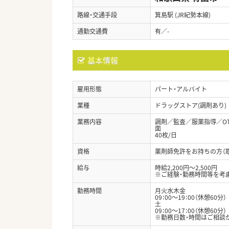
路線・交通手段
箕島駅 (JR紀勢本線)
通勤交通費
有／-
基本情報
雇用形態
パート・アルバイト
業種
ドラッグストア(調剤あり)
業務内容
調剤／監査／服薬指導／O
面
40枚/日
資格
薬剤師免許をお持ちの方（
給与
時給2,200円～2,500円
※ご経験・勤務時間等を考
勤務時間
月火水木金
09：00～19：00（休憩60分）
土
09：00～17：00（休憩60分）
※勤務日数・時間はご相談