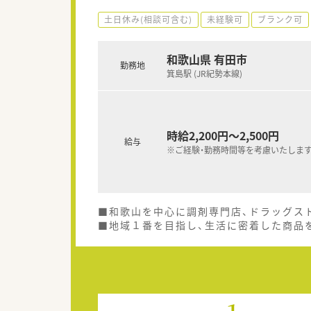
土日休み(相談可含む)
未経験可
ブランク可
和歌山県 有田市
勤務地
箕島駅 (JR紀勢本線)
時給2,200円～2,500円
給与
※ご経験・勤務時間等を考慮いたします
■和歌山を中心に調剤専門店、ドラッグス
■地域１番を目指し、生活に密着した商品