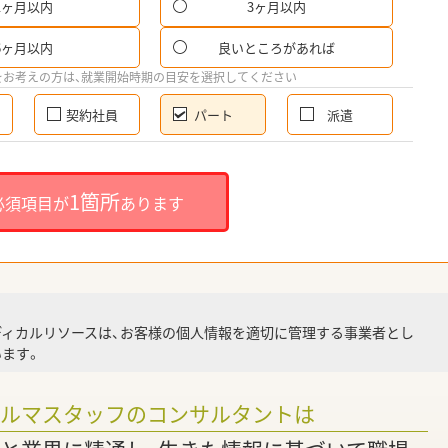
1ヶ月以内
3ヶ月以内
パ
6ヶ月以内
良いところがあれば
希
をお考えの方は、就業開始時期の目安を選択してください
契約社員
パート
派遣
就
1箇所
必須項目が
あります
就業
ディカルリソースは、お客様の個人情報を適切に管理する事業者とし
ます。
調
ァルマスタッフのコンサルタントは