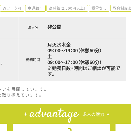
Ｗワーク可
車通勤可
高時給(2,500円以上)
積雪なし
教育制度
非公開
法人名
月火水木金
09：00～19：00（休憩60分）
土
勤務時間
09：00～17：00（休憩60分）
。
※勤務日数・時間はご相談が可能で
す。
トアを展開しています。
を取り揃えています。
advantage
求人の魅力