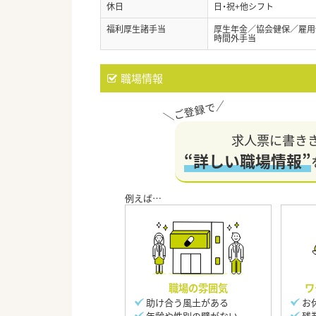
休日
日・祝+他シフト
福利厚生諸手当
厚生年金／協会健保／雇用
時間外手当
職場情報
求人票に書き
“詳しい職場情報”
職場の雰囲気
ワ
助け合う風土がある
お
年齢や性別の壁がない
残