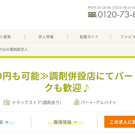
平日9：30-19：00 土日10：00-19：
人検索
求人特集
転職ガイド
ファル
09756の薬剤師求人
500円も可能≫調剤併設店にてパ
クも歓迎♪
ドラッグストア(調剤あり)
パート・アルバイト
報
職場情報
この求人に