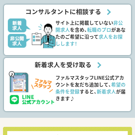
コンサルタントに相談する
サイト上に掲載していない
非公
開求人
を含め、
転職のプロ
があな
たのご希望に沿って
求人をお探
しします！
新着求人を受け取る
ファルマスタッフLINE公式アカ
ウントを友だち追加して、
希望の
条件を登録
すると、
新着求人
が届
きます♪