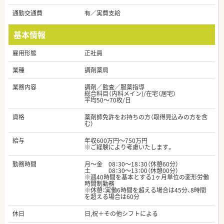
通勤交通費
有／実費支給
基本情報
雇用形態
正社員
業種
調剤薬局
業務内容
調剤／監査／服薬指導
総合科目（内科メイン)/在宅（居宅）
平均50～70枚/日
資格
薬剤師免許をお持ちの方（取得見込みの方を含
む）
給与
年収600万円～750万円
※ご経験により考慮いたします。
勤務時間
月～金 08：30～18：30（休憩60分）
土 08：30～13：00（休憩00分）
※週40時間を基本とする1ヶ月単位の変形労働
時間制勤務
※休憩：実働6時間を超える場合は45分、8時間
を超える場合は60分
休日
日,祝＋その他シフトによる