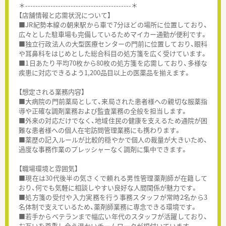
＊------------------------------------------＊
【店舗情報と応需状況について】
■JR紀勢本線の朝来駅から車で7分ほどの場所に位置しており、
広々とした駐車場も完備しているためマイカー通勤が便利です。
■独立行政法人の大型医療センターの門前に位置しており、眼科
や耳鼻科をはじめとした総合科目の処方箋を広く受けています。
■1日あたり平均70枚から80枚の処方箋を応需しており、多様な
疾患に対応できるよう1,200品目以上の医薬品を揃えます。
【想定される業務内容】
■大病院の門前薬局として、来局された患者様への親切な服薬指
導や正確な調剤業務および監査業務の全般を担当します。
■外来の対応だけでなく、地域住民の健康を支えるため通院が困
難な患者様への個人在宅訪問管理業務にも携わります。
■薬歴の記入ルールが比較的穏やかで個人の裁量が大きいため、
過度な事務作業のプレッシャーなく調剤に集中できます。
【職場環境と雰囲気】
■現在は30代後半の気さくで頼れる男性管理薬剤師が在籍して
おり、何でも気軽に相談しやすい良好な人間関係が魅力です。
■処方箋の受付や入力実務を行う事務スタッフが常時2名から3
名体制で支えているため、薬剤師業務に専念できる環境です。
■若手からベテランまで幅広い年代のスタッフが活躍しており、
お互いを尊重し合う温かいチームワークが根付いています。