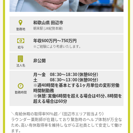
和歌山県 田辺市
朝来駅 (JR紀勢本線)
勤務地
年収600万円～750万円
※ご経験により考慮いたします。
給与
非公開
法人名
月～金 08：30～18：30（休憩60分）
土 08：30～13：00（休憩00分）
※週40時間を基本とする1ヶ月単位の変形労働
時間制勤務
勤務時間
※休憩：実働6時間を超える場合は45分、8時間を
超える場合は60分
＼有給休暇の取得率90％超／（田辺市エリア担当より）
ラウンダー薬剤師が在籍しており緊急時のヘルプ体制が万全な
ため、高い有休取得率を維持しながら正社員として安定して働け
ます。