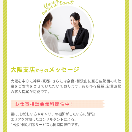
大阪支店
メッセージ
からの
大阪を中心に神戸・京都、さらには奈良・和歌山に至る広範囲のお仕
事をご案内をさせていただいております。あらゆる職種、就業形態
の求人提案が可能です。
お仕事相談会無料開催中！
更に、お忙しい方やキャリアの棚卸がしたい方に朗報!
エリアを熟知したコンサルタントによる、
“出張”個別相談サービスも同時開催中です。