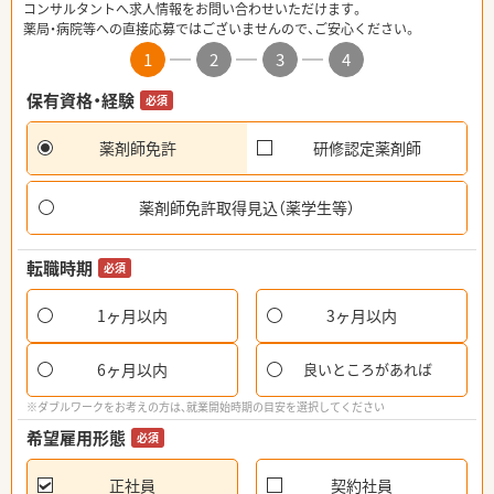
コンサルタントへ求人情報をお問い合わせいただけます。
薬局・病院等への直接応募ではございませんので、ご安心ください。
1
2
3
4
保有資格・経験
必須
薬剤師免許
研修認定薬剤師
薬剤師免許取得見込（薬学生等）
転職時期
必須
1ヶ月以内
3ヶ月以内
6ヶ月以内
良いところがあれば
※ダブルワークをお考えの方は、就業開始時期の目安を選択してください
希望雇用形態
必須
正社員
契約社員