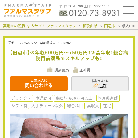
平日9：30-19：00 土日10：00-19：00
薬剤師の転職・求人サイト ファルマスタッフ
和歌山県
田辺市
求人ID：
更新日：
2026/07/22
薬剤師求人ID：
688964
【田辺市】≪年収600万円～750万円！≫高年収！総合病
院門前薬局でスキルアップも！
調剤薬局
正社員
この求人に
検討リストに
問い合わせる
追加
ブランク可
車通勤可
高給与(600万円以上)
管理薬剤師
シフト制
大手チェーン以外
総合科目
高収入
在宅