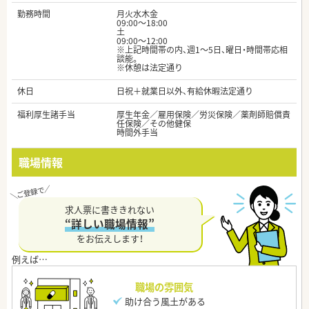
勤務時間
月火水木金
09:00～18:00
土
09:00～12:00
※上記時間帯の内、週1～5日、曜日・時間帯応相
談能。
※休憩は法定通り
休日
日祝＋就業日以外、有給休暇法定通り
福利厚生諸手当
厚生年金／雇用保険／労災保険／薬剤師賠償責
任保険／その他健保
時間外手当
職場情報
求人票に書ききれない
“詳しい職場情報”
をお伝えします！
職場の雰囲気
助け合う風土がある