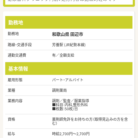
勤務地
勤務地
和歌山県 田辺市
路線・交通手段
芳養駅 (JR紀勢本線)
通勤交通費
有／全額支給
基本情報
雇用形態
パート・アルバイト
業種
調剤薬局
業務内容
調剤／監査／服薬指導
■科目：内科,整形外科
■枚数：50枚/日
資格
薬剤師免許をお持ちの方（取得見込みの方を含
む）
給与
時給2,700円～2,700円