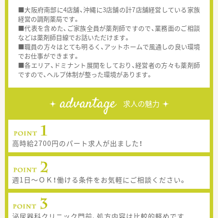
■大阪府南部に4店舗、沖縄に3店舗の計7店舗経営している家族
経営の調剤薬局です。
■代表を含めた、ご家族全員が薬剤師ですので、業務面のご相談
などは薬剤師目線でお話いただけます。
■職員の方々はとても明るく、アットホームで風通しの良い環境
でお仕事ができます。
■各エリア、ドミナント展開をしており、経営者の方々も薬剤師
ですので、ヘルプ体制が整った環境があります。
advantage
求人の魅力
高時給2700円のパート求人が出ました！
週1日～ＯＫ！働ける条件をお気軽にご相談ください。
泌尿器科クリニック門前、処方内容は比較的軽めです