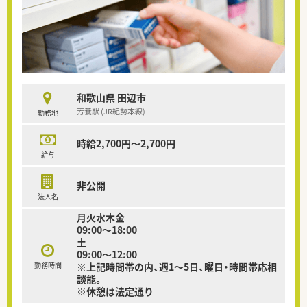
和歌山県 田辺市
芳養駅 (JR紀勢本線)
勤務地
時給2,700円～2,700円
給与
非公開
法人名
月火水木金
09:00～18:00
土
09:00～12:00
勤務時間
※上記時間帯の内、週1～5日、曜日・時間帯応相
談能。
※休憩は法定通り