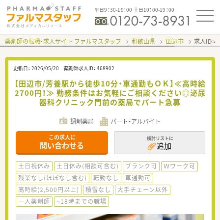
平日9：30-19：00 土日10：00-19：00
薬剤師の転職・求人サイト ファルマスタッフ
和歌山県
田辺市
求人ID：
更新日：
2026/05/20
薬剤師求人ID：
468902
【田辺市/芳養駅から徒歩10分・車通勤もＯＫ】≪高時給
2700円！≫ 勤務条件はお気軽にご相談ください◎泌尿
器科クリニック門前の薬局でパート急募
調剤薬局
パート・アルバイト
この求人に
検討リストに
問い合わせる
追加
土日祝休み
土日休み(相談可含む)
ブランク可
Ｗワーク可
残業なし(ほぼなし含む)
転勤なし
車通勤可
高時給(2,500円以上)
積雪なし
大手チェーン以外
一人薬剤師
~18時までの職場