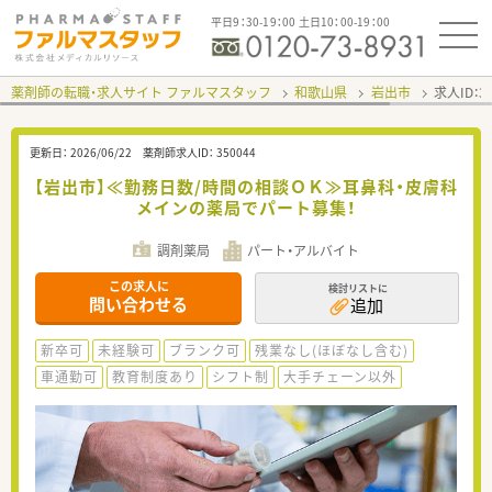
平日9：30-19：00 土日10：00-19：00
薬剤師の転職・求人サイト ファルマスタッフ
和歌山県
岩出市
求人ID：
更新日：
2026/06/22
薬剤師求人ID：
350044
【岩出市】≪勤務日数/時間の相談ＯＫ≫耳鼻科・皮膚科
メインの薬局でパート募集！
調剤薬局
パート・アルバイト
この求人に
検討リストに
問い合わせる
追加
新卒可
未経験可
ブランク可
残業なし(ほぼなし含む)
車通勤可
教育制度あり
シフト制
大手チェーン以外