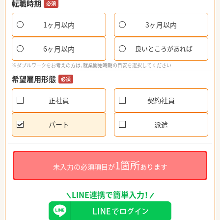
転職時期
必須
1ヶ月以内
3ヶ月以内
6ヶ月以内
良いところがあれば
※ダブルワークをお考えの方は、就業開始時期の目安を選択してください
希望雇用形態
必須
正社員
契約社員
パート
派遣
1箇所
未入力の必須項目が
あります
LINE連携で簡単入力！