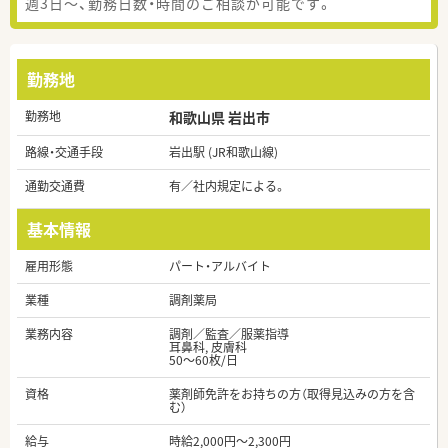
週3日～、勤務日数・時間のご相談が可能です。
勤務地
勤務地
和歌山県 岩出市
路線・交通手段
岩出駅 (JR和歌山線)
通勤交通費
有／社内規定による。
基本情報
雇用形態
パート・アルバイト
業種
調剤薬局
業務内容
調剤／監査／服薬指導
耳鼻科, 皮膚科
50～60枚/日
資格
薬剤師免許をお持ちの方（取得見込みの方を含
む）
給与
時給2,000円～2,300円