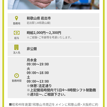
和歌山県 岩出市
岩出駅 (JR和歌山線)
勤務地
時給2,000円～2,300円
※ご経験・ご年齢等を考慮いたします。
給与
非公開
法人名
月水金
09：00～19：00
火
09：00～18：00
土
勤務時間
09：00～13：00
※休憩：法定通り
※上記開局時間内で1日4～8時間シフト制勤務
※週3日～、ご相談下さい。
■昭和48年創業！和歌山市周辺をメインに和歌山県・大阪府に約