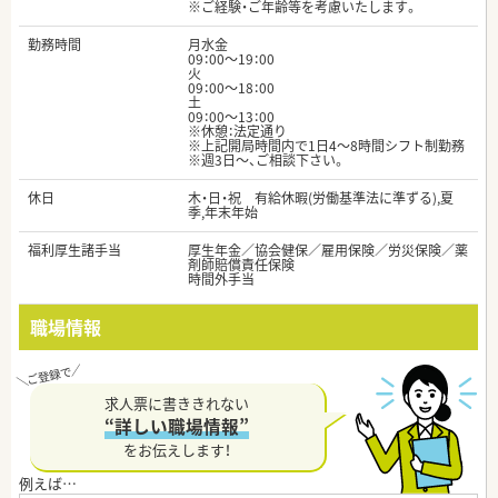
※ご経験・ご年齢等を考慮いたします。
勤務時間
月水金
09：00～19：00
火
09：00～18：00
土
09：00～13：00
※休憩：法定通り
※上記開局時間内で1日4～8時間シフト制勤務
※週3日～、ご相談下さい。
休日
木・日・祝 有給休暇(労働基準法に準ずる),夏
季,年末年始
福利厚生諸手当
厚生年金／協会健保／雇用保険／労災保険／薬
剤師賠償責任保険
時間外手当
職場情報
求人票に書ききれない
“詳しい職場情報”
をお伝えします！