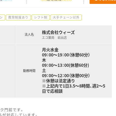
ン
教育制度あり
シフト制
大手チェーン以外
株式会社ウィーズ
法人名
エコ薬局 岩出店
月火水金
09：00～19：00（休憩60分）
木
09：00～13：00(休憩60分)
土
勤務時間
09：00～12：00（休憩00分）
※休憩は法定通り
※上記内で1日3.5～8時間、週2～5
日で応相談
ック門前です。
2名が対応しています。