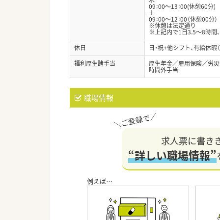
09：00～13：00(休憩60分)
土
09：00～12：00（休憩00分）
※休憩は法定通り
※上記内で1日3.5～8時間
休日
日・祝+他シフト、有給休暇
福利厚生諸手当
厚生年金／雇用保険／労災
時間外手当
職場情報
求人票に書き
“詳しい職場情報”