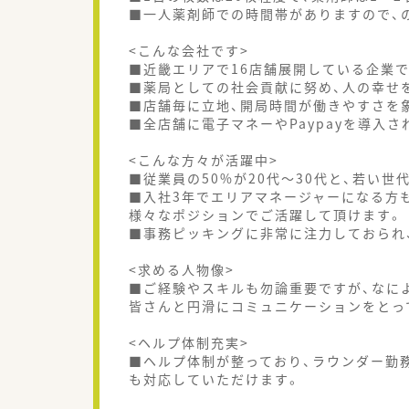
■一人薬剤師での時間帯がありますので、
<こんな会社です>
■近畿エリアで16店舗展開している企業で
■薬局としての社会貢献に努め、人の幸せ
■店舗毎に立地、開局時間が働きやすさを
■全店舗に電子マネーやPaypayを導入
<こんな方々が活躍中>
■従業員の50%が20代～30代と、若い
■入社3年でエリアマネージャーになる方
様々なポジションでご活躍して頂けます。
■事務ピッキングに非常に注力しておられ
<求める人物像>
■ご経験やスキルも勿論重要ですが、なに
皆さんと円滑にコミュニケーションをとっ
<ヘルプ体制充実>
■ヘルプ体制が整っており、ラウンダー勤
も対応していただけます。