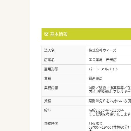
基本情報
法人名
株式会社ウィーズ
店舗名
エコ薬局 岩出店
雇用形態
パート・アルバイト
業種
調剤薬局
業務内容
調剤／監査／服薬指導／在
内科, 呼吸器科、アレルギー
資格
薬剤師免許をお持ちの方（
給与
時給2,000円～2,200円
※ご経験を考慮いたします
勤務時間
月火水金
09：00～19：00（休憩60分）
木