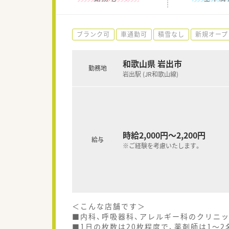
ブランク可
車通勤可
積雪なし
新規オープ
和歌山県 岩出市
勤務地
岩出駅 (JR和歌山線)
時給2,000円～2,200円
給与
※ご経験を考慮いたします。
＜こんな店舗です＞
■内科、呼吸器科、アレルギー科のクリニ
■1日の枚数は20枚程度で、薬剤師は1～