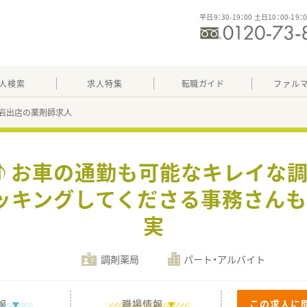
平日9：30-19：00 土日10：00-19：
人検索
求人特集
転職ガイド
ファル
岩出店の薬剤師求人
ぐ♪お車の通勤も可能なキレイな調
ッキングしてくださる事務さんも
実
調剤薬局
パート・アルバイト
報
職場情報
この求人に