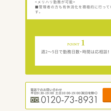
<メリハリ勤務が可能>
■管理者の方も有休消化を積極的に行って
す。
週2～5日で勤務日数・時間は応相談！