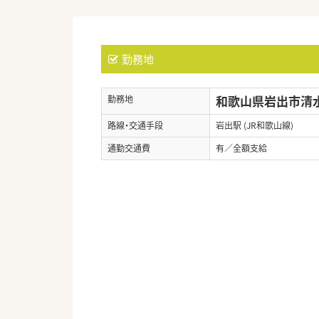
勤務地
和歌山県岩出市清水4
勤務地
路線・交通手段
岩出駅 (JR和歌山線)
通勤交通費
有／全額支給