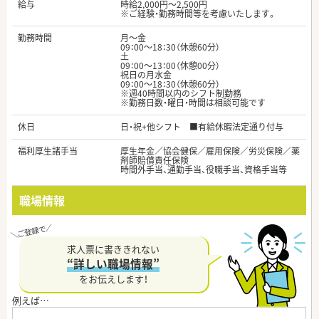
給与
時給2,000円～2,500円
※ご経験・勤務時間等を考慮いたします。
勤務時間
月～金
09：00～18：30（休憩60分）
土
09：00～13：00（休憩00分）
祝日の月水金
09：00～18：30（休憩60分）
※週40時間以内のシフト制勤務
※勤務日数・曜日・時間は相談可能です
休日
日・祝+他シフト ■有給休暇法定通り付与
福利厚生諸手当
厚生年金／協会健保／雇用保険／労災保険／薬
剤師賠償責任保険
時間外手当、通勤手当、役職手当、資格手当等
職場情報
求人票に書ききれない
“詳しい職場情報”
をお伝えします！