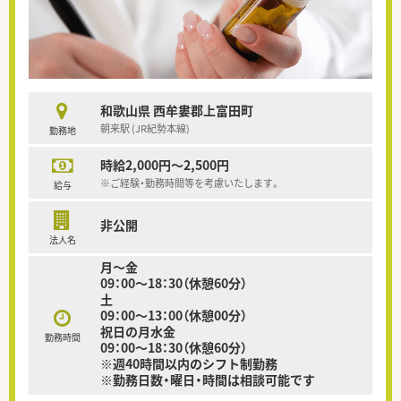
和歌山県 西牟婁郡上富田町
朝来駅 (JR紀勢本線)
勤務地
時給2,000円～2,500円
※ご経験・勤務時間等を考慮いたします。
給与
非公開
法人名
月～金
09：00～18：30（休憩60分）
土
09：00～13：00（休憩00分）
祝日の月水金
勤務時間
09：00～18：30（休憩60分）
※週40時間以内のシフト制勤務
※勤務日数・曜日・時間は相談可能です