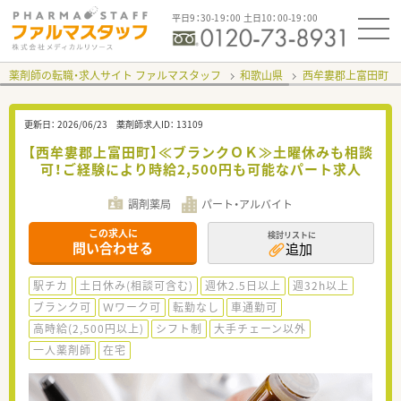
平日9：30-19：00 土日10：00-19：00
薬剤師の転職・求人サイト ファルマスタッフ
和歌山県
西牟婁郡上富田町
更新日：
2026/06/23
薬剤師求人ID：
13109
【西牟婁郡上富田町】≪ブランクＯＫ≫土曜休みも相談
可！ご経験により時給2,500円も可能なパート求人
調剤薬局
パート・アルバイト
この求人に
検討リストに
問い合わせる
追加
駅チカ
土日休み(相談可含む)
週休2.5日以上
週32h以上
ブランク可
Ｗワーク可
転勤なし
車通勤可
高時給(2,500円以上)
シフト制
大手チェーン以外
一人薬剤師
在宅