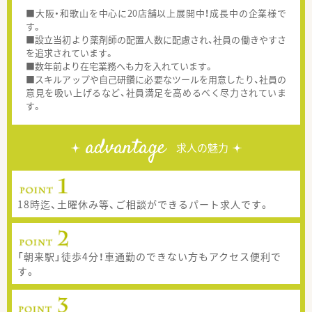
■大阪・和歌山を中心に20店舗以上展開中！成長中の企業様で
す。
■設立当初より薬剤師の配置人数に配慮され、社員の働きやすさ
を追求されています。
■数年前より在宅業務へも力を入れています。
■スキルアップや自己研鑽に必要なツールを用意したり、社員の
意見を吸い上げるなど、社員満足を高めるべく尽力されていま
す。
advantage
求人の魅力
18時迄、土曜休み等、ご相談ができるパート求人です。
「朝来駅」徒歩4分！車通勤のできない方もアクセス便利で
す。