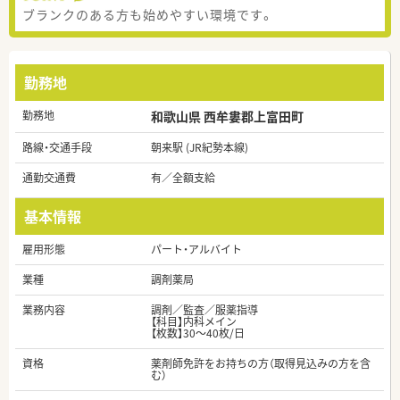
ブランクのある方も始めやすい環境です。
勤務地
勤務地
和歌山県 西牟婁郡上富田町
路線・交通手段
朝来駅 (JR紀勢本線)
通勤交通費
有／全額支給
基本情報
雇用形態
パート・アルバイト
業種
調剤薬局
業務内容
調剤／監査／服薬指導
【科目】内科メイン
【枚数】30～40枚/日
資格
薬剤師免許をお持ちの方（取得見込みの方を含
む）