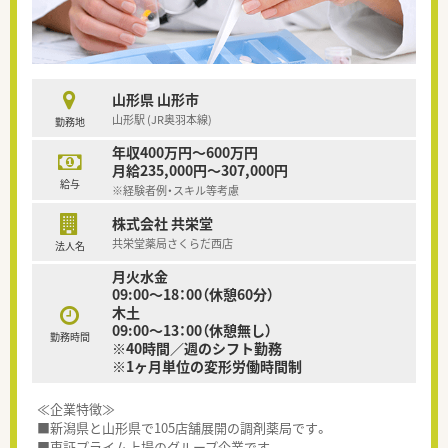
山形県 山形市
山形駅 (JR奥羽本線)
勤務地
年収400万円～600万円
月給235,000円～307,000円
給与
※経験者例・スキル等考慮
株式会社 共栄堂
共栄堂薬局さくらだ西店
法人名
月火水金
09:00～18：00（休憩60分）
木土
09:00～13：00（休憩無し）
勤務時間
※40時間／週のシフト勤務
※1ヶ月単位の変形労働時間制
≪企業特徴≫
■新潟県と山形県で105店舗展開の調剤薬局です。
■東証プライム上場のグループ企業です。