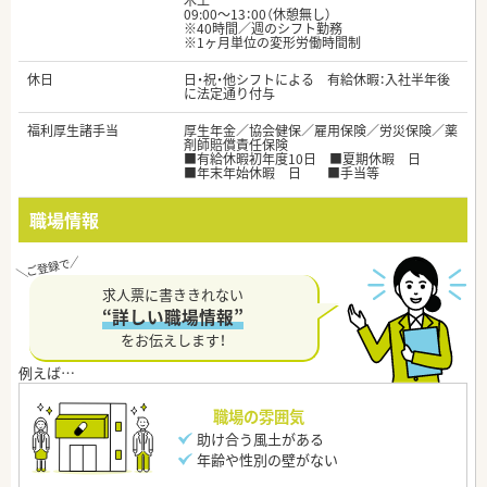
木土
09:00～13：00（休憩無し）
※40時間／週のシフト勤務
※1ヶ月単位の変形労働時間制
休日
日・祝・他シフトによる 有給休暇：入社半年後
に法定通り付与
福利厚生諸手当
厚生年金／協会健保／雇用保険／労災保険／薬
剤師賠償責任保険
■有給休暇初年度10日 ■夏期休暇 日
■年末年始休暇 日 ■手当等
職場情報
求人票に書ききれない
“詳しい職場情報”
をお伝えします！
職場の雰囲気
助け合う風土がある
年齢や性別の壁がない