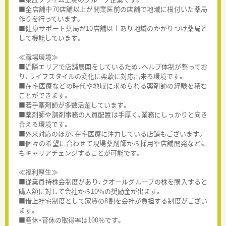
■全店舗中70店舗以上が開業医前の店舗で地域に根付いた薬局
作りを行っています。
■健康サポート薬局が10店舗以上あり地域のかかりつけ薬局と
して機能しています。
≪職場環境≫
■近隣エリアで店舗展開をしているため、ヘルプ体制が整ってお
り、ライフスタイルの変化に柔軟に対応出来る環境です。
■在宅医療などの時代や地域に求められる薬剤師の経験を積む
ことができます。
■若手薬剤師が多数活躍しています。
■薬剤師や調剤事務の人員配置は手厚く、業務にしっかりと向き
合える環境です。
■外来対応のほか、在宅医療に注力している店舗もございます。
■個々の希望に合わせて現場薬剤師から採用や店舗開発などに
もキャリアチェンジすることが可能です。
≪福利厚生≫
■従業員持株会制度があり、クオールグループの株を購入すると
購入額に対して会社から10％の奨励金が出ます。
■借上社宅制度として家賃の8割を会社が負担する制度がござい
ます。
■産休・育休の取得率は100％です。