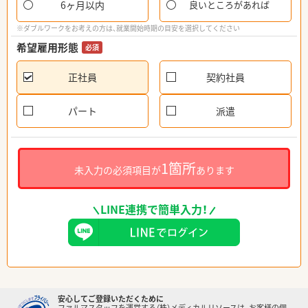
6ヶ月以内
良いところがあれば
※ダブルワークをお考えの方は、就業開始時期の目安を選択してください
希望雇用形態
必須
正社員
契約社員
パート
派遣
1箇所
未入力の必須項目が
あります
LINE連携で簡単入力！
安心してご登録いただくために
ファルマスタッフを運営する（株）メディカルリソースは、お客様の個