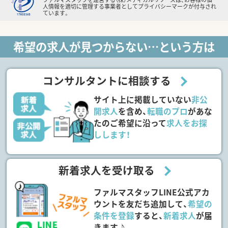
人情報を適切に管理する事業者としてプライバシーマークが付与され
ています。
希望の求人が見つからない…という方は
コンサルタントに相談する
サイト上に掲載していない
非公
開求人
を含め、
転職のプロ
があな
たのご希望に沿って
求人をお探
しします！
新着求人を受け取る
ファルマスタッフLINE公式アカ
ウントを友だち追加して、
希望の
条件を登録
すると、
新着求人
が届
きます♪