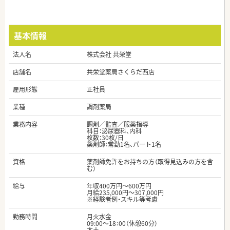
基本情報
法人名
株式会社 共栄堂
店舗名
共栄堂薬局さくらだ西店
雇用形態
正社員
業種
調剤薬局
業務内容
調剤／監査／服薬指導
科目：泌尿器科、内科
枚数：30枚/日
薬剤師：常勤1名、パート1名
資格
薬剤師免許をお持ちの方（取得見込みの方を含
む）
給与
年収400万円～600万円
月給235,000円～307,000円
※経験者例・スキル等考慮
勤務時間
月火水金
09:00～18：00（休憩60分）