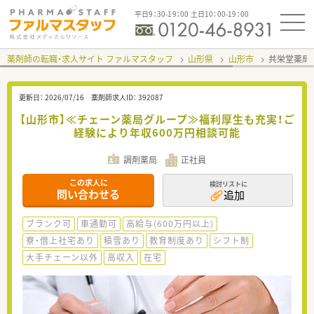
平日9：30-19：00 土日10：00-19：00
薬剤師の転職・求人サイト ファルマスタッフ
山形県
山形市
共栄堂薬局
更新日：
2026/07/16
薬剤師求人ID：
392087
【山形市】≪チェーン薬局グループ≫福利厚生も充実！ご
経験により年収600万円相談可能
調剤薬局
正社員
この求人に
検討リストに
問い合わせる
追加
ブランク可
車通勤可
高給与(600万円以上)
寮・借上社宅あり
積雪あり
教育制度あり
シフト制
大手チェーン以外
高収入
在宅