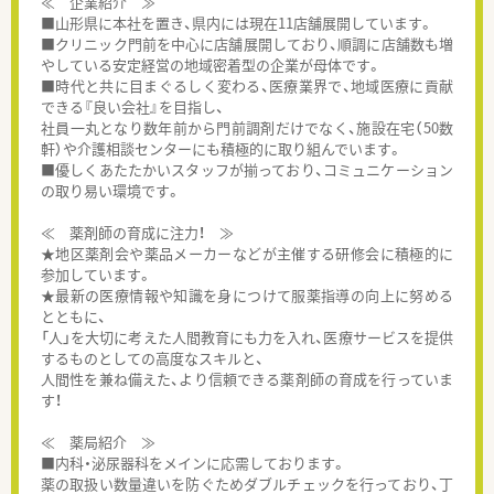
≪ 企業紹介 ≫
■山形県に本社を置き、県内には現在11店舗展開しています。
■クリニック門前を中心に店舗展開しており、順調に店舗数も増
やしている安定経営の地域密着型の企業が母体です。
■時代と共に目まぐるしく変わる、医療業界で、地域医療に貢献
できる『良い会社』を目指し、
社員一丸となり数年前から門前調剤だけでなく、施設在宅（50数
軒）や介護相談センターにも積極的に取り組んでいます。
■優しくあたたかいスタッフが揃っており、コミュニケーション
の取り易い環境です。
≪ 薬剤師の育成に注力！ ≫
★地区薬剤会や薬品メーカーなどが主催する研修会に積極的に
参加しています。
★最新の医療情報や知識を身につけて服薬指導の向上に努める
とともに、
「人」を大切に考えた人間教育にも力を入れ、医療サービスを提供
するものとしての高度なスキルと、
人間性を兼ね備えた、より信頼できる薬剤師の育成を行っていま
す！
≪ 薬局紹介 ≫
■内科・泌尿器科をメインに応需しております。
薬の取扱い数量違いを防ぐためダブルチェックを行っており、丁