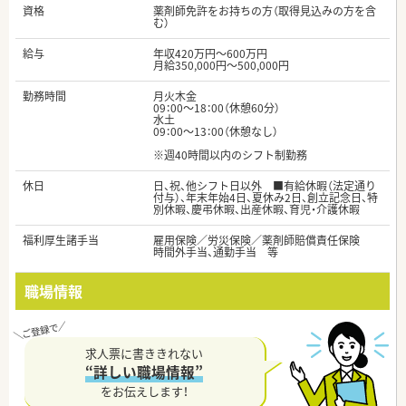
資格
薬剤師免許をお持ちの方（取得見込みの方を含
む）
給与
年収420万円～600万円
月給350,000円～500,000円
勤務時間
月火木金
09：00～18：00（休憩60分）
水土
09：00～13：00（休憩なし）
※週40時間以内のシフト制勤務
休日
日、祝、他シフト日以外 ■有給休暇（法定通り
付与）、年末年始4日、夏休み2日、創立記念日、特
別休暇、慶弔休暇、出産休暇、育児・介護休暇
福利厚生諸手当
雇用保険／労災保険／薬剤師賠償責任保険
時間外手当、通勤手当 等
職場情報
求人票に書ききれない
“詳しい職場情報”
をお伝えします！