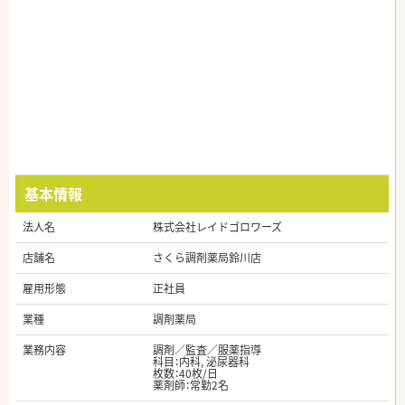
基本情報
法人名
株式会社レイドゴロワーズ
店舗名
さくら調剤薬局鈴川店
雇用形態
正社員
業種
調剤薬局
業務内容
調剤／監査／服薬指導
科目：内科, 泌尿器科
枚数：40枚/日
薬剤師：常勤2名