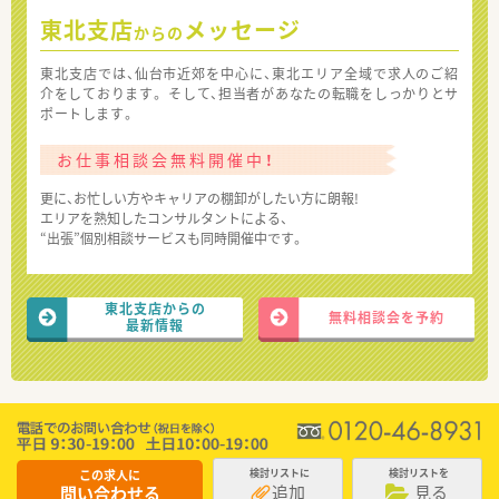
東北支店
メッセージ
からの
東北支店では、仙台市近郊を中心に、東北エリア全域で求人のご紹
介をしております。 そして、担当者があなたの転職をしっかりとサ
ポートします。
お仕事相談会無料開催中！
更に、お忙しい方やキャリアの棚卸がしたい方に朗報!
エリアを熟知したコンサルタントによる、
“出張”個別相談サービスも同時開催中です。
東北支店からの
無料相談会を予約
最新情報
この求人に
検討リストに
検討リストを
追加
見る
問い合わせる