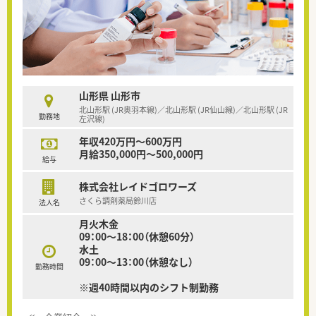
山形県 山形市
北山形駅 (JR奥羽本線)／北山形駅 (JR仙山線)／北山形駅 (JR
勤務地
左沢線)
年収420万円～600万円
月給350,000円～500,000円
給与
株式会社レイドゴロワーズ
さくら調剤薬局鈴川店
法人名
月火木金
09：00～18：00（休憩60分）
水土
09：00～13：00（休憩なし）
勤務時間
※週40時間以内のシフト制勤務