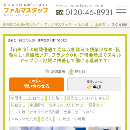
平日9：30-19：00 土日10：00-19：00
薬剤師の転職・求人サイト ファルマスタッフ
山形県
山形市
さくら調剤
更新日：
2026/06/10
薬剤師求人ID：
500426
【山形市】≪経験優遇で高年収相談可≫残業少なめ・転
勤なし・経験浅い方、ブランクOK・研修会参加でスキル
アップ◎／地域に根差して働ける薬局です！
調剤薬局
正社員
この求人に
検討リストに
問い合わせる
追加
年間休日120日以上
未経験可
残業なし(ほぼなし含む)
転勤なし
車通勤可
高給与(600万円以上)
積雪あり
シフト制
かかりつけ薬剤師
大手チェーン以外
ヘルプ体制充実
高収入
~18時までの職場