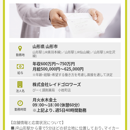
山形県 山形市
山形駅 (JR奥羽本線)／山形駅 (JR仙山線)／山形駅 (JR左沢
勤務地
線)
年収600万円～750万円
月給500,000円～625,000円
給与
※年齢・経験・希望する働き方を考慮し面接を通して決定
株式会社レイドゴロワーズ
ぴーく調剤薬局 小姓町店
法人名
月火水木金土
09：00～18：00（休憩60分）
勤務時間
※上記より、週5日40時間勤務
【店舗情報と応需状況について】
■JR山形駅から車で5分ほどの好立地に位置しており、マイカー