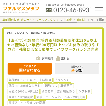
平日9：30-19：00 土日10：00-19：00
薬剤師の転職・求人サイト ファルマスタッフ
山形県
山形市
ぴーく調剤
更新日：
2026/06/22
薬剤師求人ID：
500459
【山形市】≪急募◎：管理薬剤師募集※年休120日以上
★≫転勤なし・年収600万円以上～／お休みの取りやす
さ◎／残業ほぼなし環境でライフワークバランス充実
調剤薬局
正社員
この求人に
検討リストに
問い合わせる
追加
年間休日120日以上
未経験可
ブランク可
残業なし(ほぼなし含む)
転勤なし
車通勤可
高給与(600万円以上)
積雪あり
教育制度あり
シフト制
かかりつけ薬剤師
大手チェーン以外
ヘルプ体制充実
高収入
~18時までの職場