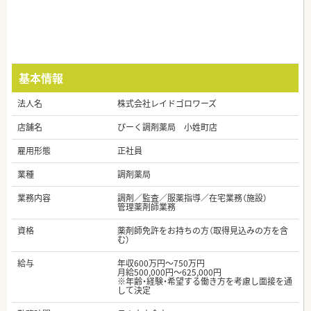
基本情報
法人名
株式会社レイドゴロワーズ
店舗名
ぴーく調剤薬局 小姓町店
雇用形態
正社員
業種
調剤薬局
業務内容
調剤／監査／服薬指導／在宅業務（施設）
管理薬剤師業務
資格
薬剤師免許をお持ちの方（取得見込みの方を含
む）
給与
年収600万円～750万円
月給500,000円～625,000円
※年齢・経験・希望する働き方を考慮し面接を通
して決定