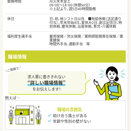
勤務時間
月火水木金土
09：00～18：00（休憩60分）
※上記より、週5日40時間勤務
休日
日、祝、他シフト日以外 ■有給休暇（法定通り
付与）、年末年始4日、夏休み2日、創立記念日、特
別休暇、慶弔休暇、出産休暇、育児・介護休暇
福利厚生諸手当
雇用保険／労災保険／薬剤師賠償責任保険／薬
業健保
時間外手当、通勤手当 等
職場情報
求人票に書ききれない
“詳しい職場情報”
をお伝えします！
職場の雰囲気
助け合う風土がある
年齢や性別の壁がない