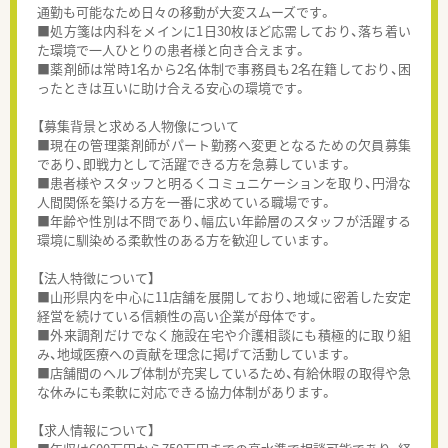
通勤も可能なため日々の移動が大変スムーズです。
■処方箋は内科をメインに1日30枚ほど応需しており、落ち着い
た環境で一人ひとりの患者様と向き合えます。
■薬剤師は常時1名から2名体制で事務員も2名在籍しており、困
ったときは互いに助け合える安心の環境です。
【募集背景と求める人物像について
■現在の管理薬剤師がパート勤務へ変更となるための欠員募集
であり、即戦力として活躍できる方を急募しています。
■患者様やスタッフと明るくコミュニケーションを取り、円滑な
人間関係を築ける方を一番に求めている職場です。
■年齢や性別は不問であり、幅広い年齢層のスタッフが活躍する
環境に馴染める柔軟性のある方を歓迎しています。
【法人特徴について】
■山形県内を中心に11店舗を展開しており、地域に密着した安定
経営を続けている信頼性の高い企業が母体です。
■外来調剤だけでなく施設在宅や介護相談にも積極的に取り組
み、地域医療への貢献を理念に掲げて活動しています。
■店舗間のヘルプ体制が充実しているため、有給休暇の取得や急
な休みにも柔軟に対応できる協力体制があります。
【求人情報について】