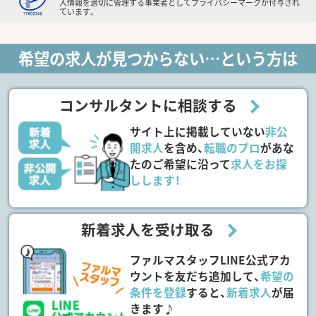
人情報を適切に管理する事業者としてプライバシーマークが付与され
ています。
希望の求人が見つからない…という方は
コンサルタントに相談する
サイト上に掲載していない
非公
開求人
を含め、
転職のプロ
があな
たのご希望に沿って
求人をお探
しします！
新着求人を受け取る
ファルマスタッフLINE公式アカ
ウントを友だち追加して、
希望の
条件を登録
すると、
新着求人
が届
きます♪