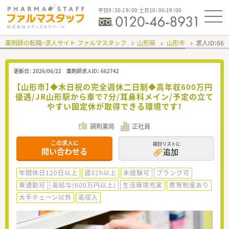
平日9：30-19：00 土日10：00-19：00
薬剤師の転職・求人サイト ファルマスタッフ
山形県
山形市
求人ID：66
更新日：
2026/06/22
薬剤師求人ID：
662742
【山形市】◆木日祝の完全週休二日制◆高年収600万円
優遇/JR山形駅から車で7分/耳鼻科メイン/予定の立て
やすい固定休が取得できる環境です！
調剤薬局
正社員
この求人に
検討リストに
問い合わせる
追加
年間休日120日以上
週32h以上
未経験可
ブランク可
車通勤可
高給与(600万円以上)
生活環境充実
教育制度あり
大手チェーン以外
高収入