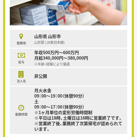
山形県 山形市
山形駅 (JR奥羽本線)
勤務地
年収500万円～600万円
月給340,000円～380,000円
給与
※年齢・経験により優遇
非公開
法人名
月火水金
09：00～19：00（休憩90分）
土
09：00～17：00（休憩90分）
※1ヶ月単位の変形労働時間制
勤務時間
※平日は18時、土曜日は16時に営業終了です。
※営業終了後、業務終了次第帰宅が認められて
います。