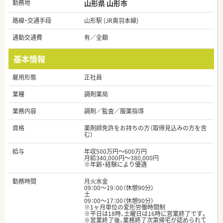
勤務地
山形県 山形市
路線・交通手段
山形駅 (JR奥羽本線)
通勤交通費
有／全額
基本情報
雇用形態
正社員
業種
調剤薬局
業務内容
調剤／監査／服薬指導
資格
薬剤師免許をお持ちの方（取得見込みの方を含
む）
給与
年収500万円～600万円
月給340,000円～380,000円
※年齢・経験により優遇
勤務時間
月火水金
09：00～19：00（休憩90分）
土
09：00～17：00（休憩90分）
※1ヶ月単位の変形労働時間制
※平日は18時、土曜日は16時に営業終了です。
※営業終了後、業務終了次第帰宅が認められて