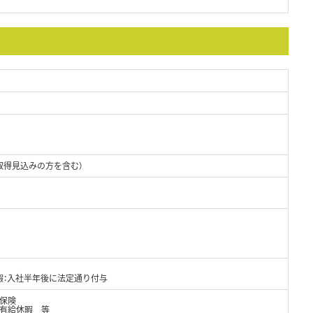
取得見込みの方を含む）
暇：入社半年後に法定通り付与
保険
、有給休暇 等