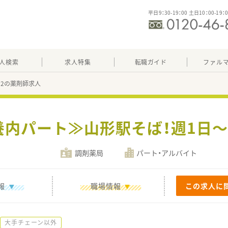
平日9：30-19：00 土日10：00-19：
人検索
求人特集
転職ガイド
ファル
512の薬剤師求人
養内パート≫山形駅そば！週1日
調剤薬局
パート・アルバイト
報
職場情報
この求人に
大手チェーン以外