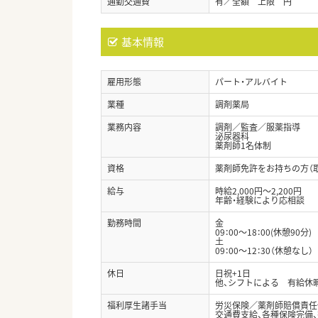
通勤交通費
有／全額 上限 円
基本情報
雇用形態
パート・アルバイト
業種
調剤薬局
業務内容
調剤／監査／服薬指導
泌尿器科
薬剤師1名体制
資格
薬剤師免許をお持ちの方（
給与
時給2,000円～2,200円
年齢・経験により応相談
勤務時間
金
09：00～18：00(休憩90分)
土
09：00～12：30（休憩なし）
休日
日祝+1日
他、シフトによる 有給休
福利厚生諸手当
労災保険／薬剤師賠償責任
交通費支給、各種保険完備