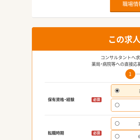
職場情
この求
コンサルタントへ求
薬局・病院等への直接応
1
保有資格・経験
必須
転職時期
必須