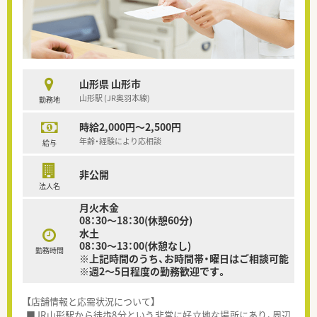
山形県 山形市
山形駅 (JR奥羽本線)
勤務地
時給2,000円～2,500円
年齢・経験により応相談
給与
非公開
法人名
月火木金
08：30～18：30(休憩60分)
水土
08：30～13：00(休憩なし)
勤務時間
※上記時間のうち、お時間帯・曜日はご相談可能
※週2～5日程度の勤務歓迎です。
【店舗情報と応需状況について】
■JR山形駅から徒歩8分という非常に好立地な場所にあり、周辺