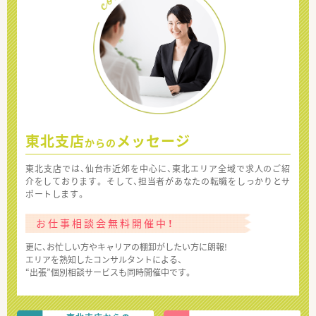
東北支店
メッセージ
からの
東北支店では、仙台市近郊を中心に、東北エリア全域で求人のご紹
介をしております。 そして、担当者があなたの転職をしっかりとサ
ポートします。
お仕事相談会無料開催中！
更に、お忙しい方やキャリアの棚卸がしたい方に朗報!
エリアを熟知したコンサルタントによる、
“出張”個別相談サービスも同時開催中です。