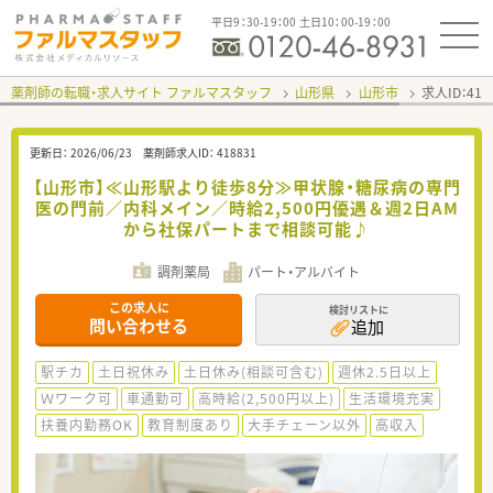
平日9：30-19：00 土日10：00-19：00
薬剤師の転職・求人サイト ファルマスタッフ
山形県
山形市
求人ID：41
更新日：
2026/06/23
薬剤師求人ID：
418831
【山形市】≪山形駅より徒歩8分≫甲状腺・糖尿病の専門
医の門前／内科メイン／時給2,500円優遇＆週2日AM
から社保パートまで相談可能♪
調剤薬局
パート・アルバイト
この求人に
検討リストに
問い合わせる
追加
駅チカ
土日祝休み
土日休み(相談可含む)
週休2.5日以上
Ｗワーク可
車通勤可
高時給(2,500円以上)
生活環境充実
扶養内勤務OK
教育制度あり
大手チェーン以外
高収入