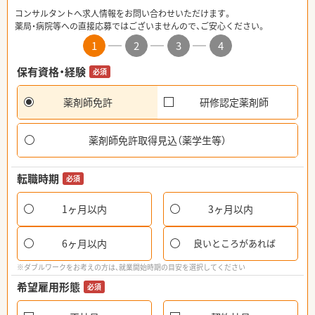
コンサルタントへ求人情報をお問い合わせいただけます。
薬局・病院等への直接応募ではございませんので、ご安心ください。
1
2
3
4
保有資格・経験
必須
薬剤師免許
研修認定薬剤師
薬剤師免許取得見込（薬学生等）
転職時期
必須
1ヶ月以内
3ヶ月以内
6ヶ月以内
良いところがあれば
※ダブルワークをお考えの方は、就業開始時期の目安を選択してください
希望雇用形態
必須