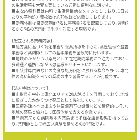
の生活環境も大変充実している通勤に便利な店舗です。
■主な応需科目は内科で生活習慣病をメインとしており、1日あ
たりの平均処方箋枚数は約70枚ほど応需しております。
■勤務体制は常勤薬剤師3名に事務員2名を配置しており、常時2
名から3名の薬剤師で手厚く対応する環境です。
【想定される業務内容】
■処方箋に基づく調剤業務や服薬指導を中心に、薬歴管理や監査
業務など薬剤師としての基本業務を全般的に行います。
■地域のかかりつけ薬局として在宅訪問業務にも注力しており、
多職種と連携しながら患者様をサポートいたします。
■甲状腺専門医などの高度な処方内容に触れる機会も多く、専門
性の高い知識を日々の業務の中で習得することが可能です。
【法人特徴について】
■山形県を中心に東北エリアで20店舗以上を展開しており、地域
に根ざしたかかりつけ薬局として機能しています。
■医療過疎地への出店や無菌調剤室の設置などを積極的に行い、
地域の薬局と協力して医療体制を支える企業です。
■門前薬局から病院敷地内薬局まで多様な店舗形態を持ってお
り、薬剤師として幅広い経験を積めるのが特徴です。