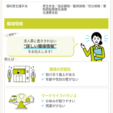
福利厚生諸手当
厚生年金／協会健保／雇用保険／労災保険／薬
剤師賠償責任保険
交通費支給
職場情報
求人票に書ききれない
“詳しい職場情報”
をお伝えします！
職場の雰囲気
助け合う風土がある
年齢や性別の壁がない
ワークライフバランス
お休みが取りやすい
残業が少ない