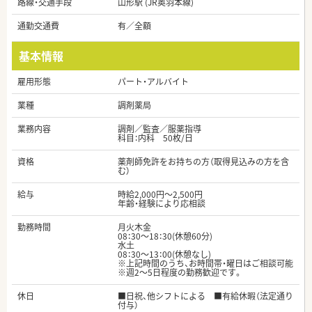
路線・交通手段
山形駅 (JR奥羽本線)
通勤交通費
有／全額
基本情報
雇用形態
パート・アルバイト
業種
調剤薬局
業務内容
調剤／監査／服薬指導
科目：内科 50枚/日
資格
薬剤師免許をお持ちの方（取得見込みの方を含
む）
給与
時給2,000円～2,500円
年齢・経験により応相談
勤務時間
月火木金
08：30～18：30(休憩60分)
水土
08：30～13：00(休憩なし)
※上記時間のうち、お時間帯・曜日はご相談可能
※週2～5日程度の勤務歓迎です。
休日
■日祝、他シフトによる ■有給休暇（法定通り
付与）