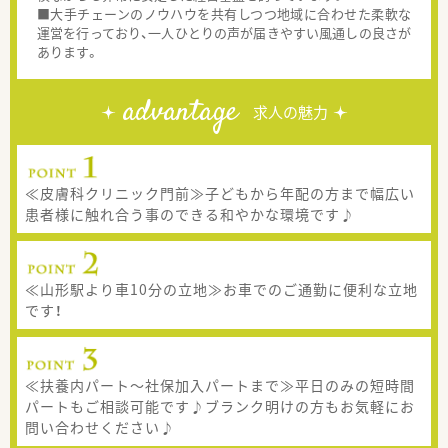
■大手チェーンのノウハウを共有しつつ地域に合わせた柔軟な
運営を行っており、一人ひとりの声が届きやすい風通しの良さが
あります。
advantage
求人の魅力
≪皮膚科クリニック門前≫子どもから年配の方まで幅広い
患者様に触れ合う事のできる和やかな環境です♪
≪山形駅より車10分の立地≫お車でのご通勤に便利な立地
です！
≪扶養内パート～社保加入パートまで≫平日のみの短時間
パートもご相談可能です♪ブランク明けの方もお気軽にお
問い合わせください♪