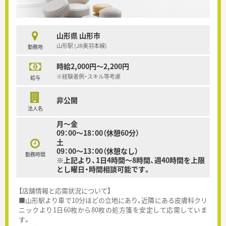
山形県 山形市
山形駅 (JR奥羽本線)
勤務地
時給2,000円～2,200円
※経験者例・スキル等考慮
給与
非公開
法人名
月～金
09：00～18：00（休憩60分）
土
09：00～13：00（休憩なし）
勤務時間
※上記より、1日4時間～8時間、週40時間を上限
とし曜日・時間相談可能です。
【店舗情報と応需状況について】
■山形駅より車で10分ほどの立地にあり、近隣にある皮膚科クリ
ニックより1日60枚から80枚の処方箋を安定して応需していま
す。