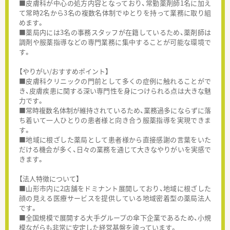
■皮膚科が中心の処方内容となっており、常勤薬剤師1名に加え
て常時2名から3名の複数名体制でゆとりを持って業務に取り組
めます。
■薬局内には3名の事務スタッフが在籍しているため、薬剤師は
調剤や服薬指導などの専門業務に集中することが可能な環境で
す。
【やりがい/おすすめポイント】
■皮膚科クリニックの門前として多くの症例に触れることがで
き、皮膚疾患に関する深い専門性を身につけられる点は大きな魅
力です。
■常時複数名体制が維持されているため、業務過多にならずに落
ち着いて一人ひとりの患者様と向き合う服薬指導を実現できま
す。
■地域に根ざした薬局として患者様から直接感謝の言葉をいた
だける機会が多く、日々の業務を通じて大きなやりがいを実感で
きます。
【法人特徴について】
■山形市内に2店舗をドミナント展開しており、地域に根ざした
顔の見える医療サービスを提供している地域密着型の薬局法人
です。
■全国規模で展開する大手グループの傘下企業であるため、小規
模ながらも非常に安定した経営基盤を誇っています。