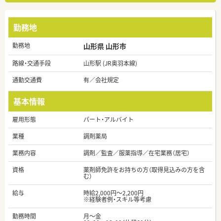
勤務地
勤務地
山形県 山形市
路線・交通手段
山形駅 (JR奥羽本線)
通勤交通費
有／会社規定
基本情報
雇用形態
パート・アルバイト
業種
調剤薬局
業務内容
調剤／監査／服薬指導／在宅業務（居宅）
資格
薬剤師免許をお持ちの方（取得見込みの方を含
む）
給与
時給2,000円～2,200円
※経験者例・スキル等考慮
勤務時間
月～金