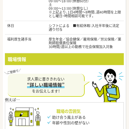
09：00～18：00（休憩60分）
土
09：00～13：00（休憩なし）
※上記より、1日4時間～8時間、週40時間を上限
とし曜日・時間相談可能です。
休日
シフトによる ■有給休暇：入社半年後に法定
通り付与
福利厚生諸手当
厚生年金／協会健保／雇用保険／労災保険／薬
剤師賠償責任保険
30時間/週以上の勤務で社会保険加入対象
職場情報
求人票に書ききれない
“詳しい職場情報”
をお伝えします！
職場の雰囲気
助け合う風土がある
年齢や性別の壁がない