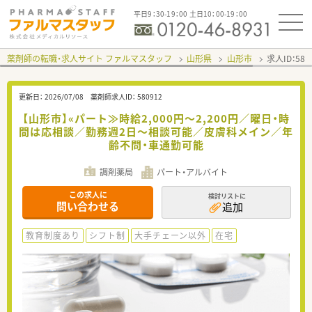
平日9：30-19：00 土日10：00-19：00
薬剤師の転職・求人サイト ファルマスタッフ
山形県
山形市
求人ID：58
更新日：
2026/07/08
薬剤師求人ID：
580912
【山形市】«パート≫時給2,000円～2,200円／曜日・時
間は応相談／勤務週2日～相談可能／皮膚科メイン／年
齢不問・車通勤可能
調剤薬局
パート・アルバイト
この求人に
検討リストに
問い合わせる
追加
教育制度あり
シフト制
大手チェーン以外
在宅