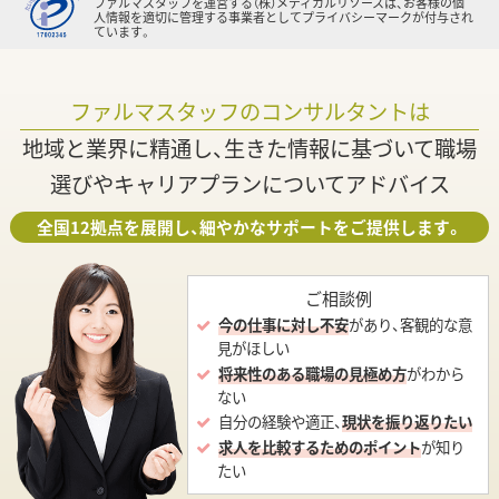
ファルマスタッフを運営する（株）メディカルリソースは、お客様の個
人情報を適切に管理する事業者としてプライバシーマークが付与され
ています。
ファルマスタッフのコンサルタントは
地域と業界に精通し、生きた情報に基づいて職場
選びやキャリアプランについてアドバイス
全国12拠点を展開し、細やかなサポートをご提供します。
ご相談例
今の仕事に対し不安
があり、客観的な意
見がほしい
将来性のある職場の見極め方
がわから
ない
自分の経験や適正、
現状を振り返りたい
求人を比較するためのポイント
が知り
たい