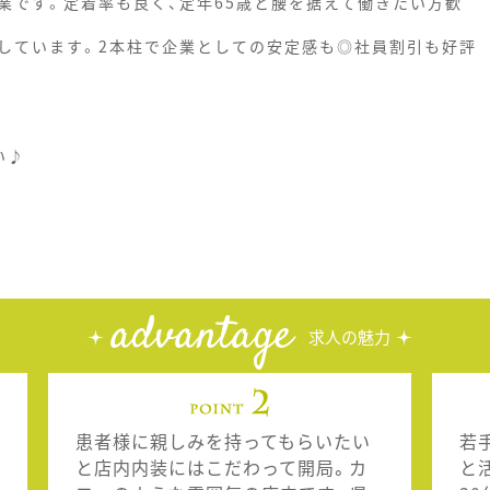
業です。定着率も良く、定年65歳と腰を据えて働きたい方歓
しています。2本柱で企業としての安定感も◎社員割引も好評
い♪
advantage
求人の魅力
患者様に親しみを持ってもらいたい
若
と店内内装にはこだわって開局。カ
と