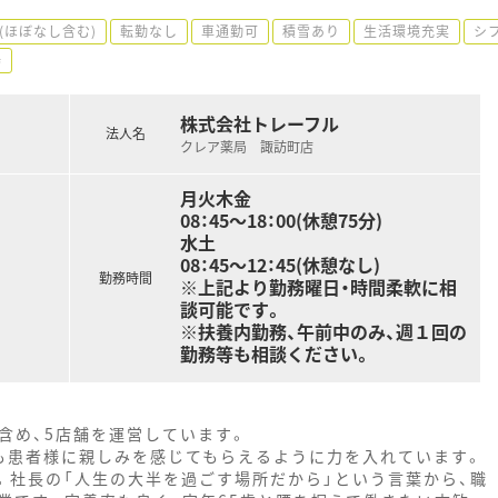
(ほぼなし含む)
転勤なし
車通勤可
積雪あり
生活環境充実
シ
場
株式会社トレーフル
法人名
クレア薬局 諏訪町店
月火木金
08：45～18：00(休憩75分)
水土
08：45～12：45(休憩なし)
勤務時間
※上記より勤務曜日・時間柔軟に相
談可能です。
※扶養内勤務、午前中のみ、週１回の
勤務等も相談ください。
含め、5店舗を運営しています。
も患者様に親しみを感じてもらえるように力を入れています。
。社長の「人生の大半を過ごす場所だから」という言葉から、職