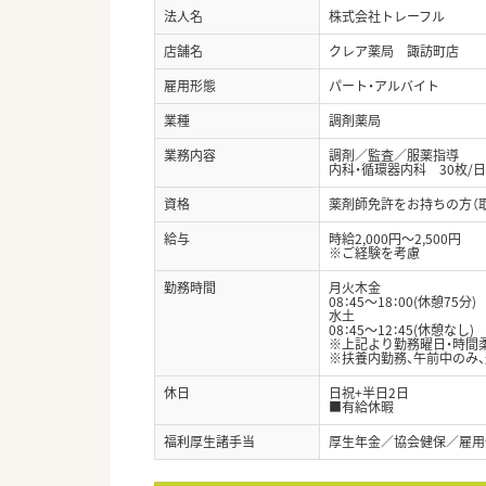
法人名
株式会社トレーフル
店舗名
クレア薬局 諏訪町店
雇用形態
パート・アルバイト
業種
調剤薬局
業務内容
調剤／監査／服薬指導
内科・循環器内科 30枚/
資格
薬剤師免許をお持ちの方（
給与
時給2,000円～2,500円
※ご経験を考慮
勤務時間
月火木金
08：45～18：00(休憩75分)
水土
08：45～12：45(休憩なし)
※上記より勤務曜日・時間
※扶養内勤務、午前中のみ
休日
日祝+半日2日
■有給休暇
福利厚生諸手当
厚生年金／協会健保／雇用