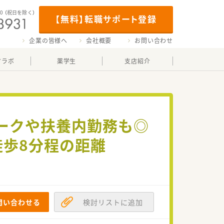
00
（祝日を除く）
【無料】転職サポート登録
企業の皆様へ
会社概要
お問い合わせ
マラボ
薬学生
支店紹介
ークや扶養内勤務も◎
徒歩8分程の距離
問い合わせる
検討リストに追加