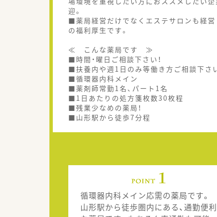
場環境を重視したい方におススメしたい企
迎。
■薬局経営だけでなくエステサロンも経営
の福利厚生です。
≪ こんな薬局です ≫
■時間・曜日ご相談下さい！
■扶養内や週1日のみ等働き方ご相談下さ
■循環器内科メイン
■薬剤師常勤1名、パート1名
■1日あたりの処方箋枚数30枚程
■残業少なめの薬局！
■山形駅から徒歩7分程
循環器内科メイン応需の薬局です。
山形駅から徒歩圏内にある、通勤便利