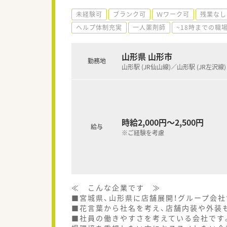
未経験可
ブランク可
Ｗワーク可
残業なし
ヘルプ体制充実
一人薬剤師
~18時までの職
山形県 山形市
勤務地
山形駅 (JR仙山線)／山形駅 (JR左沢線)
時給2,000円～2,500円
給与
※ご経験を考慮
≪ こんな企業です ≫
■宮城県、山形県に店舗展開！グループ会社
■花言葉から社名を考え、店舗内装や外装
■社員の働きやすさを考えている会社です