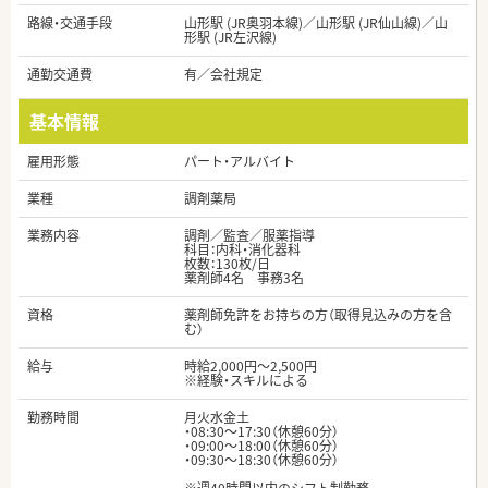
路線・交通手段
山形駅 (JR奥羽本線)／山形駅 (JR仙山線)／山
形駅 (JR左沢線)
通勤交通費
有／会社規定
基本情報
雇用形態
パート・アルバイト
業種
調剤薬局
業務内容
調剤／監査／服薬指導
科目：内科・消化器科
枚数：130枚/日
薬剤師4名 事務3名
資格
薬剤師免許をお持ちの方（取得見込みの方を含
む）
給与
時給2,000円～2,500円
※経験・スキルによる
勤務時間
月火水金土
・08:30～17:30（休憩60分）
・09:00～18:00（休憩60分）
・09:30～18:30（休憩60分）