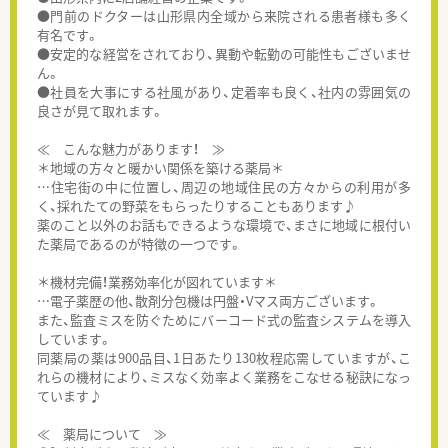
●門前のドクターは山形県内全域から来院される患者様も多く
有名です。
●安定的な経営をされており、異動や転勤の可能性もございませ
ん。
●社員を大事にする社風があり、定着率も良く、社内の雰囲気の
良さが見て取れます。
≪ こんな魅力があります！ ≫
＊地域の方々と暖かい関係を築ける薬局＊
…住宅街の中に位置し、周辺の地域住民の方々からの利用が多
く、採れたての野菜をもらったりすることもあります♪
薬のこと以外のお話もできるような環境で、まさに地域に根付い
た薬局であるのが特徴の一つです。
＊機材完備！業務効率化が図れています＊
…電子薬歴の他、散剤分包機は円盤・Vマス両方ございます。
また、監査ミスを防ぐためにバーコード式の監査システムを導入
しています。
同薬局の薬は900品目、1日あたり130枚程応需していますが、こ
れらの機材により、ミスなく効率よく業務をこなせる秘訣になっ
ています♪
≪ 薬局について ≫