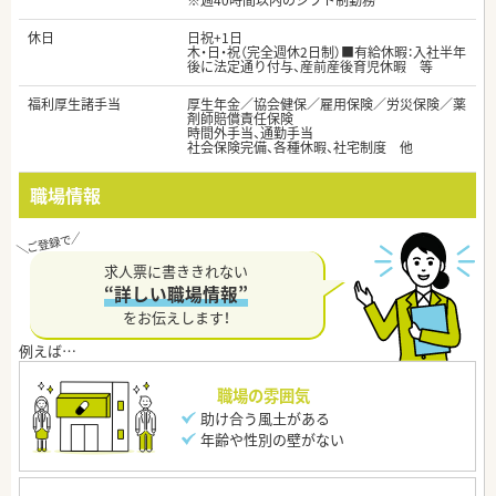
※週40時間以内のシフト制勤務
休日
日祝+1日
木・日・祝（完全週休2日制）■有給休暇：入社半年
後に法定通り付与、産前産後育児休暇 等
福利厚生諸手当
厚生年金／協会健保／雇用保険／労災保険／薬
剤師賠償責任保険
時間外手当、通勤手当
社会保険完備、各種休暇、社宅制度 他
職場情報
求人票に書ききれない
“詳しい職場情報”
をお伝えします！
職場の雰囲気
助け合う風土がある
年齢や性別の壁がない