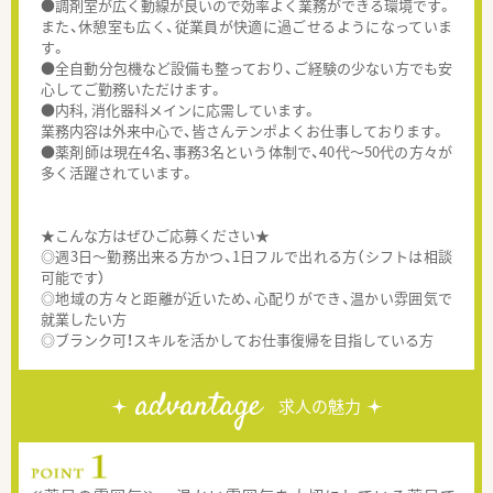
●調剤室が広く動線が良いので効率よく業務ができる環境です。
また、休憩室も広く、従業員が快適に過ごせるようになっていま
す。
●全自動分包機など設備も整っており、ご経験の少ない方でも安
心してご勤務いただけます。
●内科, 消化器科メインに応需しています。
業務内容は外来中心で、皆さんテンポよくお仕事しております。
●薬剤師は現在4名、事務3名という体制で、40代～50代の方々が
多く活躍されています。
★こんな方はぜひご応募ください★
◎週3日～勤務出来る方かつ、1日フルで出れる方（シフトは相談
可能です）
◎地域の方々と距離が近いため、心配りができ、温かい雰囲気で
就業したい方
◎ブランク可！スキルを活かしてお仕事復帰を目指している方
advantage
求人の魅力