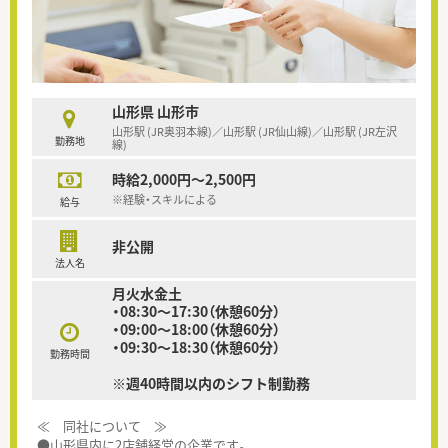
山形県 山形市
山形駅 (JR奥羽本線)／山形駅 (JR仙山線)／山形駅 (JR左沢
勤務地
線)
時給2,000円～2,500円
※経験・スキルによる
給与
非公開
法人名
月火水金土
・08:30～17:30（休憩60分）
・09:00～18:00（休憩60分）
・09:30～18:30（休憩60分）
勤務時間
※週40時間以内のシフト制勤務
≪ 同社について ≫
●山形県内に2店舗経営の企業です。