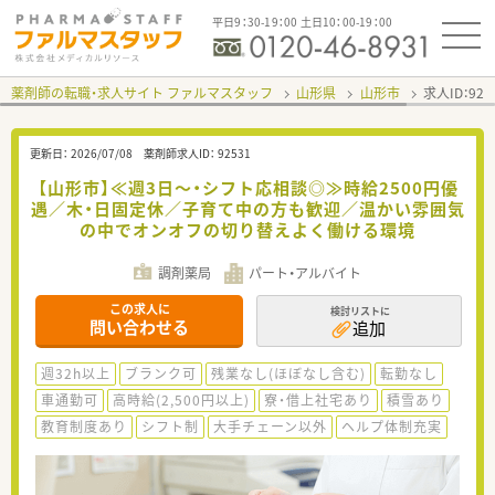
平日9：30-19：00 土日10：00-19：00
薬剤師の転職・求人サイト ファルマスタッフ
山形県
山形市
求人ID：92
更新日：
2026/07/08
薬剤師求人ID：
92531
【山形市】≪週3日～・シフト応相談◎≫時給2500円優
遇／木・日固定休／子育て中の方も歓迎／温かい雰囲気
の中でオンオフの切り替えよく働ける環境
調剤薬局
パート・アルバイト
この求人に
検討リストに
問い合わせる
追加
週32h以上
ブランク可
残業なし(ほぼなし含む)
転勤なし
車通勤可
高時給(2,500円以上)
寮・借上社宅あり
積雪あり
教育制度あり
シフト制
大手チェーン以外
ヘルプ体制充実