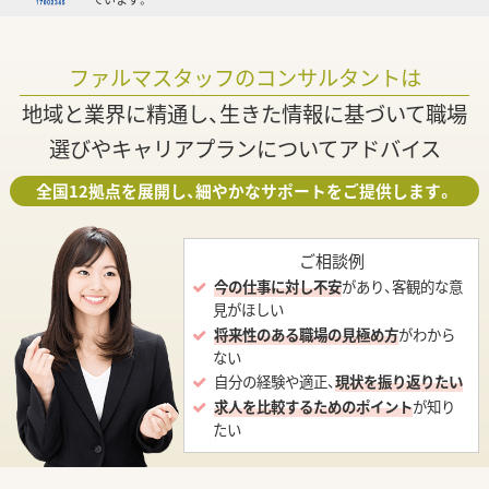
ファルマスタッフのコンサルタントは
地域と業界に精通し、生きた情報に基づいて職場
選びやキャリアプランについてアドバイス
全国12拠点を展開し、細やかなサポートをご提供します。
ご相談例
今の仕事に対し不安
があり、客観的な意
見がほしい
将来性のある職場の見極め方
がわから
ない
自分の経験や適正、
現状を振り返りたい
求人を比較するためのポイント
が知り
たい