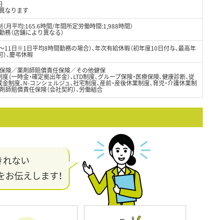
円
異なります
月平均:165.6時間/年間所定労働時間:1,988時間）
制勤務（店舗により異なる）
8～11日※1日平均8時間勤務の場合）、年次有給休暇（初年度10日付与、最高年
可）、慶弔休暇
保険／薬剤師賠償責任保険／その他健保
度（一時金・確定拠出年金）、LTD制度、グループ保険・医療保険、健康診断、従
金制度、N-コンシェルジュ、社宅制度、産前・産後休業制度、育児・介護休業制
剤師賠償責任保険（会社契約）、労働組合
きれない
をお伝えします！