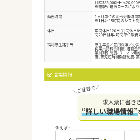
月給355,000円～420,000
※経験や選択コースにより
勤務時間
1ヶ月単位の変形労働時間制（
※1日4~15時間のシフト
休日
年間休日120日（月間休日
間20日付与、時間単位取得
福利厚生諸手当
厚生年金／雇用保険／労災
従業員持株会制度、退職金制
業員割引制度、ユニオン助成
度、育児短時間勤務制度、薬
職場情報
求人票に書き
“詳しい職場情報”