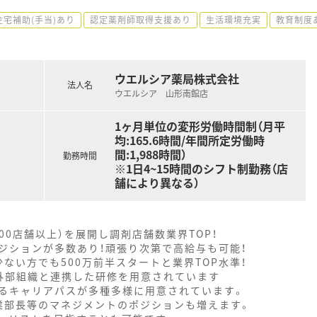
住宅補助(手当)あり
認定薬剤師取得支援あり
生活環境充実
教育制度
ウエルシア薬局株式会社
法人名
ウエルシア 山形南館店
1ヶ月単位の変形労働時間制（月平
均:165.6時間/年間所定労働時
間:1,988時間）
勤務時間
※1日4~15時間のシフト制勤務（店
舗により異なる）
000店舗以上）を展開し調剤店舗数業界TOP！
ジションが多数あり！頑張り次第で高給与も可能！
ない方でも500万前半スタートと業界TOP水準！
外部組織と連携した研修を用意されています
るキャリアパスが多種多様に用意されています。
業部長等のマネジメントのポジションも増えます。