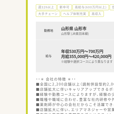
週32h以上
新卒可
高給与(600万円以上)
大手チェーン
ヘルプ体制充実
高収入
山形県 山形市
勤務地
山形駅 (JR奥羽本線)
年収530万円～700万円
月給355,000円～420,000円
給与
※経験や選択コースにより異なります
・・＊ 会社の特徴 ＊・・
■全国に2,200店舗以上（調剤併設型約2,
■店舗拡大に伴いキャリアアップできるポ
■経験や勤務コースによりますが、経験の少
■職種や職域に合わせ、豊富な社内研修や
■薬剤師が中心の会社だからこそ活躍でき
■店舗拡大に伴い、エリアマネジャーや営