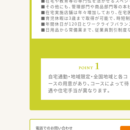
■在宅や教育等の専門性を活かせるスペシ
■その他にも、管理部門や商品部門等の本
■在宅実施店舗は年々増加しており、在宅
■育児休暇は3歳まで取得が可能で、時短
■年間休日が120日とワークライフバラン
■日用品から常備薬まで、従業員割引制度
自宅通勤・地域限定・全国地域と各コ
ースの用意があり、コースによって待
遇や住宅手当が異なります。