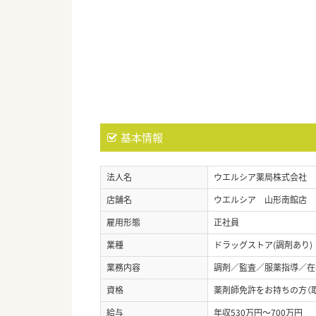
基本情報
法人名
ウエルシア薬局株式会社
店舗名
ウエルシア 山形南館店
雇用形態
正社員
業種
ドラッグストア(調剤あり)
業務内容
調剤／監査／服薬指導／在宅
資格
薬剤師免許をお持ちの方（
給与
年収530万円～700万円