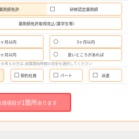
薬剤師免許
研修認定薬剤師
希
薬剤師免許取得見込（薬学生等）
1ヶ月以内
3ヶ月以内
6ヶ月以内
良いところがあれば
をお考えの方は、就業開始時期の目安を選択してください
契約社員
パート
派遣
1箇所
必須項目が
あります