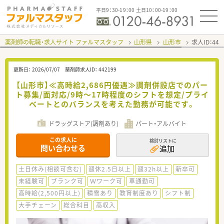
平日9：30-19：00 土日10：00-19：00
薬剤師の転職・求人サイト ファルマスタッフ
山形県
山形市
求人ID：44
更新日：
2026/07/07
薬剤師求人ID：
442199
【山形市】≪高時給2,686円優遇≫調剤併設店でのパー
ト募集/面対応/9時～17時程度のシフトを想定/プライ
ベートとのバランスを考えた勤務が可能です。
ドラッグストア(調剤あり)
パート・アルバイト
この求人に
検討リストに
問い合わせる
追加
土日休み(相談可含む)
週休2.5日以上
週32h以上
新卒可
未経験可
ブランク可
Ｗワーク可
車通勤可
高時給(2,500円以上)
積雪あり
教育制度あり
シフト制
大手チェーン
総合科目
高収入