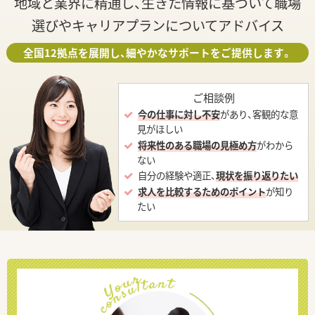
地域と業界に精通し、生きた情報に基づいて職場
選びやキャリアプランについてアドバイス
全国12拠点を展開し、細やかなサポートをご提供します。
ご相談例
今の仕事に対し不安
があり、客観的な意
見がほしい
将来性のある職場の見極め方
がわから
ない
自分の経験や適正、
現状を振り返りたい
求人を比較するためのポイント
が知り
たい