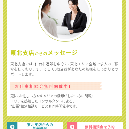
東北支店
メッセージ
からの
東北支店では、仙台市近郊を中心に、東北エリア全域で求人のご紹
介をしております。 そして、担当者があなたの転職をしっかりとサ
ポートします。
お仕事相談会無料開催中！
更に、お忙しい方やキャリアの棚卸がしたい方に朗報!
エリアを熟知したコンサルタントによる、
“出張”個別相談サービスも同時開催中です。
東北支店からの
無料相談会を予約
最新情報