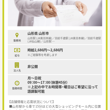
山形県 山形市
山形駅 (JR奥羽本線)／羽前千歳駅 (JR奥羽本線)／羽前千歳駅
勤務地
(JR仙山線)／山形駅
…
時給2,686円～2,686円
※ご経験等を考慮します
給与
非公開
法人名
月～日祝
09：00～17：00（休憩45分）
※上記の中でお時間帯・曜日はご希望に沿って
勤務時間
語調製可能
【店舗情報と応需状況について】
■山形駅から車で15分ほどの大型ショッピングモール内に位置