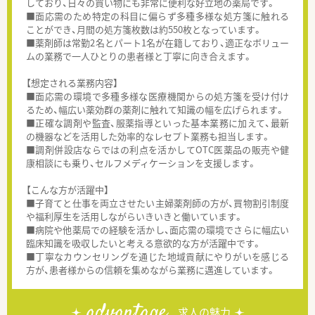
しており、日々の買い物にも非常に便利な好立地の薬局です。
■面応需のため特定の科目に偏らず多種多様な処方箋に触れる
ことができ、月間の処方箋枚数は約550枚となっています。
■薬剤師は常勤2名とパート1名が在籍しており、適正なボリュー
ムの業務で一人ひとりの患者様と丁寧に向き合えます。
【想定される業務内容】
■面応需の環境で多種多様な医療機関からの処方箋を受け付け
るため、幅広い薬効群の薬剤に触れて知識の幅を広げられます。
■正確な調剤や監査、服薬指導といった基本業務に加えて、最新
の機器などを活用した効率的なレセプト業務も担当します。
■調剤併設店ならではの利点を活かしてOTC医薬品の販売や健
康相談にも乗り、セルフメディケーションを支援します。
【こんな方が活躍中】
■子育てと仕事を両立させたい主婦薬剤師の方が、買物割引制度
や福利厚生を活用しながらいきいきと働いています。
■病院や他薬局での経験を活かし、面応需の環境でさらに幅広い
臨床知識を吸収したいと考える意欲的な方が活躍中です。
■丁寧なカウンセリングを通じた地域貢献にやりがいを感じる
方が、患者様からの信頼を集めながら業務に邁進しています。
advantage
求人の魅力