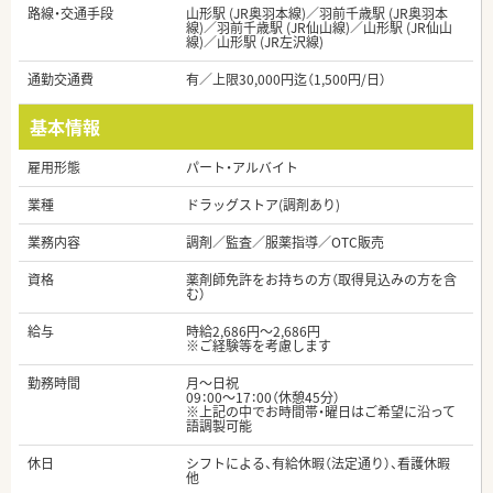
路線・交通手段
山形駅 (JR奥羽本線)／羽前千歳駅 (JR奥羽本
線)／羽前千歳駅 (JR仙山線)／山形駅 (JR仙山
線)／山形駅 (JR左沢線)
通勤交通費
有／上限30,000円迄（1,500円/日）
基本情報
雇用形態
パート・アルバイト
業種
ドラッグストア(調剤あり)
業務内容
調剤／監査／服薬指導／OTC販売
資格
薬剤師免許をお持ちの方（取得見込みの方を含
む）
給与
時給2,686円～2,686円
※ご経験等を考慮します
勤務時間
月～日祝
09：00～17：00（休憩45分）
※上記の中でお時間帯・曜日はご希望に沿って
語調製可能
休日
シフトによる、有給休暇（法定通り）、看護休暇
他