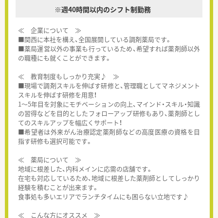
※週40時間以内のシフト制勤務
≪ 企業について ≫
■関西に本社を構え、全国展開している調剤薬局です。
■薬局運営以外の事業も行っているため、希望すれば薬剤師以外
の職種にも就くことができます。
≪ 教育制度もしっかり充実♪ ≫
■現場で調剤スキルを伸ばす研修と、管理職としてマネジメント
スキルを伸ばす研修を用意！
1～5年目を対象にモチベーションの向上、マインド・スキル・知識
の習得などを目的としたフォローアップ研修もあり、薬剤師とし
てのスキルアップを幅広くサポート！
■希望者は外来がん治療認定薬剤師などの高度医療の資格を目
指す研修も選択可能です。
≪ 薬局について ≫
地域に根差した、内科メインに応需の店舗です。
在宅も対応しているため、地域に根差した薬剤師としてしっかり
経験を積むことが出来ます。
食事処も多いエリアでランチタイムにも困らない立地です♪
≪ こんな方にオススメ ≫