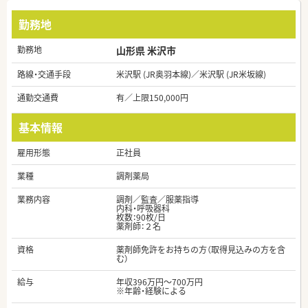
勤務地
勤務地
山形県 米沢市
路線・交通手段
米沢駅 (JR奥羽本線)／米沢駅 (JR米坂線)
通勤交通費
有／上限150,000円
基本情報
雇用形態
正社員
業種
調剤薬局
業務内容
調剤／監査／服薬指導
内科・呼吸器科
枚数：90枚/日
薬剤師：２名
資格
薬剤師免許をお持ちの方（取得見込みの方を含
む）
給与
年収396万円～700万円
※年齢・経験による