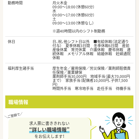
勤務時間
月火木金
09:00～18:00（休憩60分）
水
09:00～17:00（休憩60分）
土
09:00～13:00（休憩なし）
※週40時間以内のシフト制勤務
休日
日、祝、他シフト日以外 ■有給休暇（法定通り
付与） 夏季休暇3日間 冬季休暇6日間 産前
産後休業 育児休業 介護休暇 慶弔休暇 連
続休暇 メモリアル休暇 結婚休暇 妊婦通院
休暇
福利厚生諸手当
厚生年金／雇用保険／労災保険／薬剤師賠償責
任保険／薬業健保
薬剤師手当30,000円 地域手当（最大70,000円
まで） 家族手当（配偶者10,000円、子供7,500
円）
時間外手当 寒冷地手当 赴任手当 待機手当
職場情報
求人票に書ききれない
“詳しい職場情報”
をお伝えします！