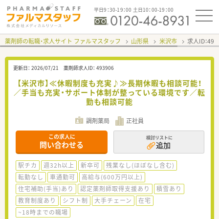
平日9：30-19：00 土日10：00-19：00
薬剤師の転職・求人サイト ファルマスタッフ
山形県
米沢市
求人ID：49
更新日：
2026/07/21
薬剤師求人ID：
493906
【米沢市】≪休暇制度も充実♪≫長期休暇も相談可能！
／手当も充実・サポート体制が整っている環境です／転
勤も相談可能
調剤薬局
正社員
この求人に
検討リストに
問い合わせる
追加
駅チカ
週32h以上
新卒可
残業なし(ほぼなし含む)
転勤なし
車通勤可
高給与(600万円以上)
住宅補助(手当)あり
認定薬剤師取得支援あり
積雪あり
教育制度あり
シフト制
大手チェーン
在宅
~18時までの職場