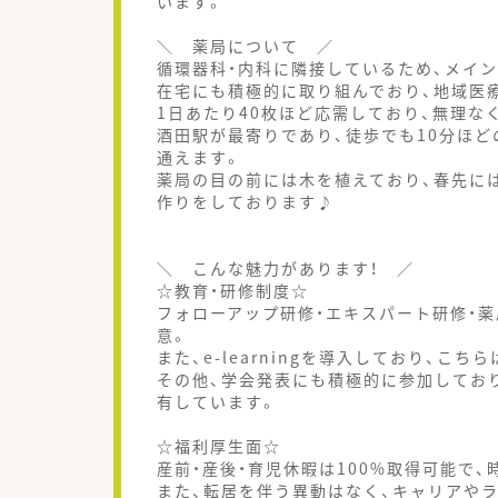
います。
＼ 薬局について ／
循環器科・内科に隣接しているため、メイ
在宅にも積極的に取り組んでおり、地域医
1日あたり40枚ほど応需しており、無理な
酒田駅が最寄りであり、徒歩でも10分ほ
通えます。
薬局の目の前には木を植えており、春先に
作りをしております♪
＼ こんな魅力があります！ ／
☆教育・研修制度☆
フォローアップ研修・エキスパート研修・
意。
また、e-learningを導入しており、こ
その他、学会発表にも積極的に参加してお
有しています。
☆福利厚生面☆
産前・産後・育児休暇は100%取得可能で
また、転居を伴う異動はなく、キャリアや