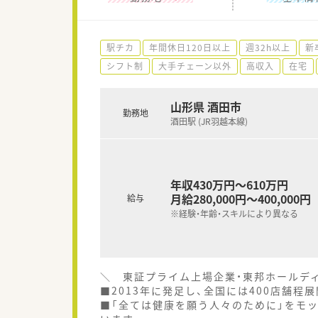
駅チカ
年間休日120日以上
週32h以上
新
シフト制
大手チェーン以外
高収入
在宅
山形県 酒田市
勤務地
酒田駅 (JR羽越本線)
年収430万円～610万円
月給280,000円～400,000円
給与
※経験・年齢・スキルにより異なる
＼ 東証プライム上場企業・東邦ホールデ
■2013年に発足し、全国には400店舗程
■「全ては健康を願う人々のために」をモ