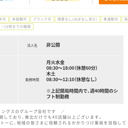
卒可
未経験可
ブランク可
残業なし(ほぼなし含む)
車通勤可
高
~18時までの職場
非公開
法人名
月火水金
08:30～18:00（休憩60分）
木土
08:30～12:10（休憩なし）
勤務時間
※上記開局時間内で、週40時間のシ
フト制勤務
ィングスのグループ会社です ／
展開しており、東北だけでも40店舗以上ございます。
ットーに、地域の皆さまに信頼されるかかりつけ薬局を目指して