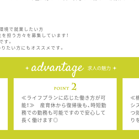
環境で就業したい方
社を担う方々を募集しています！
です。
わりたい方にもオススメです。
advantage
求人の魅力
≪ライフプランに応じた働き方が可
≪
能！≫ 産育休から復帰後も、時短勤
シ
務での勤務も可能ですので安心して
つ
長く働けます◎
り