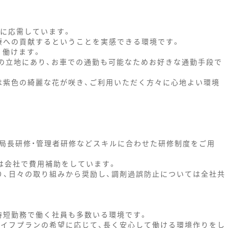
ンに応需しています。
療への貢献するということを実感できる環境です。
く働けます。
どの立地にあり、お車での通勤も可能なためお好きな通勤手段で
は紫色の綺麗な花が咲き、ご利用いただく方々に心地よい環境
薬局長研修・管理者研修などスキルに合わせた研修制度をご用
ちらは会社で費用補助をしています。
り、日々の取り組みから奨励し、調剤過誤防止については全社共
、時短勤務で働く社員も多数いる環境です。
ライフプランの希望に応じて、長く安心して働ける環境作りをし