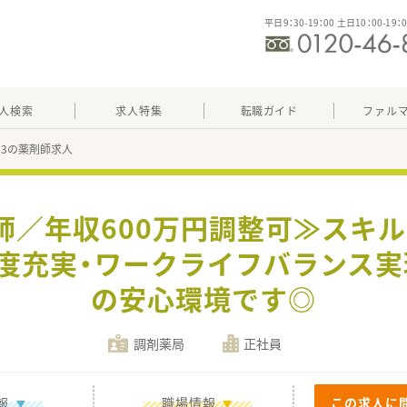
平日9：30-19：00 土日10：00-19：
人検索
求人特集
転職ガイド
ファル
633の薬剤師求人
師／年収600万円調整可≫スキ
度充実・ワークライフバランス
の安心環境です◎
調剤薬局
正社員
報
職場情報
この求人に