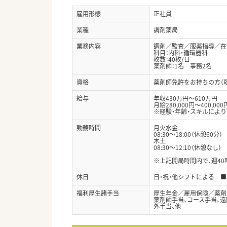
雇用形態
正社員
業種
調剤薬局
業務内容
調剤／監査／服薬指導／在
科目：内科・循環器科
枚数：40枚/日
薬剤師：1名 事務2名
資格
薬剤師免許をお持ちの方（
給与
年収430万円～610万円
月給280,000円～400,000
※経験・年齢・スキルによ
勤務時間
月火水金
08:30～18:00（休憩60分）
木土
08:30～12:10（休憩なし）
※上記開局時間内で、週4
休日
日・祝・他シフトによる ■
福利厚生諸手当
厚生年金／雇用保険／薬剤
薬剤師手当、コース手当、遠
外手当、他