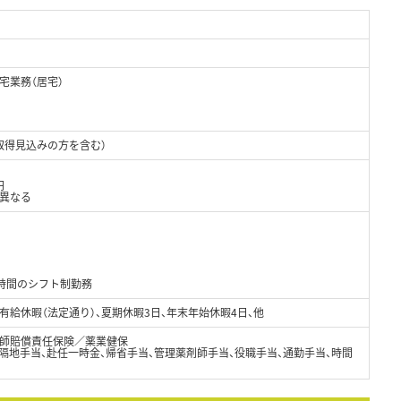
宅業務（居宅）
取得見込みの方を含む）
円
り異なる
0時間のシフト制勤務
有給休暇（法定通り）、夏期休暇3日、年末年始休暇4日、他
師賠償責任保険／薬業健保
隔地手当、赴任一時金、帰省手当、管理薬剤師手当、役職手当、通勤手当、時間