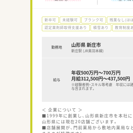
新卒可
未経験可
ブランク可
残業なし(ほ
認定薬剤師取得支援あり
積雪あり
教育制度
山形県 新庄市
勤務地
新庄駅 (JR奥羽本線)
年収500万円～700万円
月給312,500円～437,500円
給与
※経験者例・スキル等考慮 年収には諸
与含まれます。
＜ 企業について ＞
■1999年に創業し、山形県新庄市を本社
山形県には現在20店舗ございます。
■店舗展開が、門前薬局から敷地内薬局な