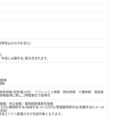
取得見込みの方を含む）
円
 年収には諸手当、賞与含まれます。
制勤務
間制
 有給休暇（初年度10日） リフレッシュ休暇 特別休暇 介護休暇 産前産
休暇取得に際し、1時間単位で取得可
保険／労災保険／薬剤師賠償責任保険
万円)/薬剤師手当/地域手当：(3～5万円)/管理薬剤師手当/役職手当(1.5～10
支給)
該当エリアへ配属の方が支給対象となります。