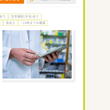
あり
住宅補助(手当)あり
実
高収入
~18時までの職場