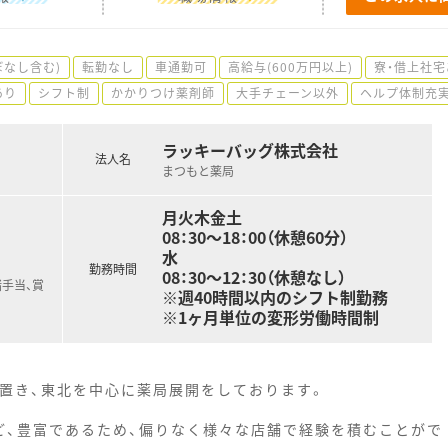
ぼなし含む)
転勤なし
車通勤可
高給与(600万円以上)
寮・借上社宅
あり
シフト制
かかりつけ薬剤師
大手チェーン以外
ヘルプ体制充
ラッキーバッグ株式会社
法人名
まつもと薬局
月火木金土
08：30～18：00（休憩60分）
水
勤務時間
08：30～12：30（休憩なし）
手当、賞
※週40時間以内のシフト制勤務
※1ヶ月単位の変形労働時間制
に置き、東北を中心に薬局展開をしております。
ど、豊富であるため、偏りなく様々な店舗で経験を積むことがで