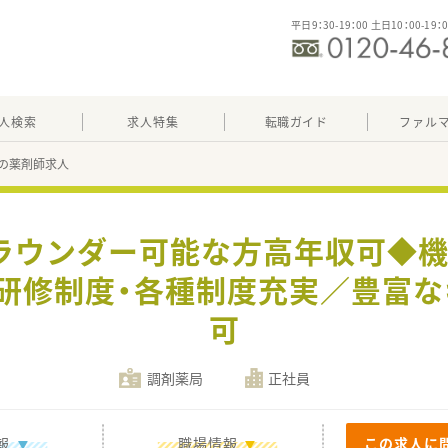
平日9：30-19：00 土日10：00-19：
人検索
求人特集
転職ガイド
ファル
の薬剤師求人
◆ラウンダー可能な方高年収可◆機
研修制度・各種制度充実／豊富
可
調剤薬局
正社員
報
職場情報
この求人に