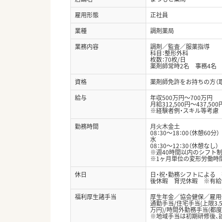
雇用形態
正社員
業種
調剤薬局
業務内容
調剤／監査／服薬指導
科目：整形外科
枚数：70枚/日
薬剤師常時2名 事務4名
資格
薬剤師免許をお持ちの方（
給与
年収500万円～700万円
月給312,500円～437,500
※経験者例・スキル等考慮
勤務時間
月火木金土
08：30～18：00（休憩60分）
水
08：30～12：30（休憩なし）
※週40時間以内のシフト
※1ヶ月単位の変形労働時
休日
日・祝・勤務シフトによる
後休暇 育児休暇 ※有給
福利厚生諸手当
厚生年金／協会健保／雇用
通勤手当/住宅手当(上限3.5
万円)/時間外勤務手当(都度
※地域手当は初期研修後、