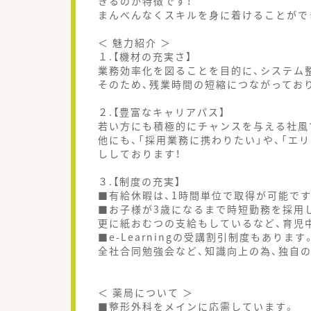
きるのが特徴です！
まんべんなくスキルを身に着けることがで
＜ 魅力紹介 ＞
１.【機材の充実さ】
業務効率化を図ることを目的に、システム
そのため、残業時間の短縮につながってお
２.【豊富なキャリアパス】
若い方にも積極的にチャンスを与える社風
他にも、「採用業務に携わりたい」や、「エ
ししております！
３.【制度の充実】
■有給休暇は、1時間単位で取得が可能です
■お子様が3歳になるまで時短勤務を採用
更に紙おむつの支給もしているなど、育児
■e-Learningの受講割引制度もあります
全社合同勉強会など、知識向上の為、独自
＜ 薬局について ＞
■整形外科をメインに応需しています。