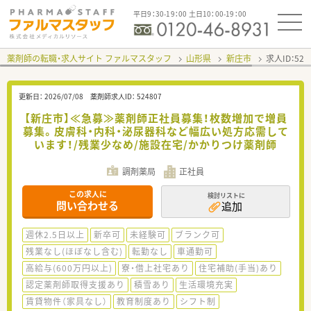
平日9：30-19：00 土日10：00-19：00
薬剤師の転職・求人サイト ファルマスタッフ
山形県
新庄市
求人ID：52
更新日：
2026/07/08
薬剤師求人ID：
524807
【新庄市】≪急募≫薬剤師正社員募集！枚数増加で増員
募集。皮膚科・内科・泌尿器科など幅広い処方応需して
います！/残業少なめ/施設在宅/かかりつけ薬剤師
調剤薬局
正社員
この求人に
検討リストに
問い合わせる
追加
週休2.5日以上
新卒可
未経験可
ブランク可
残業なし(ほぼなし含む)
転勤なし
車通勤可
高給与(600万円以上)
寮・借上社宅あり
住宅補助(手当)あり
認定薬剤師取得支援あり
積雪あり
生活環境充実
賃貸物件（家具なし）
教育制度あり
シフト制