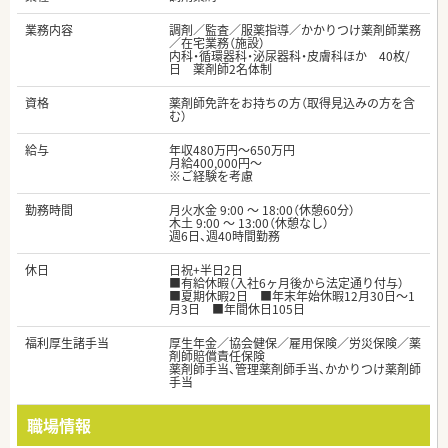
業務内容
調剤／監査／服薬指導／かかりつけ薬剤師業務
／在宅業務（施設）
内科・循環器科・泌尿器科・皮膚科ほか 40枚/
日 薬剤師2名体制
資格
薬剤師免許をお持ちの方（取得見込みの方を含
む）
給与
年収480万円～650万円
月給400,000円～
※ご経験を考慮
勤務時間
月火水金 9:00 ～ 18:00（休憩60分）
木土 9:00 ～ 13:00（休憩なし）
週6日、週40時間勤務
休日
日祝+半日2日
■有給休暇（入社6ヶ月後から法定通り付与）
■夏期休暇2日 ■年末年始休暇12月30日～1
月3日 ■年間休日105日
福利厚生諸手当
厚生年金／協会健保／雇用保険／労災保険／薬
剤師賠償責任保険
薬剤師手当、管理薬剤師手当、かかりつけ薬剤師
手当
職場情報