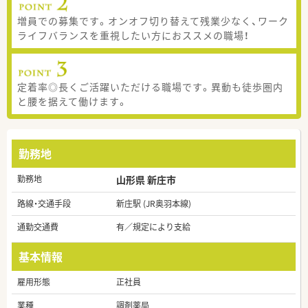
増員での募集です。オンオフ切り替えて残業少なく、ワーク
ライフバランスを重視したい方におススメの職場！
定着率◎長くご活躍いただける職場です。異動も徒歩圏内
と腰を据えて働けます。
勤務地
勤務地
山形県 新庄市
路線・交通手段
新庄駅 (JR奥羽本線)
通勤交通費
有／規定により支給
基本情報
雇用形態
正社員
業種
調剤薬局