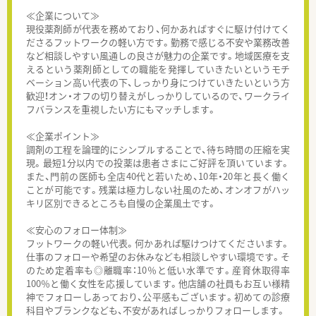
≪企業について≫
現役薬剤師が代表を務めており、何かあればすぐに駆け付けてく
ださるフットワークの軽い方です。勤務で感じる不安や業務改善
など相談しやすい風通しの良さが魅力の企業です。地域医療を支
えるという薬剤師としての職能を発揮していきたいというモチ
ベーション高い代表の下、しっかり身につけていきたいという方
歓迎！オン・オフの切り替えがしっかりしているので、ワークライ
フバランスを重視したい方にもマッチします。
≪企業ポイント≫
調剤の工程を論理的にシンプルすることで、待ち時間の圧縮を実
現。最短1分以内での投薬は患者さまにご好評を頂いています。
また、門前の医師も全店40代と若いため、10年・20年と長く働く
ことが可能です。残業は極力しない社風のため、オンオフがハッ
キリ区別できるところも自慢の企業風土です。
≪安心のフォロー体制≫
フットワークの軽い代表。何かあれば駆けつけてくださいます。
仕事のフォローや希望のお休みなども相談しやすい環境です。そ
のため定着率も◎離職率：10％と低い水準です。産育休取得率
100％と働く女性を応援しています。他店舗の社員もお互い様精
神でフォローしあっており、公平感もございます。初めての診療
科目やブランクなども、不安があればしっかりフォローします。