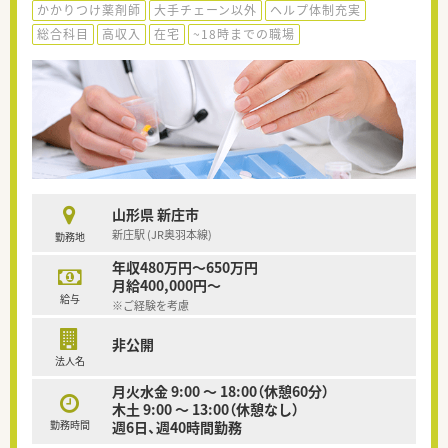
かかりつけ薬剤師
大手チェーン以外
ヘルプ体制充実
総合科目
高収入
在宅
~18時までの職場
山形県 新庄市
新庄駅 (JR奥羽本線)
勤務地
年収480万円～650万円
月給400,000円～
給与
※ご経験を考慮
非公開
法人名
月火水金 9:00 ～ 18:00（休憩60分）
木土 9:00 ～ 13:00（休憩なし）
勤務時間
週6日、週40時間勤務