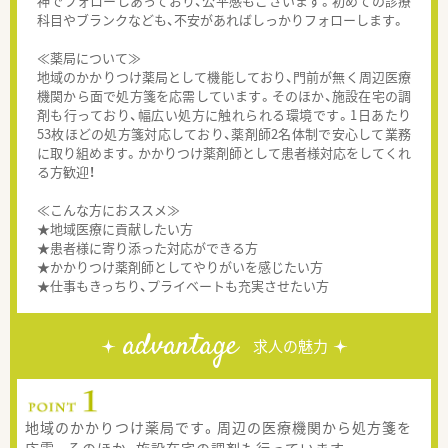
神でフォローしあっており、公平感もございます。初めての診療
科目やブランクなども、不安があればしっかりフォローします。
≪薬局について≫
地域のかかりつけ薬局として機能しており、門前が無く周辺医療
機関から面で処方箋を応需しています。そのほか、施設在宅の調
剤も行っており、幅広い処方に触れられる環境です。1日あたり
53枚ほどの処方箋対応しており、薬剤師2名体制で安心して業務
に取り組めます。かかりつけ薬剤師として患者様対応をしてくれ
る方歓迎！
≪こんな方におススメ≫
★地域医療に貢献したい方
★患者様に寄り添った対応ができる方
★かかりつけ薬剤師としてやりがいを感じたい方
★仕事もきっちり、プライベートも充実させたい方
advantage
求人の魅力
地域のかかりつけ薬局です。周辺の医療機関から処方箋を
応需。そのほか、施設在宅の調剤も行っています。