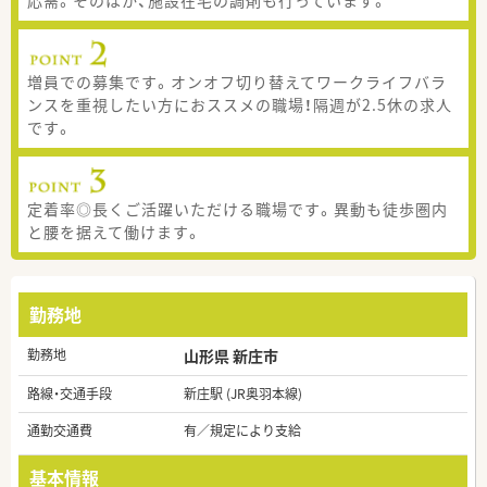
増員での募集です。オンオフ切り替えてワークライフバラ
ンスを重視したい方におススメの職場！隔週が2.5休の求人
です。
定着率◎長くご活躍いただける職場です。異動も徒歩圏内
と腰を据えて働けます。
勤務地
勤務地
山形県 新庄市
路線・交通手段
新庄駅 (JR奥羽本線)
通勤交通費
有／規定により支給
基本情報