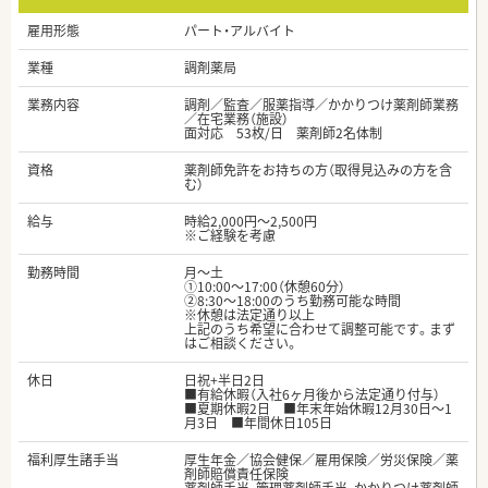
雇用形態
パート・アルバイト
業種
調剤薬局
業務内容
調剤／監査／服薬指導／かかりつけ薬剤師業務
／在宅業務（施設）
面対応 53枚/日 薬剤師2名体制
資格
薬剤師免許をお持ちの方（取得見込みの方を含
む）
給与
時給2,000円～2,500円
※ご経験を考慮
勤務時間
月～土
①10:00～17:00（休憩60分）
②8:30～18:00のうち勤務可能な時間
※休憩は法定通り以上
上記のうち希望に合わせて調整可能です。まず
はご相談ください。
休日
日祝+半日2日
■有給休暇（入社6ヶ月後から法定通り付与）
■夏期休暇2日 ■年末年始休暇12月30日～1
月3日 ■年間休日105日
福利厚生諸手当
厚生年金／協会健保／雇用保険／労災保険／薬
剤師賠償責任保険