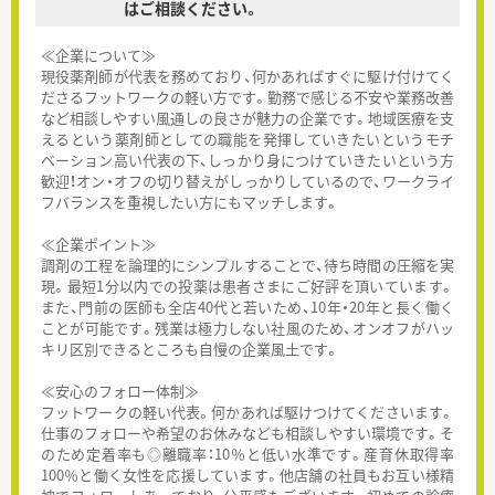
はご相談ください。
≪企業について≫
現役薬剤師が代表を務めており、何かあればすぐに駆け付けてく
ださるフットワークの軽い方です。勤務で感じる不安や業務改善
など相談しやすい風通しの良さが魅力の企業です。地域医療を支
えるという薬剤師としての職能を発揮していきたいというモチ
ベーション高い代表の下、しっかり身につけていきたいという方
歓迎！オン・オフの切り替えがしっかりしているので、ワークライ
フバランスを重視したい方にもマッチします。
≪企業ポイント≫
調剤の工程を論理的にシンプルすることで、待ち時間の圧縮を実
現。最短1分以内での投薬は患者さまにご好評を頂いています。
また、門前の医師も全店40代と若いため、10年・20年と長く働く
ことが可能です。残業は極力しない社風のため、オンオフがハッ
キリ区別できるところも自慢の企業風土です。
≪安心のフォロー体制≫
フットワークの軽い代表。何かあれば駆けつけてくださいます。
仕事のフォローや希望のお休みなども相談しやすい環境です。そ
のため定着率も◎離職率：10％と低い水準です。産育休取得率
100％と働く女性を応援しています。他店舗の社員もお互い様精