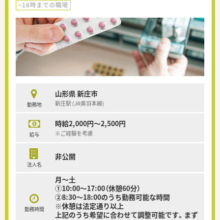
~18時までの職場
山形県 新庄市
新庄駅 (JR奥羽本線)
勤務地
時給2,000円～2,500円
※ご経験を考慮
給与
非公開
法人名
月～土
①10:00～17:00（休憩60分）
②8:30～18:00のうち勤務可能な時間
※休憩は法定通り以上
勤務時間
上記のうち希望に合わせて調整可能です。まず