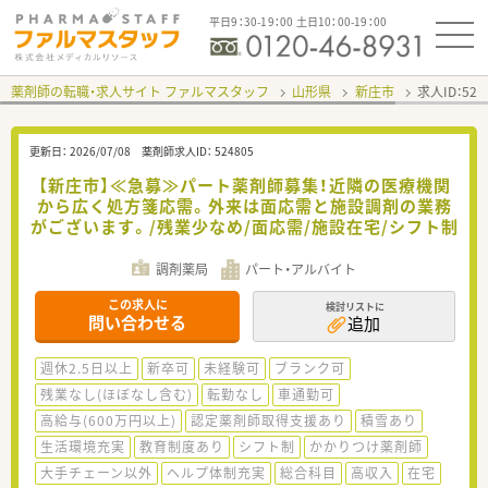
平日9：30-19：00 土日10：00-19：00
薬剤師の転職・求人サイト ファルマスタッフ
山形県
新庄市
求人ID：52
更新日：
2026/07/08
薬剤師求人ID：
524805
【新庄市】≪急募≫パート薬剤師募集！近隣の医療機関
から広く処方箋応需。外来は面応需と施設調剤の業務
がございます。/残業少なめ/面応需/施設在宅/シフト制
調剤薬局
パート・アルバイト
この求人に
検討リストに
問い合わせる
追加
週休2.5日以上
新卒可
未経験可
ブランク可
残業なし(ほぼなし含む)
転勤なし
車通勤可
高給与(600万円以上)
認定薬剤師取得支援あり
積雪あり
生活環境充実
教育制度あり
シフト制
かかりつけ薬剤師
大手チェーン以外
ヘルプ体制充実
総合科目
高収入
在宅