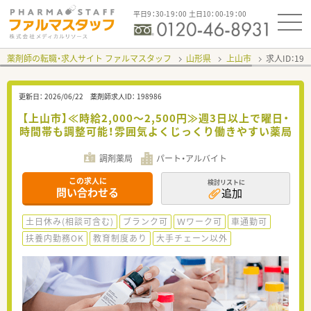
平日9：30-19：00 土日10：00-19：00
薬剤師の転職・求人サイト ファルマスタッフ
山形県
上山市
求人ID：19
更新日：
2026/06/22
薬剤師求人ID：
198986
【上山市】≪時給2,000～2,500円≫週3日以上で曜日・
時間帯も調整可能！雰囲気よくじっくり働きやすい薬局
調剤薬局
パート・アルバイト
この求人に
検討リストに
問い合わせる
追加
土日休み(相談可含む)
ブランク可
Ｗワーク可
車通勤可
扶養内勤務OK
教育制度あり
大手チェーン以外