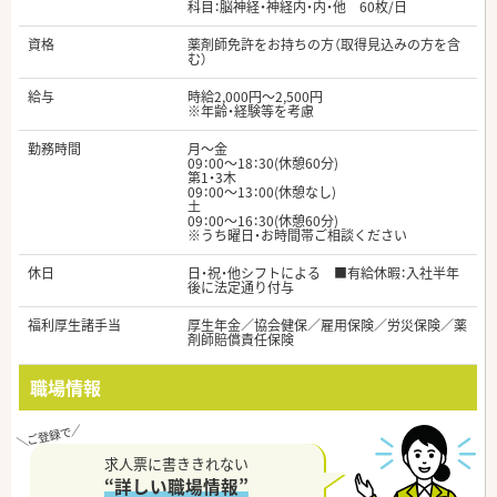
科目：脳神経・神経内・内・他 60枚/日
資格
薬剤師免許をお持ちの方（取得見込みの方を含
む）
給与
時給2,000円～2,500円
※年齢・経験等を考慮
勤務時間
月～金
09：00～18：30(休憩60分)
第1・3木
09：00～13：00(休憩なし)
土
09：00～16：30(休憩60分)
※うち曜日・お時間帯ご相談ください
休日
日・祝・他シフトによる ■有給休暇：入社半年
後に法定通り付与
福利厚生諸手当
厚生年金／協会健保／雇用保険／労災保険／薬
剤師賠償責任保険
職場情報
求人票に書ききれない
“詳しい職場情報”