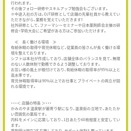
行われます。
その後フォロー研修やスキルアップ勉強会もございます。
※中途入社の方は、OJT研修として店舗の先輩社員から教えてい
ただきながら、業務を覚えていただきます！
社外研修として、ファーマシーセミナーや日本薬剤師会主催の研
修会・学術大会にご希望がある方はご参加いただけます。
≪ 長く働ける環境 ≫
有給休暇の取得や育児休暇など、従業員の皆さんが長く働ける環
境を整えております。
シフトは本社が作成しており、店舗全体のバランスを見て、無理
のない人数体制で勤務できるよう調整しております。
お互い様の風土が根付けており、有給休暇の取得率が95％以上と
高水準です。
育児休暇取得率は90％以上でお仕事とプライベートの両立が図
れる環境です。
・・・＜ 店舗の特長 ＞・・・
かみのやま温泉駅が最寄り駅になり、温泉街の立地で、あたたか
い雰囲気の薬局です。
内科をメインに応需しており、1日あたり60枚程度と安定してい
ます。
薬剤師は現在2名在籍しており、サポート体制も整っています。