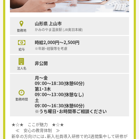
山形県 上山市
かみのやま温泉駅 (JR奥羽本線)
勤務地
時給2,000円～2,500円
※年齢・経験等を考慮
給与
非公開
法人名
月～金
09：00～18：30(休憩60分)
第1・3木
09：00～13：00(休憩なし)
勤務時間
土
09：00～16：30(休憩60分)
※うち曜日・お時間帯ご相談ください
★☆★ ここが魅力 ★☆★
≪ 安心の教育体制 ≫
新卒の方向けには、新入社員導入研修で約2週間集中して研修が