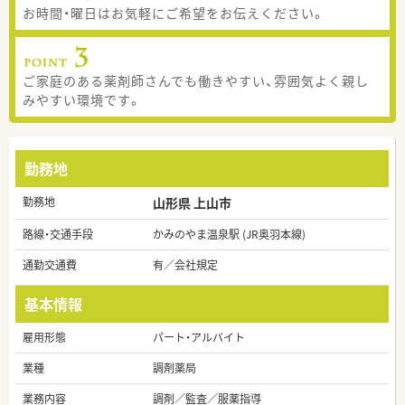
お時間・曜日はお気軽にご希望をお伝えください。
ご家庭のある薬剤師さんでも働きやすい、雰囲気よく親し
みやすい環境です。
勤務地
勤務地
山形県 上山市
路線・交通手段
かみのやま温泉駅 (JR奥羽本線)
通勤交通費
有／会社規定
基本情報
雇用形態
パート・アルバイト
業種
調剤薬局
業務内容
調剤／監査／服薬指導